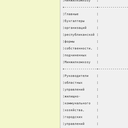
¦Минжилкомхозу   ¦              
+----------------+--------------
¦Главные         ¦              
¦бухгалтеры      ¦              
¦организаций     ¦              
¦республиканской ¦              
¦формы           ¦              
¦собственности,  ¦              
¦подчиненных     ¦              
¦Минжилкомхозу   ¦              
+----------------+--------------
¦Руководители    ¦              
¦областных       ¦              
¦управлений      ¦              
¦жилищно-        ¦              
¦коммунального   ¦              
¦хозяйства,      ¦              
¦городских       ¦              
¦управлений      ¦              