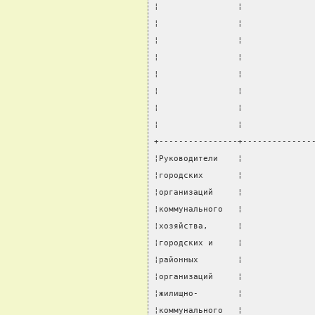
¦                ¦              
¦                ¦              
¦                ¦              
¦                ¦              
¦                ¦              
¦                ¦              
¦                ¦              
¦                ¦              
+----------------+--------------
¦Руководители    ¦              
¦городских       ¦              
¦организаций     ¦              
¦коммунального   ¦              
¦хозяйства,      ¦              
¦городских и     ¦              
¦районных        ¦              
¦организаций     ¦              
¦жилищно-        ¦              
¦коммунального   ¦              