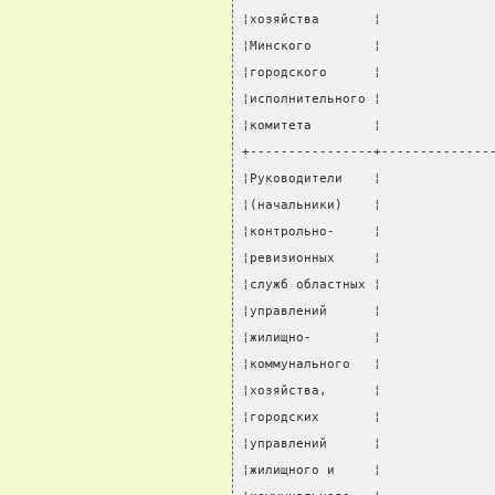
¦хозяйства       ¦              
¦Минского        ¦              
¦городского      ¦              
¦исполнительного ¦              
¦комитета        ¦              
+----------------+--------------
¦Руководители    ¦              
¦(начальники)    ¦              
¦контрольно-     ¦              
¦ревизионных     ¦              
¦служб областных ¦              
¦управлений      ¦              
¦жилищно-        ¦              
¦коммунального   ¦              
¦хозяйства,      ¦              
¦городских       ¦              
¦управлений      ¦              
¦жилищного и     ¦              