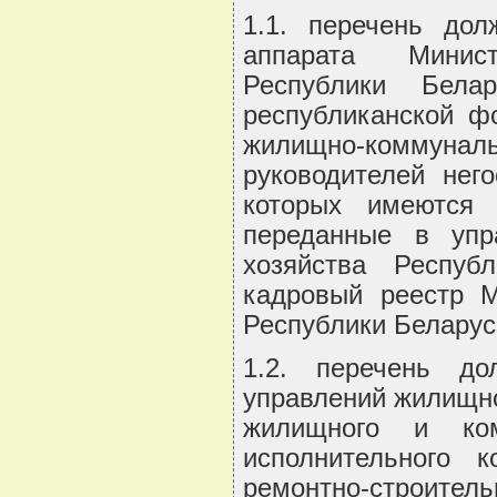
1.1. перечень дол
аппарата Минист
Республики Бела
республиканской ф
жилищно-коммуна
руководителей нег
которых имеются д
переданные в упр
хозяйства Респуб
кадровый реестр М
Республики Беларус
1.2. перечень до
управлений жилищно
жилищного и ком
исполнительного к
ремонтно-строител