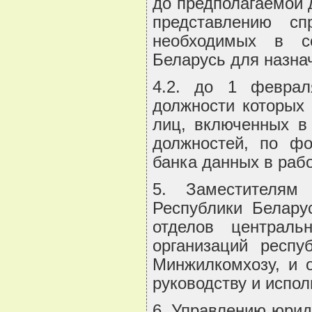
до предполагаемой 
представлению сп
необходимых в со
Беларусь для назна
4.2. до 1 феврал
должности которых
лиц, включенных в
должностей, по ф
банка данных в раб
5. Заместителям 
Республики Белару
отделов централь
организаций респу
Минжилкомхозу, и 
руководству и испо
6. Управлению юрид