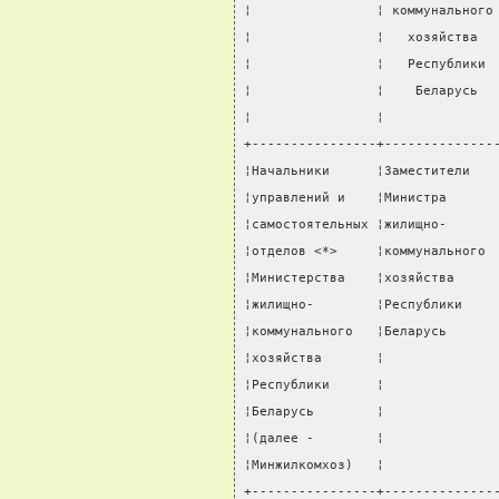
¦                ¦ коммунального
¦                ¦   хозяйства  
¦                ¦   Республики 
¦                ¦    Беларусь  
¦                ¦              
+----------------+--------------
¦Начальники      ¦Заместители   
¦управлений и    ¦Министра      
¦самостоятельных ¦жилищно-      
¦отделов <*>     ¦коммунального 
¦Министерства    ¦хозяйства     
¦жилищно-        ¦Республики    
¦коммунального   ¦Беларусь      
¦хозяйства       ¦              
¦Республики      ¦              
¦Беларусь        ¦              
¦(далее -        ¦              
¦Минжилкомхоз)   ¦              
+----------------+--------------