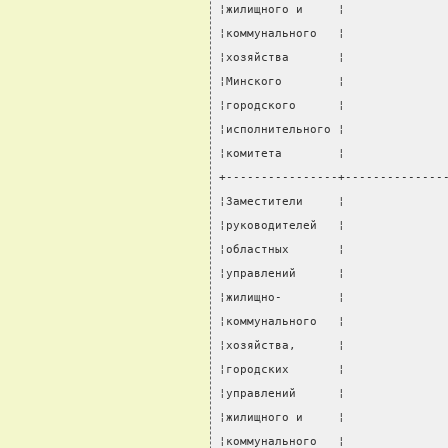
¦жилищного и     ¦              
¦коммунального   ¦              
¦хозяйства       ¦              
¦Минского        ¦              
¦городского      ¦              
¦исполнительного ¦              
¦комитета        ¦              
+----------------+--------------
¦Заместители     ¦              
¦руководителей   ¦              
¦областных       ¦              
¦управлений      ¦              
¦жилищно-        ¦              
¦коммунального   ¦              
¦хозяйства,      ¦              
¦городских       ¦              
¦управлений      ¦              
¦жилищного и     ¦              
¦коммунального   ¦              