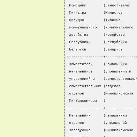
¦Помощник        ¦Заместители   
¦Министра        ¦Министра      
¦жилищно-        ¦жилищно-      
¦коммунального   ¦коммунального 
¦хозяйства       ¦хозяйства     
¦Республики      ¦Республики    
¦Беларусь        ¦Беларусь      
+----------------+--------------
¦Заместители     ¦Начальники    
¦начальников     ¦управлений и  
¦управлений и    ¦самостоятельны
¦самостоятельных ¦отделов       
¦отделов         ¦Минжилкомхоза 
¦Минжилкомхоза   ¦              
+----------------+--------------
¦Начальники      ¦Начальники    
¦отделов,        ¦управлений    
¦заведующие      ¦Минжилкомхоза 