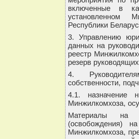
мероприятия по пр
включенные в ка
установленном М
Республики Беларус
3. Управлению юри
данных на руковод
реестр Минжилкомхо
резерв руководящих
4. Руководител
собственности, под
4.1. назначение 
Минжилкомхоза, осу
Материалы на к
(освобождения) н
Минжилкомхоза, пре