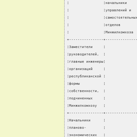
¦                ¦начальники    
¦                ¦управлений и  
¦                ¦самостоятельны
¦                ¦отделов       
¦                ¦Минжилкомхоза 
+----------------+--------------
¦Заместители     ¦              
¦руководителей,  ¦              
¦главные инженеры¦              
¦организаций     ¦              
¦республиканской ¦              
¦формы           ¦              
¦собственности,  ¦              
¦подчиненных     ¦              
¦Минжилкомхозу   ¦              
+----------------+--------------
¦Начальники      ¦              
¦планово-        ¦              
¦экономических   ¦              