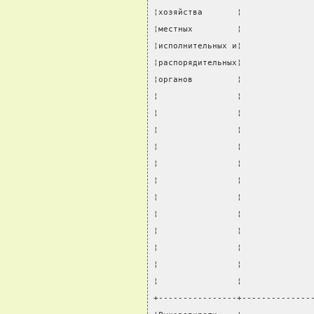
¦хозяйства       ¦              
¦местных         ¦              
¦исполнительных и¦              
¦распорядительных¦              
¦органов         ¦              
¦                ¦              
¦                ¦              
¦                ¦              
¦                ¦              
¦                ¦              
¦                ¦              
¦                ¦              
¦                ¦              
¦                ¦              
¦                ¦              
¦                ¦              
¦                ¦              
+----------------+--------------