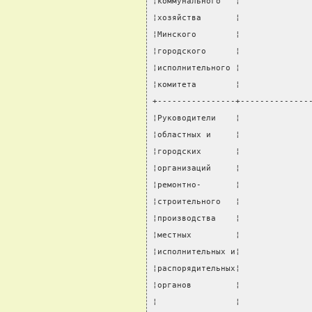
¦коммунального   ¦              
¦хозяйства       ¦              
¦Минского        ¦              
¦городского      ¦              
¦исполнительного ¦              
¦комитета        ¦              
+----------------+--------------
¦Руководители    ¦              
¦областных и     ¦              
¦городских       ¦              
¦организаций     ¦              
¦ремонтно-       ¦              
¦строительного   ¦              
¦производства    ¦              
¦местных         ¦              
¦исполнительных и¦              
¦распорядительных¦              
¦органов         ¦              
¦                ¦              