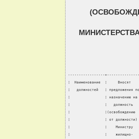
(ОСВОБОЖД
МИНИСТЕРСТВ
-----------------+--------------
¦  Наименование  ¦     Вносят   
¦   должностей   ¦ предложения п
¦                ¦ назначению на
¦                ¦   должность  
¦                ¦(освобождению 
¦                ¦ от должности)
¦                ¦    Министру  
¦                ¦    жилищно-  