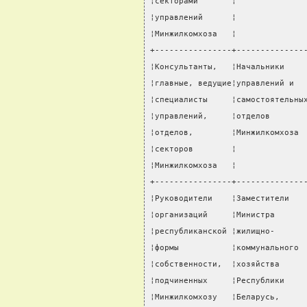
¦секторами       ¦              
¦управлений      ¦              
¦Минжилкомхоза   ¦              
+----------------+--------------
¦Консультанты,   ¦Начальники    
¦главные, ведущие¦управлений и  
¦специалисты     ¦самостоятельны
¦управлений,     ¦отделов       
¦отделов,        ¦Минжилкомхоза 
¦секторов        ¦              
¦Минжилкомхоза   ¦              
+----------------+--------------
¦Руководители    ¦Заместители   
¦организаций     ¦Министра      
¦республиканской ¦жилищно-      
¦формы           ¦коммунального 
¦собственности,  ¦хозяйства     
¦подчиненных     ¦Республики    
¦Минжилкомхозу   ¦Беларусь,     