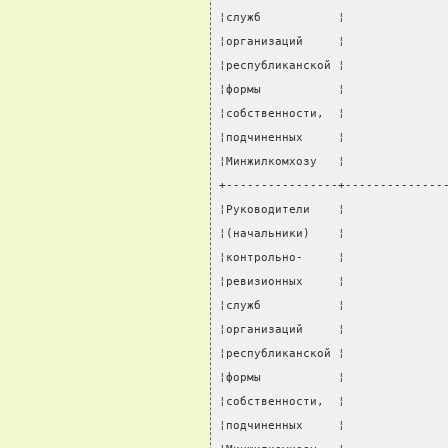
¦служб           ¦              
¦организаций     ¦              
¦республиканской ¦              
¦формы           ¦              
¦собственности,  ¦              
¦подчиненных     ¦              
¦Минжилкомхозу   ¦              
+----------------+--------------
¦Руководители    ¦              
¦(начальники)    ¦              
¦контрольно-     ¦              
¦ревизионных     ¦              
¦служб           ¦              
¦организаций     ¦              
¦республиканской ¦              
¦формы           ¦              
¦собственности,  ¦              
¦подчиненных     ¦              