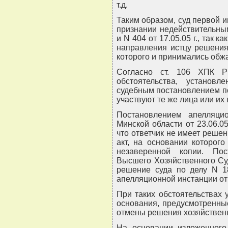
т.д.
Таким образом, суд первой 
признании недействительным
и N 404 от 17.05.05 г., так 
направления истцу решения 
которого и принимались об
Согласно ст. 106 ХПК Р
обстоятельства, установ
судебным постановлением по
участвуют те же лица или их
Постановлением апелляцио
Минской области от 23.06.05
что ответчик не имеет решени
акт, на основании которог
незаверенной копии. Пос
Высшего Хозяйственного Суд
решение суда по делу N 18
апелляционной инстанции от 2
При таких обстоятельствах 
основания, предусмотренны
отмены решения хозяйственн
На основании изложенного 