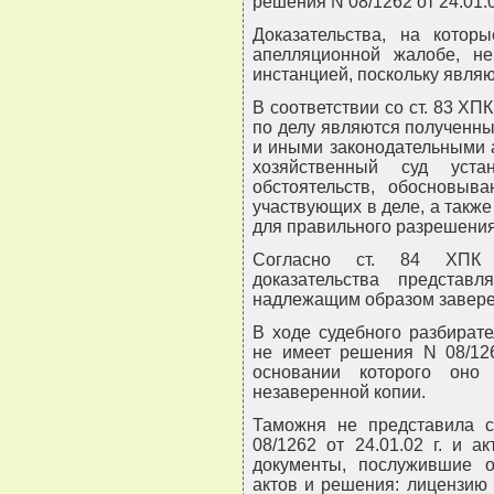
решения N 08/1262 от 24.01.0
Доказательства, на котор
апелляционной жалобе, н
инстанцией, поскольку явля
В соответствии со ст. 83 ХП
по делу являются полученны
и иными законодательными 
хозяйственный суд уста
обстоятельств, обосновыв
участвующих в деле, а такж
для правильного разрешения
Согласно ст. 84 ХПК 
доказательства предста
надлежащим образом заверен
В ходе судебного разбират
не имеет решения N 08/1262
основании которого оно
незаверенной копии.
Таможня не представила 
08/1262 от 24.01.02 г. и ак
документы, послужившие 
актов и решения: лицензию