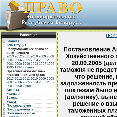
Навигация
ПОИ
Главная
Конституция
Постановление А
Республиканское право по
дате принятия
Хозяйственного 
2013
2012
2011
2010
2009
2008
2007
2006
2005
2004
2003
2002
20.09.2005 (дел
2001
2000
1999
1998
1997
1996
1995
1994 и ранее
таможня не предст
Правовые акты местных
органов власти по датам
что решение,
2013
2012
2011
2010
2009
2008
задолженность пр
2007
2006
2005
2004
2003
2002
2001
2000 и ранее
платежам было 
Архивы
Кодексы
(должнику), выне
Законы
Указы
решение о взы
Постановления
таможенных пла
Поиск документа
Полезные ссылки