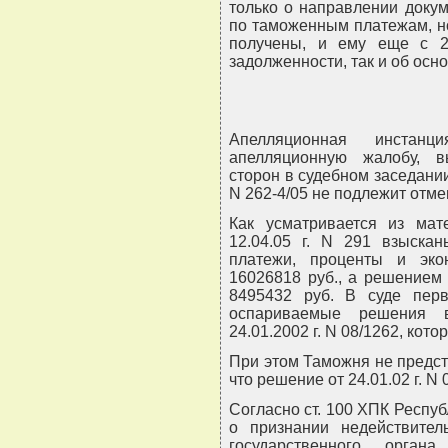
только о направлении доку
по таможенным платежам, но
получены, и ему еще с 2
задолженности, так и об осн
Апелляционная инстанц
апелляционную жалобу, в
сторон в судебном заседании
N 262-4/05 не подлежит отм
Как усматривается из ма
12.04.05 г. N 291 взыска
платежи, проценты и эк
16026818 руб., а решением 
8495432 руб. В суде перв
оспариваемые решения 
24.01.2002 г. N 08/1262, кот
При этом Таможня не предст
что решение от 24.01.02 г. N
Согласно ст. 100 ХПК Респу
о признании недействител
государственного орган