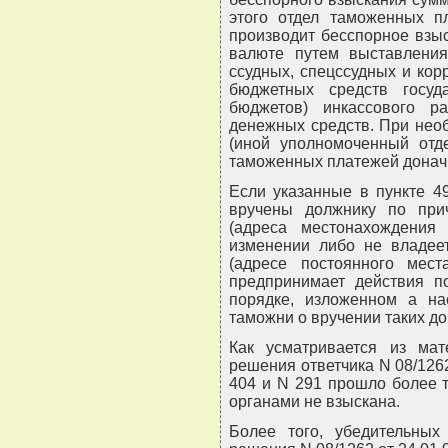
этого отдел таможенных п
производит бесспорное взы
валюте путем выставления
ссудных, спецссудных и корр
бюджетных средств госуд
бюджетов) инкассового 
денежных средств. При нео
(иной уполномоченный отд
таможенных платежей донач
Если указанные в пункте 4
вручены должнику по при
(адреса местонахождени
изменении либо не владее
(адресе постоянного мест
предпринимает действия п
порядке, изложенном а на
таможни о вручении таких до
Как усматривается из ма
решения ответчика N 08/1262
404 и N 291 прошло более 
органами не взыскана.
Более того, убедительных