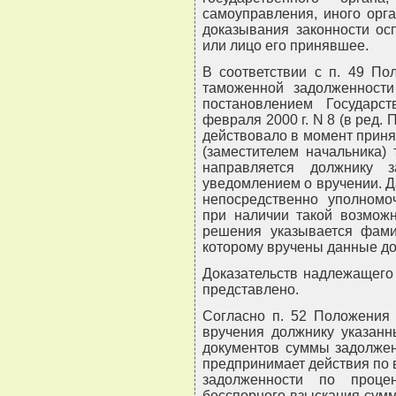
самоуправления, иного орг
доказывания законности ос
или лицо его принявшее.
В соответствии с п. 49 По
таможенной задолженности
постановлением Государс
февраля 2000 г. N 8 (в ред. 
действовало в момент прин
(заместителем начальника)
направляется должнику 
уведомлением о вручении. Д
непосредственно уполномо
при наличии такой возможн
решения указывается фами
которому вручены данные до
Доказательств надлежащего
представлено.
Согласно п. 52 Положения 
вручения должнику указанн
документов суммы задолжен
предпринимает действия по
задолженности по проце
бесспорного взыскания сумм