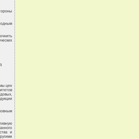
тороны
родным
очнить
ических
Я
емы цен
итетов
довых,
дукции
новным
тивную
ванного
ства и
другими