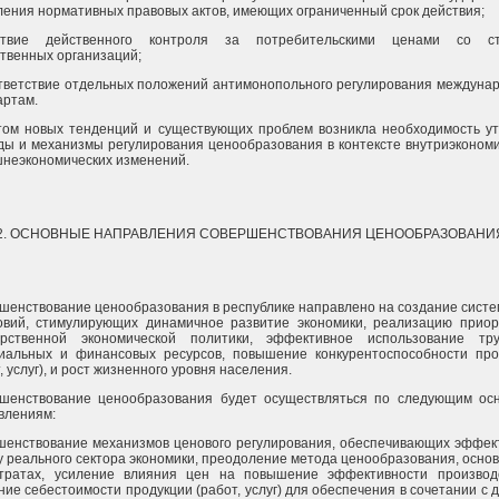
ления нормативных правовых актов, имеющих ограниченный срок действия;
тствие действенного контроля за потребительскими ценами со с
твенных организаций;
тветствие отдельных положений антимонопольного регулирования междуна
артам.
том новых тенденций и существующих проблем возникла необходимость ут
ды и механизмы регулирования ценообразования в контексте внутриэконом
шнеэкономических изменений.
2. ОСНОВНЫЕ НАПРАВЛЕНИЯ СОВЕРШЕНСТВОВАНИЯ ЦЕНООБРАЗОВАНИ
шенствование ценообразования в республике направлено на создание сист
овий, стимулирующих динамичное развитие экономики, реализацию приор
арственной экономической политики, эффективное использование тру
иальных и финансовых ресурсов, повышение конкурентоспособности про
, услуг), и рост жизненного уровня населения.
шенствование ценообразования будет осуществляться по следующим ос
влениям:
шенствование механизмов ценового регулирования, обеспечивающих эффек
у реального сектора экономики, преодоление метода ценообразования, осно
тратах, усиление влияния цен на повышение эффективности производ
ие себестоимости продукции (работ, услуг) для обеспечения в сочетании с 