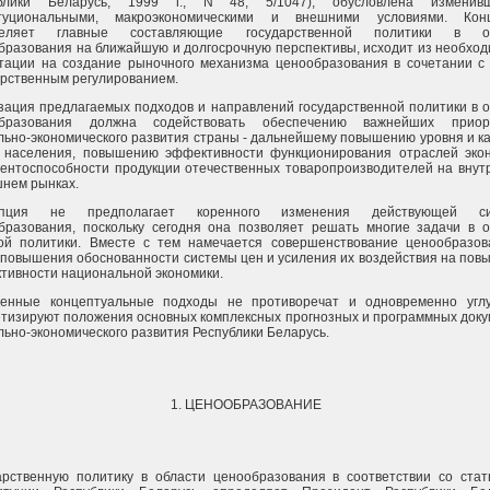
ублики Беларусь, 1999 г., N 48, 5/1047), обусловлена изменив
туциональными, макроэкономическими и внешними условиями. Кон
деляет главные составляющие государственной политики в об
бразования на ближайшую и долгосрочную перспективы, исходит из необхо
тации на создание рыночного механизма ценообразования в сочетании с 
арственным регулированием.
зация предлагаемых подходов и направлений государственной политики в 
образования должна содействовать обеспечению важнейших приор
льно-экономического развития страны - дальнейшему повышению уровня и к
 населения, повышению эффективности функционирования отраслей экон
рентоспособности продукции отечественных товаропроизводителей на внут
шнем рынках.
епция не предполагает коренного изменения действующей си
бразования, поскольку сегодня она позволяет решать многие задачи в о
ой политики. Вместе с тем намечается совершенствование ценообразов
 повышения обоснованности системы цен и усиления их воздействия на по
тивности национальной экономики.
енные концептуальные подходы не противоречат и одновременно углу
етизируют положения основных комплексных прогнозных и программных док
льно-экономического развития Республики Беларусь.
1. ЦЕНООБРАЗОВАНИЕ
арственную политику в области ценообразования в соответствии со стат