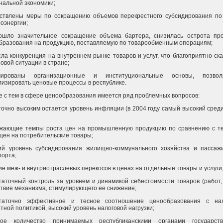
нальной экономики;
ствлены меры по сокращению объемов перекрестного субсидирования по 
роэнергии;
ошло значительное сокращение объема бартера, снизилась острота пр
бразования на продукцию, поставляемую по товарообменным операциям;
сла конкуренция на внутреннем рынке товаров и услуг, что благоприятно ск
овой ситуации в стране;
мированы организационные и институциональные основы, позво
лизировать ценовые процессы в республике.
е с тем в сфере ценообразования имеется ряд проблемных вопросов:
точно высоким остается уровень инфляции (в 2004 году самый высокий сред
жающие темпы роста цен на промышленную продукцию по сравнению с т
 цен на потребительские товары;
ий уровень субсидирования жилищно-коммунального хозяйства и пассажи
порта;
е меж- и внутриотраслевых перекосов в ценах на отдельные товары и услуги
таточный контроль за уровнем и динамикой себестоимости товаров (работ, 
ствие механизма, стимулирующего ее снижение;
таточно эффективное и тесное соотношение ценообразования с нал
тной политикой, высокий уровень налоговой нагрузки;
ое количество принимаемых республиканскими органами государств