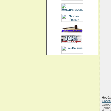
     
     
     
     
     
Необх
Сове
ценоо
ценоо