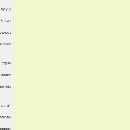
газу и
облемы
азалось
ляющие
и стран
емпами
рского
;
услуг),
огово-
енного