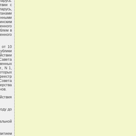
арусь.
твии с
арусь,
ганами
енными
инским
енного
блем в
енного
 от 10
ублики
йствии
 Савета
твенных
., N 1,
оторых
реестр
 Совета
ерства
нов.
йствия
году до
альной
витием