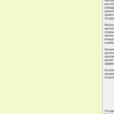
Респ
инсти
опре
ценоо
ориен
госуд
Реали
цено
социа
жизни
конку
и вне
Конц
ценоо
ценов
целях
эффек
Излож
конкр
социа
Госуд