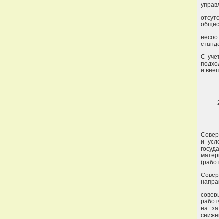
управ
отсу
общес
несоо
станд
С уче
подхо
и вне
Совер
и усл
госуд
матер
(работ
Совер
напра
совер
работ
на за
снижен