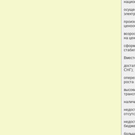
нацио
осуще
элект
произ
ценоо
возро
на цен
сфор
стаби
Вмест
доста
СНГ);
опере
роста
высок
транс
наличи
недос
отсут
недос
бюдже
больш