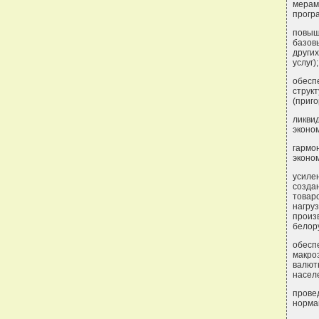
мера
прогр
повыш
базов
други
услуг);
обесп
стру
(приг
ликви
эконо
гармо
эконо
усиле
созда
товар
нагр
произ
белору
обес
макро
валют
насел
прове
норма