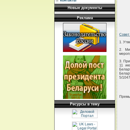
Контакты
Новые документы
Реклама
Совет
1. Ут
2. Ми
мероп
3. Пр
11 ию
Белар
Белар
5/1047
Премь
Ресурсы в тему