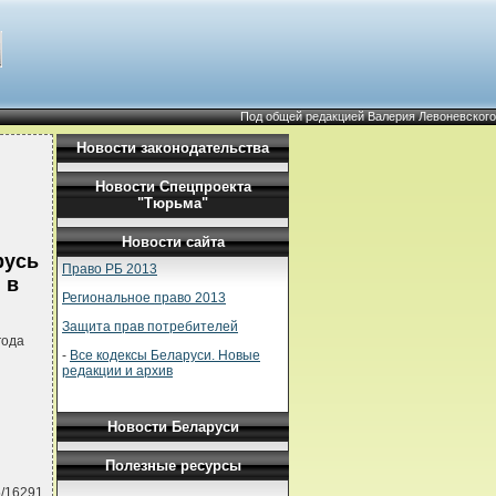
Под общей редакцией Валерия Левоневского
Новости законодательства
Новости Спецпроекта
"Тюрьма"
Новости сайта
русь
Право РБ 2013
 в
Региональное право 2013
Защита прав потребителей
года
-
Все кодексы Беларуси. Новые
редакции и архив
Новости Беларуси
Полезные ресурсы
5/16291