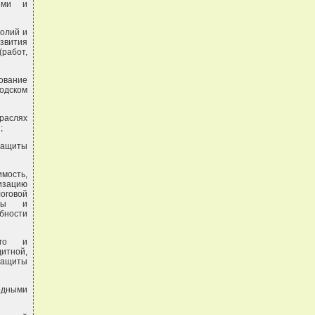
ными и
олий и
звития
работ,
ование
одском
раслях
;
защиты
мость,
изацию
оговой
аты и
бности
вого и
дитной,
защиты
одными