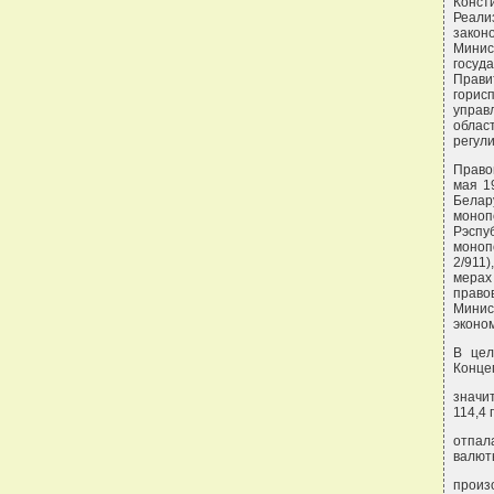
Конст
Реали
закон
Минис
госуд
Прави
горис
управ
облас
регул
Право
мая 1
Белар
моноп
Рэспуб
моноп
2/911)
мерах
право
Минис
эконо
В цел
Конце
значи
114,4 
отпал
валют
произ