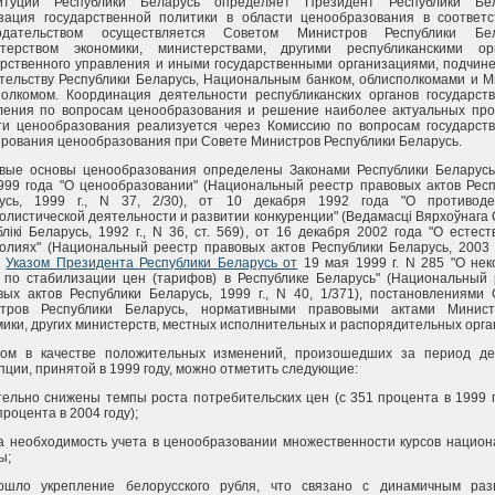
итуции Республики Беларусь определяет Президент Республики Бел
зация государственной политики в области ценообразования в соответс
одательством осуществляется Советом Министров Республики Бел
терством экономики, министерствами, другими республиканскими ор
арственного управления и иными государственными организациями, подчин
тельству Республики Беларусь, Национальным банком, облисполкомами и М
полкомом. Координация деятельности республиканских органов государств
ления по вопросам ценообразования и решение наиболее актуальных про
ти ценообразования реализуется через Комиссию по вопросам государств
ирования ценообразования при Совете Министров Республики Беларусь.
вые основы ценообразования определены Законами Республики Беларусь
999 года "О ценообразовании" (Национальный реестр правовых актов Респ
усь, 1999 г., N 37, 2/30), от 10 декабря 1992 года "О противоде
олистической деятельности и развитии конкуренции" (Ведамасцi Вярхоўнага
лiкi Беларусь, 1992 г., N 36, ст. 569), от 16 декабря 2002 года "О естес
олиях" (Национальный реестр правовых актов Республики Беларусь, 2003 г
,
Указом Президента Республики Беларусь от
19 мая 1999 г. N 285 "О нек
 по стабилизации цен (тарифов) в Республике Беларусь" (Национальный 
вых актов Республики Беларусь, 1999 г., N 40, 1/371), постановлениями
тров Республики Беларусь, нормативными правовыми актами Минист
мики, других министерств, местных исполнительных и распорядительных орга
ом в качестве положительных изменений, произошедших за период де
пции, принятой в 1999 году, можно отметить следующие:
тельно снижены темпы роста потребительских цен (с 351 процента в 1999 
процента в 2004 году);
а необходимость учета в ценообразовании множественности курсов национ
ы;
ошло укрепление белорусского рубля, что связано с динамичным раз