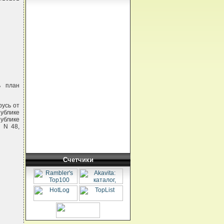
ь план
русь от
ублике
ублике
, N 48,
Счетчики