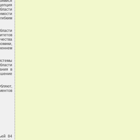
шимися
цепция
ласти
димости
гибким
области
итетов
ачества
омики,
реннем
стемы
бласти
ания в
вышение
бляют,
ументов
ьей 84