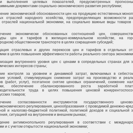
ми выполнения целевых показателей, предусмотренных прогноз
аммными документами социально-экономического развития республики;
ение экономической обоснованности цен на продукцию естественных моноп
ых отраслей народного хозяйства, предопределяющих возможности ра
х отраслей национальной экономики, на социально важные виды товаров (
ечение экономически обоснованных соотношений цен, совершенств
ктуры цен и тарифов в жилищно-коммунальном хозяйстве, на гор
ородном) общественном транспорте в целях сокращения субсидий;
дация отраслевых и других перекосов цен и тарифов в отдельных от
мики в целях повышения эффективности работы реального сектора экономики
низация внутреннего уровня цен с ценами в сопредельных странах для 
мических интересов страны;
ние контроля за уровнем и динамикой затрат, включаемых в себестои
ние условий, стимулирующих снижение затрат на производство и реал
ов (работ, услуг), поэтапное снятие ценовых ограничений, снижение нал
узки, обеспечение сбалансированного роста заработной пл
водительности труда в целях повышения ценовой конкурентоспосо
сских товаров;
печение согласованности инструментов государственного цено
экономического регулирования, ценообразования с проводимой денежно-кре
ной и налогово-бюджетной политикой, политикой доходов и социальной 
ения, ситуацией на внутреннем и внешнем рынках;
дение антимонопольного регулирования в соответствии с междунар
ми и с учетом открытости национальной экономики;