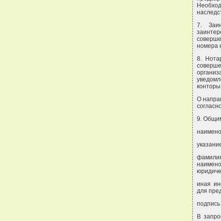
Необхо
наследс
7. Заи
заинтер
соверше
номера 
8. Нота
соверше
организ
уведомл
конторы
О напра
согласно
9. Общи
наимено
указани
фамилия
наимено
юридиче
иная ин
для пре
подпись
В запро