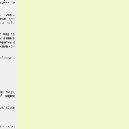
аются к
е учета
имых для
ела либо
х лиц за
ы и иные
 обратным
риальной
щий номер
го лица,
ий адрес
Беларусь
 и (или)