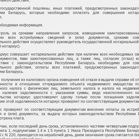
льного действия;
государственной пошлины, иных платежей, предусмотренных законодат
лики Беларусь, которые необходимо оплатить для совершения нотар
я;
обходимая информация.
троль за сроками направления запросов, извещением заинтересованн
нии всех истребуемых сведений и (или) документов, сроками сов
льного действия осуществляет руководитель государственной нотариальной
 нотариус).
ариус совершает нотариальное действие при наличии всех необходимых св
окументов, явки заинтересованных лиц, а также лиц, согласие (отказ) к
тствии с законодательством Республики Беларусь необходимо для со
льного действия, оплаты всех платежей, предусмотренных законодат
ики Беларусь.
 получения из налогового органа извещения об отказе в выдаче справки об о
енности в отношении отчуждаемого объекта недвижимого имущества п
ного налога с физических лиц, земельного налога и налога на недвижи
 наличия задолженности с указанием суммы, вида неисполненного на
льства нотариус удостоверяет сделку только после погашения задолж
ие этой задолженности нотариус проверяет по соответствующим документам
с проверяет по соответствующим документам внесение оплаты за истре
я и (или) документы, за выдачу которых законодательством Республики 
отрена плата.
лучае, если последний день срока, установленного частями четвертыми подпу
ункта 1, подпунктами 1.4 и 1.5 пункта 1 Указа Президента Республики Белар
5 г. N 220, приходится на нерабочий день, днем окончания срока считается 