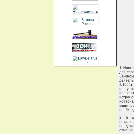
1. Инст
для сов
Законо
деятель
2/1055),
по упр
правовы
истребо
нотариа
книги р
необход
2. В ц
нотариа
предста
отношен