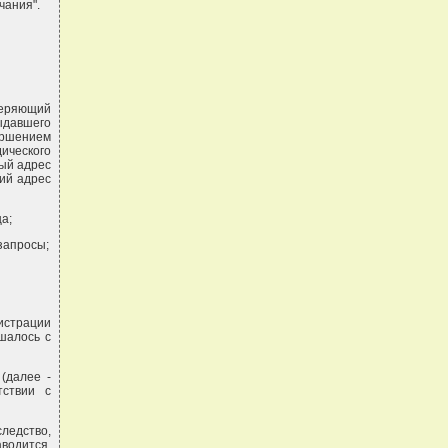
чания".
веряющий
ыдавшего
ершением
ического
вый адрес
кий адрес
а;
запросы;
истрации
шалось с
(далее -
тствии с
ледство,
аводится.