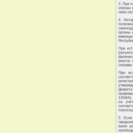
3. При 
обязан 
либо сб
4. Нот
получен
законод
органы 
имеюще
Республ
При ист
разъясн
физичес
реестр 
справки
При ист
соотве
регист
утвержд
Декрета
правовых
1/5084)
на учет
соотве
платель
5. Если
сведени
книге р
необход