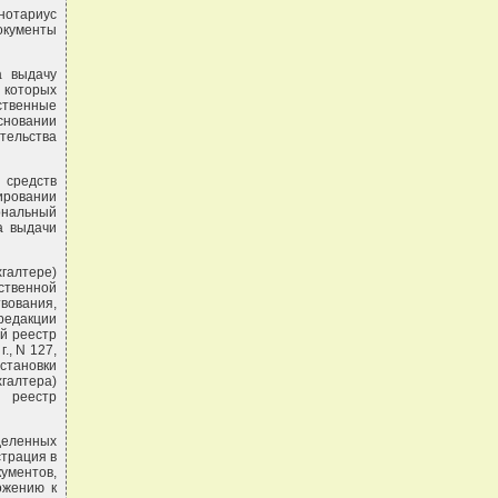
нотариус
окументы
а выдачу
 которых
рственные
сновании
ельства
 средств
ировании
ональный
ка выдачи
галтере)
ственной
вования,
 редакции
ый реестр
г., N 127,
остановки
галтера)
 реестр
деленных
страция в
ументов,
ожению к