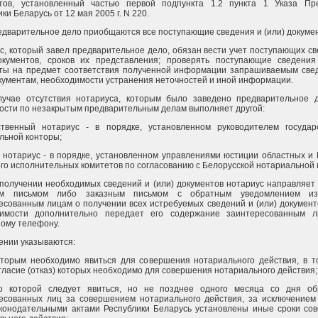
тов, установленный частью первой подпункта 1.2 пункта 1 Указа Пр
ки Беларусь от 12 мая 2005 г. N 220.
редварительное дело приобщаются все поступающие сведения и (или) докуме
с, который завел предварительное дело, обязан вести учет поступающих с
окументов, сроков их представления; проверять поступающие сведения
ты на предмет соответствия полученной информации запрашиваемым све
окументам, необходимости устранения неточностей и иной информации.
лучае отсутствия нотариуса, которым было заведено предварительное д
ости по незакрытым предварительным делам выполняет другой:
ственный нотариус - в порядке, установленном руководителем государ
льной конторы;
 нотариус - в порядке, установленном управлениями юстиции областных и 
ого исполнительных комитетов по согласованию с Белорусской нотариальной 
 получении необходимых сведений и (или) документов нотариус направляет
ым письмом либо заказным письмом с обратным уведомлением из
есованным лицам о получении всех истребуемых сведений и (или) документ
димости дополнительно передает его содержание заинтересованным 
ному телефону.
ении указываются:
оторым необходимо явиться для совершения нотариального действия, в т
огласие (отказ) которых необходимо для совершения нотариального действия;
до которой следует явиться, но не позднее одного месяца со дня о
есованных лиц за совершением нотариального действия, за исключением 
аконодательными актами Республики Беларусь установлены иные сроки со