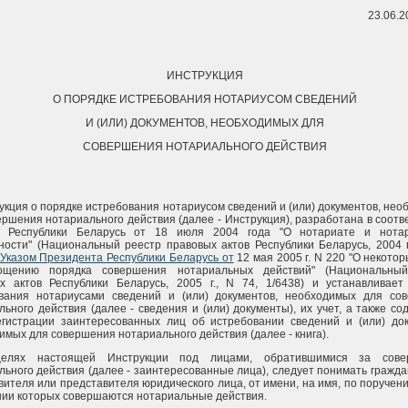
23.06.2
ИНСТРУКЦИЯ
О ПОРЯДКЕ ИСТРЕБОВАНИЯ НОТАРИУСОМ СВЕДЕНИЙ
И (ИЛИ) ДОКУМЕНТОВ, НЕОБХОДИМЫХ ДЛЯ
СОВЕРШЕНИЯ НОТАРИАЛЬНОГО ДЕЙСТВИЯ
рукция о порядке истребования нотариусом сведений и (или) документов, не
ершения нотариального действия (далее - Инструкция), разработана в соотв
м Республики Беларусь от 18 июля 2004 года "О нотариате и нота
ности" (Национальный реестр правовых актов Республики Беларусь, 2004 г
Указом Президента Республики Беларусь от
12 мая 2005 г. N 220 "О некото
ощению порядка совершения нотариальных действий" (Национальный
х актов Республики Беларусь, 2005 г., N 74, 1/6438) и устанавливает
вания нотариусами сведений и (или) документов, необходимых для со
льного действия (далее - сведения и (или) документы), их учет, а также с
егистрации заинтересованных лиц об истребовании сведений и (или) док
имых для совершения нотариального действия (далее - книга).
елях настоящей Инструкции под лицами, обратившимися за сове
льного действия (далее - заинтересованные лица), следует понимать гражда
вителя или представителя юридического лица, от имени, на имя, по поручен
ии которых совершаются нотариальные действия.