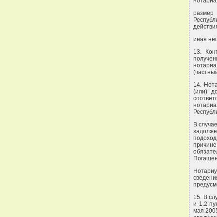
нотариа
размер 
Респуб
действи
иная не
13. Кон
получе
нотариа
(частный
14. Нот
(или) д
соотве
нотариа
Республ
В случае
задолж
подоход
причине
обязате
Погашен
Нотариу
сведени
предусм
15. В с
и 1.2 п
мая 200