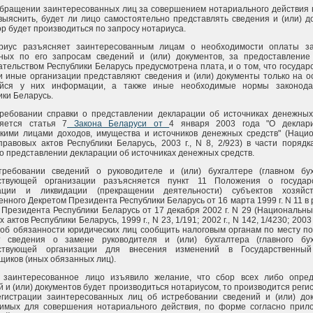
обращении заинтересованных лиц за совершением нотариального действия 
выяснить, будет ли лицо самостоятельно представлять сведения и (или) д
ор будет производиться по запросу нотариуса.
ариус разъясняет заинтересованным лицам о необходимости оплаты з
ных по его запросам сведений и (или) документов, за предоставление
ательством Республики Беларусь предусмотрена плата, и о том, что госуда
и иные организации представляют сведения и (или) документы только на о
йся у них информации, а также иные необходимые нормы законодат
ики Беларусь.
ребовании справки о представлении декларации об источниках денежных
яется статья 7
Закона Беларуси от
4 января 2003 года "О деклар
кими лицами доходов, имущества и источников денежных средств" (Наци
правовых актов Республики Беларусь, 2003 г., N 8, 2/923) в части поряд
 о представлении декларации об источниках денежных средств.
ребовании сведений о руководителе и (или) бухгалтере (главном бух
тствующей организации разъясняется пункт 11 Положения о государ
рации и ликвидации (прекращении деятельности) субъектов хозяйст
енного Декретом Президента Республики Беларусь от 16 марта 1999 г. N 11 в
 Президента Республики Беларусь от 17 декабря 2002 г. N 29 (Национальн
 актов Республики Беларусь, 1999 г., N 23, 1/191; 2002 г., N 142, 1/4230; 2003 
, об обязанности юридических лиц сообщить налоговым органам по месту п
 сведения о замене руководителя и (или) бухгалтера (главного бух
тствующей организации для внесения изменений в Государственный
щиков (иных обязанных лиц).
 заинтересованное лицо изъявило желание, что сбор всех либо опре
й и (или) документов будет производиться нотариусом, то производится реги
егистрации заинтересованных лиц об истребовании сведений и (или) док
имых для совершения нотариального действия, по форме согласно прил