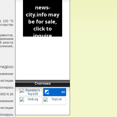
N 220 "О
стерство
ументов,
овлением
й реестр
олнения,
ЕРЖДЕНО
новление
 юстиции
Счетчики
Беларусь
2005 N 26
ановления
 юстиции
Беларусь