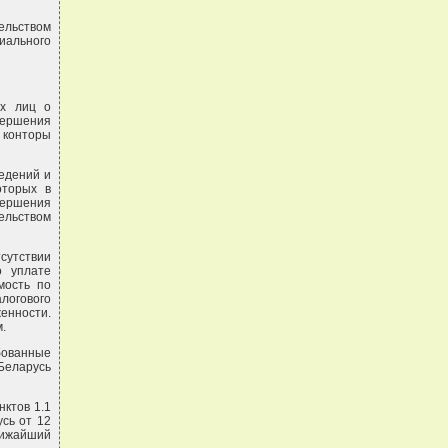
ельством
иального
ых лиц о
ершения
 конторы
едений и
оторых в
вершения
ельством
тсутствии
о уплате
мость по
логового
енности.
.
бованные
Беларусь
нктов 1.1
усь от 12
ближайший