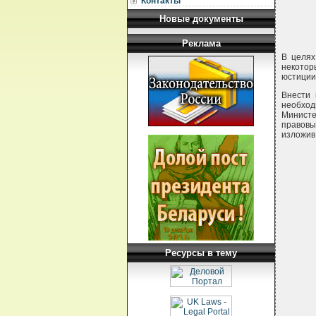
Контакты
Новые документы
Реклама
В целях
некотор
юстиции
Внести 
необхо
Министе
правовы
изложив 
Ресурсы в тему