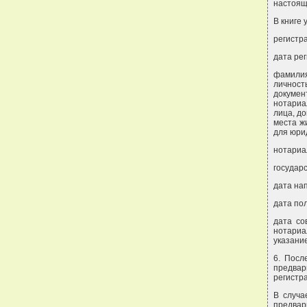
настоящ
В книге 
регистр
дата ре
фамилия
личност
докумен
нотариа
лица, д
места ж
для юри
нотариа
государ
дата на
дата пол
дата со
нотариа
указание
6. Посл
предвар
регистр
В случа
предвар