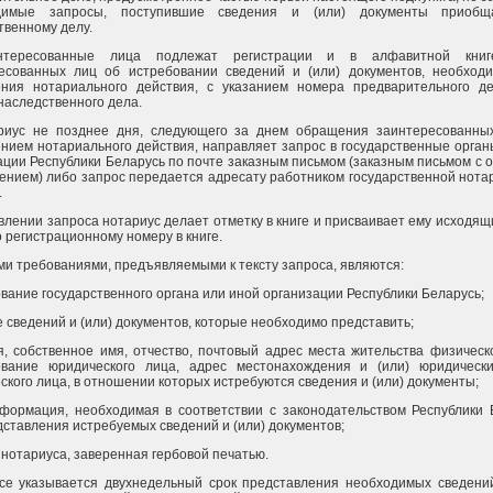
димые запросы, поступившие сведения и (или) документы приобщ
твенному делу.
нтересованные лица подлежат регистрации и в алфавитной книг
есованных лиц об истребовании сведений и (или) документов, необход
ния нотариального действия, с указанием номера предварительного д
наследственного дела.
риус не позднее дня, следующего за днем обращения заинтересованны
нием нотариального действия, направляет запрос в государственные орган
ации Республики Беларусь по почте заказным письмом (заказным письмом с
ением) либо запрос передается адресату работником государственной нота
.
влении запроса нотариус делает отметку в книге и присваивает ему исходя
 регистрационному номеру в книге.
ми требованиями, предъявляемыми к тексту запроса, являются:
вание государственного органа или иной организации Республики Беларусь;
е сведений и (или) документов, которые необходимо представить;
, собственное имя, отчество, почтовый адрес места жительства физическо
вание юридического лица, адрес местонахождения и (или) юридическ
ского лица, в отношении которых истребуются сведения и (или) документы;
формация, необходимая в соответствии с законодательством Республики 
дставления истребуемых сведений и (или) документов;
 нотариуса, заверенная гербовой печатью.
се указывается двухнедельный срок представления необходимых сведений