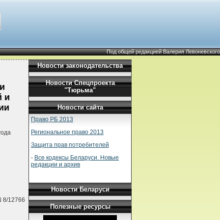
Под общей редакцией Валерия Левоневского
Новости законодательства
Новости Спецпроекта
и
"Тюрьма"
й и
ии
Новости сайта
Право РБ 2013
Региональное право 2013
года
Защита прав потребителей
-
Все кодексы Беларуси. Новые
редакции и архив
Новости Беларуси
N 8/12766
Полезные ресурсы