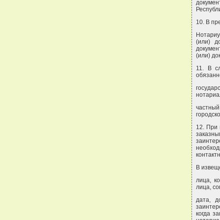
докумен
Республи
10. В п
Нотариу
(или) д
докумен
(или) д
11. В с
обязанн
государ
нотариа
частный
городск
12. При
заказн
заинтер
необхо
контакт
В извещ
лица, к
лица, с
дата, 
заинтер
когда з