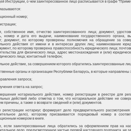
ей Инструкции, о чем заинтересованное лицо расписывается в графе "Приме
указываются:
ационный номер;
гистрации;
, собственное имя, отчество заинтересованного лица; документ, удосто
ь, номер и дата его выдачи, наименование государственного органа, в
т; документ, по которому проверены полномочия на обращение за сов
льного действия от имени и в интересах других лиц; наименование юрид
окумент, по которому проверена правоспособность юридического лица; почто
ительства для физического лица, адрес местонахождения и (или) юридичес
дического лица; контактный телефон;
льное действие, за совершением которого обратились заинтересованные лиц
ственные органы и организации Республики Беларусь, в которые направлены 
правления запроса;
учения ответа на запрос;
вершения нотариального действия, номер регистрации в реестре для рег
льных действий либо отметка о том, что нотариальное действие не совер
м причины, а также о возврате сведений и (или) документов.
е регистрации нотариус формирует дело предварительного рассмотрения 
ительное дело), которому присваивается порядковый номер в соотве
ационным номером в книге.
е, если заинтересованные лица обратились за оформлением прав на нас
ительное дело, предусмотренное частью первой настоящего подпункта, не з