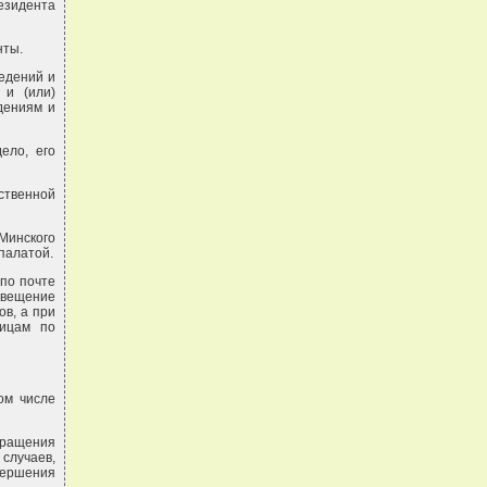
езидента
нты.
ведений и
 и (или)
дениям и
ело, его
ственной
Минского
палатой.
 по почте
вещение
ов, а при
лицам по
ом числе
бращения
случаев,
вершения