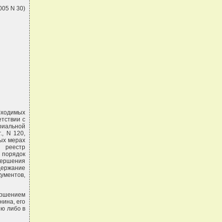
005 N 30)
обходимых
етствии с
риальной
., N 120,
рых мерах
 реестр
 порядок
вершения
одержание
ументов,
ршением
нина, его
ию либо в