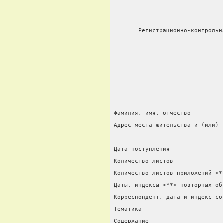
       Регистрационно-контрольн
                               
                               
Фамилия, имя, отчество ________
Адрес места жительства и (или) 
_______________________________
Дата поступления ______________
Количество листов _____________
Количество листов приложений <*
Даты, индексы <**> повторных об
Корреспондент, дата и индекс со
Тематика ______________________
Содержание ____________________