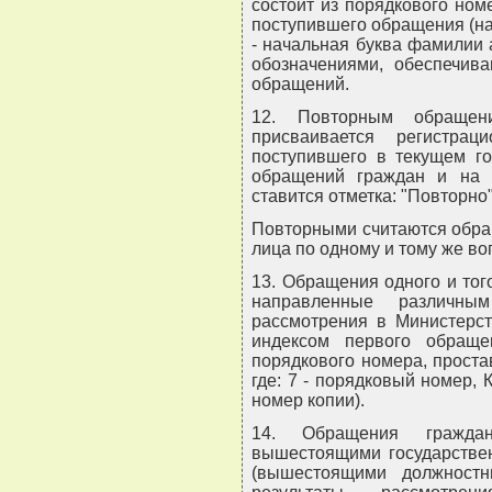
состоит из порядкового но
поступившего обращения (нап
- начальная буква фамилии 
обозначениями, обеспечив
обращений.
12. Повторным обращен
присваивается регистра
поступившего в текущем го
обращений граждан и на р
ставится отметка: "Повторно"
Повторными считаются обращ
лица по одному и тому же во
13. Обращения одного и тог
направленные различн
рассмотрения в Министерст
индексом первого обраще
порядкового номера, проста
где: 7 - порядковый номер, 
номер копии).
14. Обращения гражда
вышестоящими государстве
(вышестоящими должност