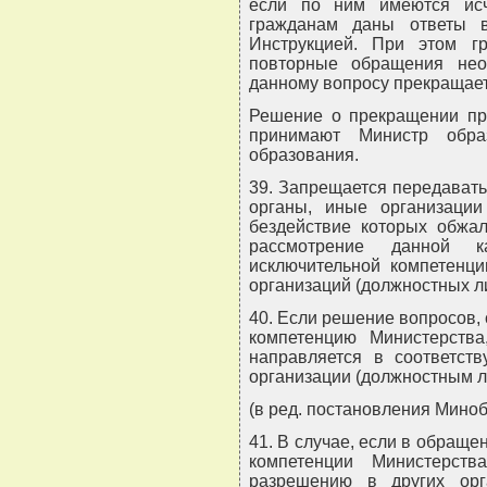
если по ним имеются ис
гражданам даны ответы в
Инструкцией. При этом г
повторные обращения не
данному вопросу прекращает
Решение о прекращении пр
принимают Министр обра
образования.
39. Запрещается передават
органы, иные организации
бездействие которых обжал
рассмотрение данной к
исключительной компетенци
организаций (должностных ли
40. Если решение вопросов,
компетенцию Министерств
направляется в соответст
организации (должностным л
(в ред. постановления Миноб
41. В случае, если в обраще
компетенции Министерств
разрешению в других орг