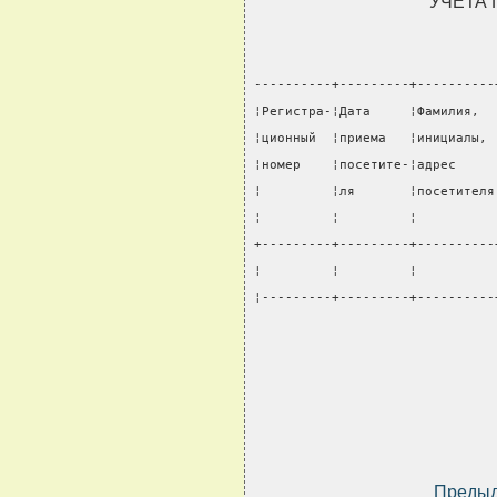
УЧЕТА
----------+---------+----------
¦Регистра-¦Дата     ¦Фамилия,  
¦ционный  ¦приема   ¦инициалы, 
¦номер    ¦посетите-¦адрес     
¦         ¦ля       ¦посетителя
¦         ¦         ¦          
+---------+---------+----------
¦         ¦         ¦          
¦---------+---------+----------
Преды