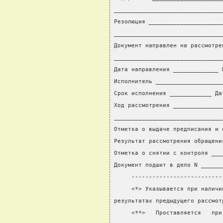
_______________________________
Резолюция _____________________
_______________________________
Документ направлен на рассмотре
_______________________________
Дата направления _____________ 
Исполнитель ___________________
Срок исполнения ____________ Да
Ход рассмотрения ______________
_______________________________
Отметка о выдаче предписания и 
Результат рассмотрения обращени
Отметка о снятии с контроля ___
Документ подшит в дело N ______
     --------------------------
     <*> Указывается при наличи
результатах предыдущего рассмот
     <**>   Проставляется   при