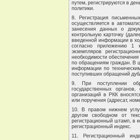
путем, регистрируются в ден
политики.
8. Регистрация письменны
осуществляется в автомати
занесения данных о докум
контрольную карточку (дале
введенной информации в хо
согласно приложению 1 к
экземпляров регистрацион
необходимости обеспечения у
по обращениям граждан. В 
информации по технически
поступивших обращений дубл
9. При поступлении об
государственных органов,
организаций в РКК вносятс
или поручения (адресат, ном
10. В правом нижнем угл
другом свободном от тек
регистрационный штамп, в к
регистрационный индекс.
11. Регистрационный ин