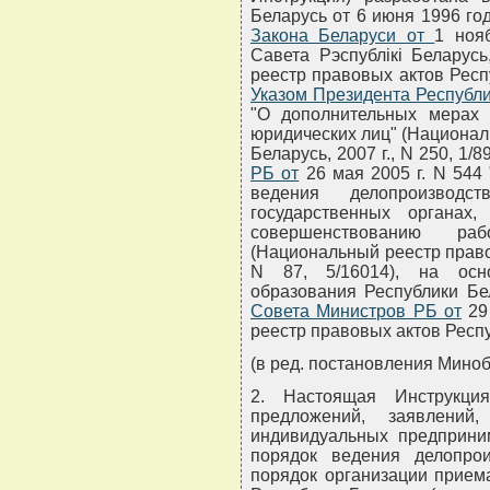
Беларусь от 6 июня 1996 го
Закона Беларуси от
1 ноя
Савета Рэспублiкi Беларусь
реестр правовых актов Респуб
Указом Президента Республи
"О дополнительных мерах
юридических лиц" (Национал
Беларусь, 2007 г., N 250, 1/8
РБ от
26 мая 2005 г. N 544
ведения делопроизвод
государственных органа
совершенствованию р
(Национальный реестр правов
N 87, 5/16014), на осн
образования Республики Бе
Совета Министров РБ от
29 
реестр правовых актов Респуб
(в ред. постановления Миноб
2. Настоящая Инструкци
предложений, заявлений
индивидуальных предприним
порядок ведения делопро
порядок организации прием