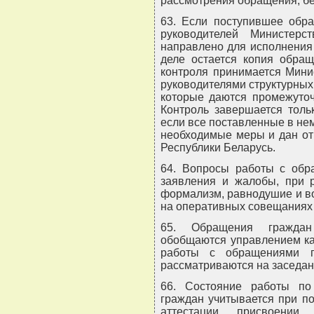
рассмотрения обращения, бе
63. Если поступившее обр
руководителей Министерс
направлено для исполнения
деле остается копия обра
контроля принимается Мини
руководителями структурных
которые даются промежуточ
Контроль завершается толь
если все поставленные в не
необходимые меры и дан отв
Республики Беларусь.
64. Вопросы работы с обр
заявления и жалобы, при 
формализм, равнодушие и в
на оперативных совещаниях 
65. Обращения граждан
обобщаются управлением ка
работы с обращениями 
рассматриваются на заседан
66. Состояние работы п
граждан учитывается при п
аттестации, присвоении