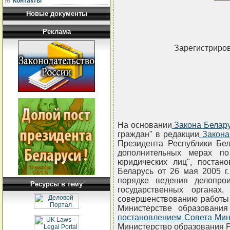
Контакты
Новые документы
Реклама
Зарегистриров
На основании
Закона Белар
граждан" в редакции
Закона
Президента Республики Бел
дополнительных мерах п
юридических лиц", постан
Беларусь от 26 мая 2005 г
порядке ведения делопро
Ресурсы в тему
государственных органа
совершенствованию работы 
Министерстве образования
постановлением Совета Мин
Министерство образования