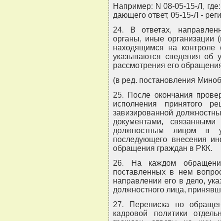
Например: N 08-05-15-Л, где:
дающего ответ, 05-15-Л - ре
24. В ответах, направле
органы, иные организации 
находящимся на контроле 
указываются сведения об у
рассмотрения его обращения
(в ред. постановления Миноб
25. После окончания прове
исполнения принятого р
завизированной должностны
документами, связанными 
должностным лицом в у
последующего внесения ин
обращения граждан в РКК.
26. На каждом обращени
поставленных в нем вопрос
направлении его в дело, ука
должностного лица, принявш
27. Переписка по обраще
кадровой политики отдель