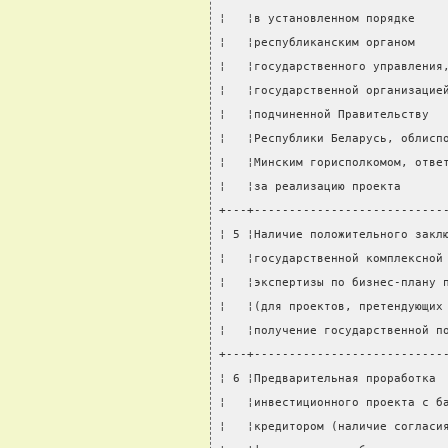
¦   ¦в установленном порядке    
¦   ¦республиканским органом    
¦   ¦государственного управления
¦   ¦государственной организацие
¦   ¦подчиненной Правительству  
¦   ¦Республики Беларусь, облисп
¦   ¦Минским горисполкомом, отве
¦   ¦за реализацию проекта      
+---+---------------------------
¦ 5 ¦Наличие положительного закл
¦   ¦государственной комплексной
¦   ¦экспертизы по бизнес-плану 
¦   ¦(для проектов, претендующих
¦   ¦получение государственной п
+---+---------------------------
¦ 6 ¦Предварительная проработка 
¦   ¦инвестиционного проекта с б
¦   ¦кредитором (наличие согласи