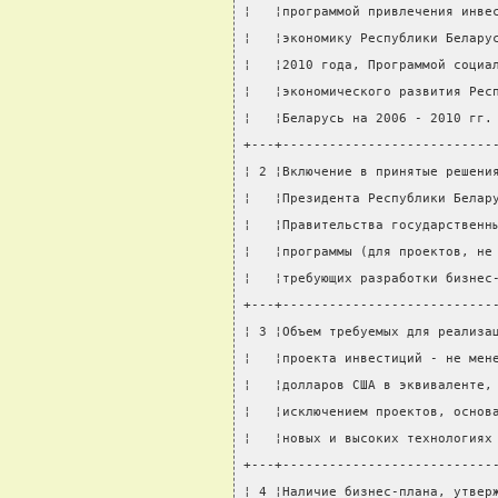
¦   ¦программой привлечения инве
¦   ¦экономику Республики Белару
¦   ¦2010 года, Программой социа
¦   ¦экономического развития Рес
¦   ¦Беларусь на 2006 - 2010 гг.
+---+---------------------------
¦ 2 ¦Включение в принятые решени
¦   ¦Президента Республики Белар
¦   ¦Правительства государственн
¦   ¦программы (для проектов, не
¦   ¦требующих разработки бизнес
+---+---------------------------
¦ 3 ¦Объем требуемых для реализа
¦   ¦проекта инвестиций - не мен
¦   ¦долларов США в эквиваленте,
¦   ¦исключением проектов, основ
¦   ¦новых и высоких технологиях
+---+---------------------------
¦ 4 ¦Наличие бизнес-плана, утвер