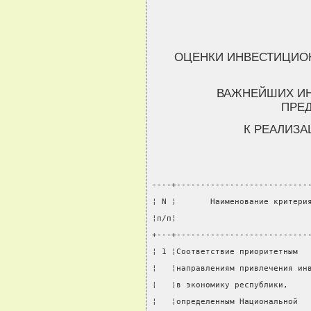
ОЦЕНКИ ИНВЕСТИЦИО
ВАЖНЕЙШИХ ИН
ПРЕ
К РЕАЛИЗА
----+---------------------------
¦ N ¦       Наименование критери
¦п/п¦                           
+---+---------------------------
¦ 1 ¦Соответствие приоритетным  
¦   ¦направлениям привлечения ин
¦   ¦в экономику республики,    
¦   ¦определенным Национальной  