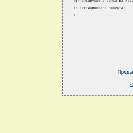
¦   ¦финансирующего банка на кре
¦   ¦инвестиционного проекта)   
¦---+---------------------------
Преды
<