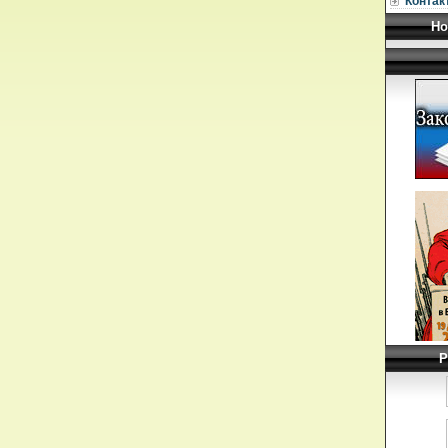
Контак
Но
Р