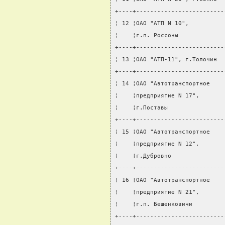
+----+-------------------------
¦ 12 ¦ОАО "АТП N 10",          
¦    ¦г.п. Россоны             
+----+-------------------------
¦ 13 ¦ОАО "АТП-11", г.Толочин  
+----+-------------------------
¦ 14 ¦ОАО "Автотранспортное    
¦    ¦предприятие N 17",       
¦    ¦г.Поставы                
+----+-------------------------
¦ 15 ¦ОАО "Автотранспортное    
¦    ¦предприятие N 12",       
¦    ¦г.Дубровно               
+----+-------------------------
¦ 16 ¦ОАО "Автотранспортное    
¦    ¦предприятие N 21",       
¦    ¦г.п. Бешенковичи         
+----+-------------------------