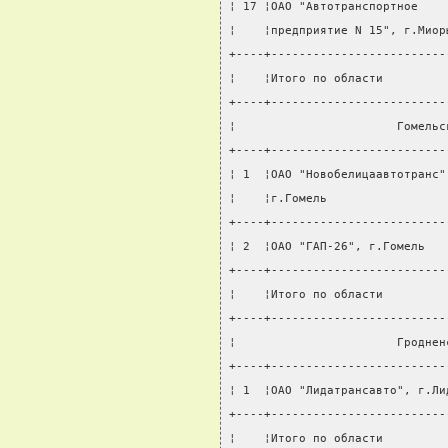
¦ 17 ¦ОАО "Автотранспортное    
¦    ¦предприятие N 15", г.Миор
+----+-------------------------
¦    ¦Итого по области         
+----+-------------------------
¦                       Гомельс
+----+-------------------------
¦ 1  ¦ОАО "Новобелицаавтотранс"
¦    ¦г.Гомель                 
+----+-------------------------
¦ 2  ¦ОАО "ГАП-26", г.Гомель   
+----+-------------------------
¦    ¦Итого по области         
+----+-------------------------
¦                       Гроднен
+----+-------------------------
¦ 1  ¦ОАО "Лидатрансавто", г.Ли
+----+-------------------------
¦    ¦Итого по области         