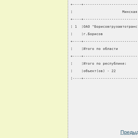
+----+-------------------------
¦                       Минская
+----+-------------------------
¦ 1  ¦ОАО "Борисовгрузавтотранс
¦    ¦г.Борисов                
+----+-------------------------
¦    ¦Итого по области         
+----+-------------------------
¦    ¦Итого по республике:     
¦    ¦объект(ов) - 22          
¦----+-------------------------
Преды