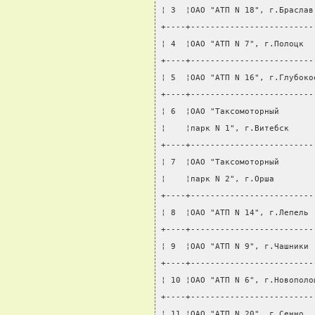
¦ 3  ¦ОАО "АТП N 18", г.Браслав
+----+-------------------------
¦ 4  ¦ОАО "АТП N 7", г.Полоцк  
+----+-------------------------
¦ 5  ¦ОАО "АТП N 16", г.Глубоко
+----+-------------------------
¦ 6  ¦ОАО "Таксомоторный       
¦    ¦парк N 1", г.Витебск     
+----+-------------------------
¦ 7  ¦ОАО "Таксомоторный       
¦    ¦парк N 2", г.Орша        
+----+-------------------------
¦ 8  ¦ОАО "АТП N 14", г.Лепель 
+----+-------------------------
¦ 9  ¦ОАО "АТП N 9", г.Чашники 
+----+-------------------------
¦ 10 ¦ОАО "АТП N 6", г.Новополо
+----+-------------------------
¦ 11 ¦ОАО "АТП N 20", г.Сенно  