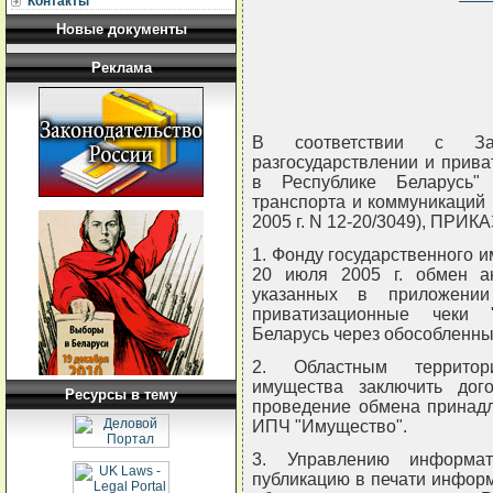
Контакты
Новые документы
Реклама
В соответствии с За
разгосударствлении и прива
в Республике Беларусь"
транспорта и коммуникаций 
2005 г. N 12-20/3049), ПРИ
1. Фонду государственного и
20 июля 2005 г. обмен а
указанных в приложени
приватизационные чеки 
Беларусь через обособленны
2. Областным территор
имущества заключить до
Ресурсы в тему
проведение обмена принадл
ИПЧ "Имущество".
3. Управлению информат
публикацию в печати инфор