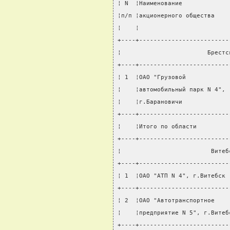
¦ N  ¦Наименование             
¦п/п ¦акционерного общества    
¦    ¦                         
+----+-------------------------
¦                        Брестс
+----+-------------------------
¦ 1  ¦ОАО "Грузовой            
¦    ¦автомобильный парк N 4", 
¦    ¦г.Барановичи             
+----+-------------------------
¦    ¦Итого по области         
+----+-------------------------
¦                         Витеб
+----+-------------------------
¦ 1  ¦ОАО "АТП N 4", г.Витебск 
+----+-------------------------
¦ 2  ¦ОАО "Автотранспортное    
¦    ¦предприятие N 5", г.Витеб
+----+-------------------------