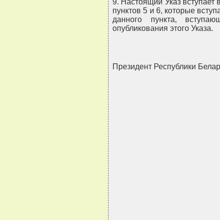
9. Настоящий Указ вступает в
пунктов 5 и 6, которые вступа
данного пункта, вступа
опубликования этого Указа.
Президент Республики Бел
                               
                               
                               
                               