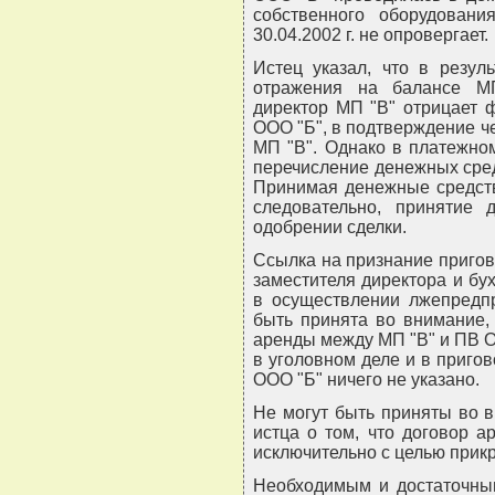
собственного оборудован
30.04.2002 г. не опровергает.
Истец указал, что в резул
отражения на балансе М
директор МП "В" отрицает 
ООО "Б", в подтверждение ч
МП "В". Однако в платежном
перечисление денежных сред
Принимая денежные средств
следовательно, принятие 
одобрении сделки.
Ссылка на признание пригов
заместителя директора и бу
в осуществлении лжепредпр
быть принята во внимание,
аренды между МП "В" и ПВ 
в уголовном деле и в приго
ООО "Б" ничего не указано.
Не могут быть приняты во 
истца о том, что договор а
исключительно с целью прик
Необходимым и достаточны