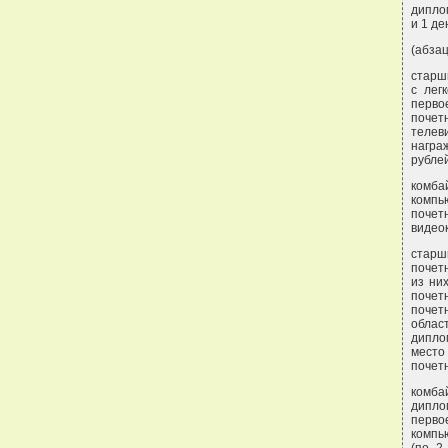
дипло
и 1 де
(абзац
старш
с лег
перво
почет
телев
награ
рублей
комба
компь
почет
видео
старш
почет
из ни
почет
почет
облас
дипло
место
почет
комба
дипло
перво
компь