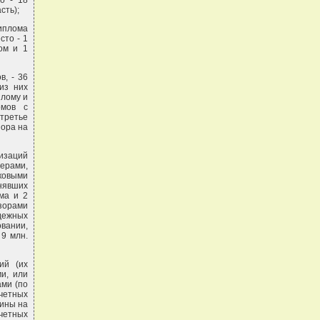
о - 18
сть);
диплома
сто - 1
ом и 1
в, - 36
из них
плому и
омов с
 третье
зора на
изаций
мерами,
ковыми
анявших
ма и 2
изорами
дежных
вании,
9 млн.
ий (их
и, или
ами (по
очетных
ины на
очетных