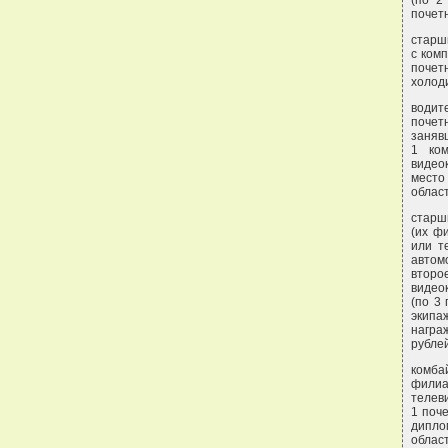
(по 2
почет
старш
с ком
почет
холоди
водит
почет
заняв
1 ком
видео
место
област
старш
(их ф
или т
автом
второ
видео
(по 3
экипа
награ
рублей
комба
филиа
телев
1 поч
дипло
облас