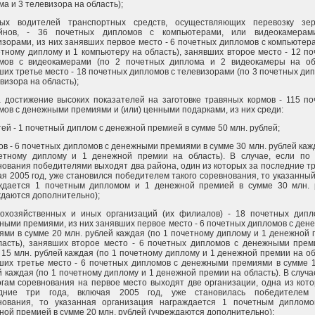
а и 3 телевизора на область);
ых водителей транспортных средств, осуществляющих перевозку зе
йнов, - 36 почетных дипломов с компьютерами, или видеокамерам
изорами, из них занявших первое место - 6 почетных дипломов с компьютер
етному диплому и 1 компьютеру на область), занявших второе место - 12 п
мов с видеокамерами (по 2 почетных диплома и 2 видеокамеры на обл
ших третье место - 18 почетных дипломов с телевизорами (по 3 почетных ди
визора на область);
за достижение высоких показателей на заготовке травяных кормов - 115 п
мов с денежными премиями и (или) ценными подарками, из них среди:
ей - 1 почетный диплом с денежной премией в сумме 50 млн. рублей;
ов - 6 почетных дипломов с денежными премиями в сумме 30 млн. рублей каж
етному диплому и 1 денежной премии на область). В случае, если по 
нования победителями выходят два района, один из которых за последние тр
ая 2005 год, уже становился победителем такого соревнования, то указанны
ждается 1 почетным дипломом и 1 денежной премией в сумме 30 млн. 
ждаются дополнительно);
кохозяйственных и иных организаций (их филиалов) - 18 почетных дипл
ными премиями, из них занявших первое место - 6 почетных дипломов с де
ями в сумме 20 млн. рублей каждая (по 1 почетному диплому и 1 денежной
ласть), занявших второе место - 6 почетных дипломов с денежными прем
 15 млн. рублей каждая (по 1 почетному диплому и 1 денежной премии на об
ших третье место - 6 почетных дипломов с денежными премиями в сумме 1
 каждая (по 1 почетному диплому и 1 денежной премии на область). В случа
огам соревнования на первое место выходят две организации, одна из кот
дние три года, включая 2005 год, уже становилась победителем 
нования, то указанная организация награждается 1 почетным диплом
ной премией в сумме 20 млн. рублей (учреждаются дополнительно);