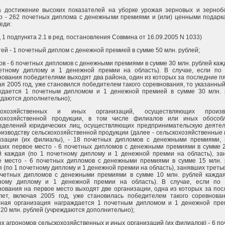
за достижение высоких показателей на уборке урожая зерновых и зерноб
ур - 262 почетных диплома с денежными премиями и (или) ценными подарк
еди:
 1 подпункта 2.1 в ред. постановления Совмина от 16.09.2005 N 1033)
ей - 1 почетный диплом с денежной премией в сумме 50 млн. рублей;
ов - 6 почетных дипломов с денежными премиями в сумме 30 млн. рублей каж
етному диплому и 1 денежной премии на область). В случае, если по 
нования победителями выходят два района, один из которых за последние пя
ая 2005 год, уже становился победителем такого соревнования, то указанны
ждается 1 почетным дипломом и 1 денежной премией в сумме 30 млн. 
ждаются дополнительно);
скохозяйственных и иных организаций, осуществляющих произв
кохозяйственной продукции, в том числе филиалов или иных обособ
зделений юридических лиц, осуществляющих предпринимательскую деятел
оизводству сельскохозяйственной продукции (далее - сельскохозяйственные
изации (их филиалы), - 18 почетных дипломов с денежными премиями, 
ших первое место - 6 почетных дипломов с денежными премиями в сумме 2
й каждая (по 1 почетному диплому и 1 денежной премии на область), за
е место - 6 почетных дипломов с денежными премиями в сумме 15 млн. 
 (по 1 почетному диплому и 1 денежной премии на область), занявших треть
очетных дипломов с денежными премиями в сумме 10 млн. рублей каждая
ному диплому и 1 денежной премии на область). В случае, если по 
нования на первое место выходят две организации, одна из которых за по
лет, включая 2005 год, уже становилась победителем такого соревнован
нная организация награждается 1 почетным дипломом и 1 денежной пре
 20 млн. рублей (учреждаются дополнительно);
ых агрономов сельскохозяйственных и иных организаций (их филиалов) - 6 п