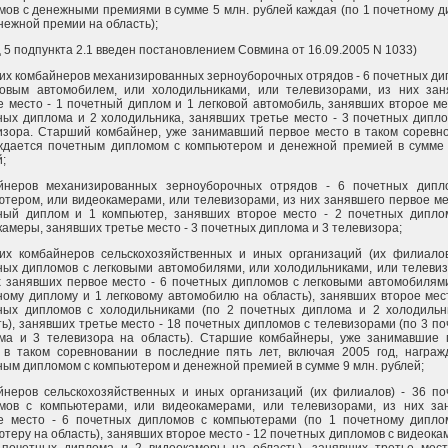
мов с денежными премиями в сумме 5 млн. рублей каждая (по 1 почетному 
нежной премии на область);
 5 подпункта 2.1 введен постановлением Совмина от 16.09.2005 N 1033)
их комбайнеров механизированных зерноуборочных отрядов - 6 почетных д
ковым автомобилем, или холодильниками, или телевизорами, из них зан
е место - 1 почетный диплом и 1 легковой автомобиль, занявших второе ме
ных диплома и 2 холодильника, занявших третье место - 3 почетных дипл
изора. Старший комбайнер, уже занимавший первое место в таком соревно
ждается почетным дипломом с компьютером и денежной премией в сумме 
;
йнеров механизированных зерноуборочных отрядов - 6 почетных дипл
ютером, или видеокамерами, или телевизорами, из них занявшего первое ме
ный диплом и 1 компьютер, занявших второе место - 2 почетных дипло
камеры, занявших третье место - 3 почетных диплома и 3 телевизора;
их комбайнеров сельскохозяйственных и иных организаций (их филиалов
ных дипломов с легковыми автомобилями, или холодильниками, или телеви
х занявших первое место - 6 почетных дипломов с легковыми автомобилям
ному диплому и 1 легковому автомобилю на область), занявших второе мес
ных дипломов с холодильниками (по 2 почетных диплома и 2 холодильн
ть), занявших третье место - 18 почетных дипломов с телевизорами (по 3 п
ма и 3 телевизора на область). Старшие комбайнеры, уже занимавшие 
 в таком соревновании в последние пять лет, включая 2005 год, награж
ным дипломом с компьютером и денежной премией в сумме 9 млн. рублей;
йнеров сельскохозяйственных и иных организаций (их филиалов) - 36 по
мов с компьютерами, или видеокамерами, или телевизорами, из них за
е место - 6 почетных дипломов с компьютерами (по 1 почетному дипло
ютеру на область), занявших второе место - 12 почетных дипломов с видеок