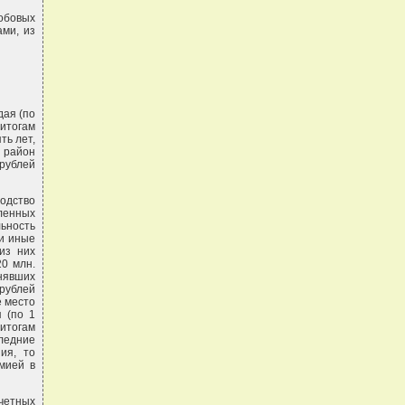
обовых
ами, из
дая (по
итогам
ть лет,
й район
рублей
одство
ленных
ьность
 и иные
из них
0 млн.
нявших
рублей
е место
 (по 1
итогам
следние
ия, то
мией в
очетных