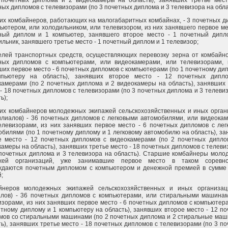
 почетных диплома и 2 видеокамеры на область), занявших третье мест
ных дипломов с телевизорами (по 3 почетных диплома и 3 телевизора на обла
их комбайнеров, работающих на малогабаритных комбайнах, - 3 почетных 
пьютером, или холодильником, или телевизором, из них занявшего первое ме
ный диплом и 1 компьютер, занявшего второе место - 1 почетный дипл
льник, занявшего третье место - 1 почетный диплом и 1 телевизор;
елей транспортных средств, осуществляющих перевозку зерна от комбайно
ных дипломов с компьютерами, или видеокамерами, или телевизорами, 
ших первое место - 6 почетных дипломов с компьютерами (по 1 почетному ди
пьютеру на область), занявших второе место - 12 почетных дипл
камерами (по 2 почетных диплома и 2 видеокамеры на область), занявших
 - 18 почетных дипломов с телевизорами (по 3 почетных диплома и 3 телеви
ь);
их комбайнеров молодежных экипажей сельскохозяйственных и иных орган
илиалов) - 36 почетных дипломов с легковыми автомобилями, или видеока
елевизорами, из них занявших первое место - 6 почетных дипломов с лег
обилями (по 1 почетному диплому и 1 легковому автомобилю на область), з
е место - 12 почетных дипломов с видеокамерами (по 2 почетных дипло
камеры на область), занявших третье место - 18 почетных дипломов с телев
 почетных диплома и 3 телевизора на область). Старшие комбайнеры моло
жей организаций, уже занимавшие первое место в таком соревно
ждаются почетным дипломом с компьютером и денежной премией в сумме 
;
йнеров молодежных экипажей сельскохозяйственных и иных организац
лов) - 36 почетных дипломов с компьютерами, или стиральными машинам
изорами, из них занявших первое место - 6 почетных дипломов с компьютер
етному диплому и 1 компьютеру на область), занявших второе место - 12 п
мов со стиральными машинами (по 2 почетных диплома и 2 стиральные маш
ть), занявших третье место - 18 почетных дипломов с телевизорами (по 3 п