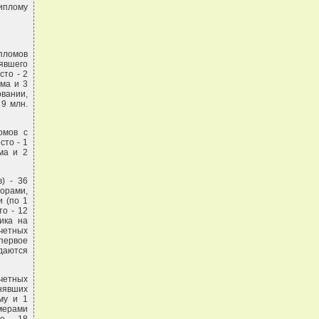
диплому
ипломов
явшего
сто - 2
ома и 3
вании,
9 млн.
омов с
сто - 1
ма и 2
) - 36
зорами,
и (по 1
то - 12
ика на
очетных
первое
даются
четных
нявших
му и 1
амерами