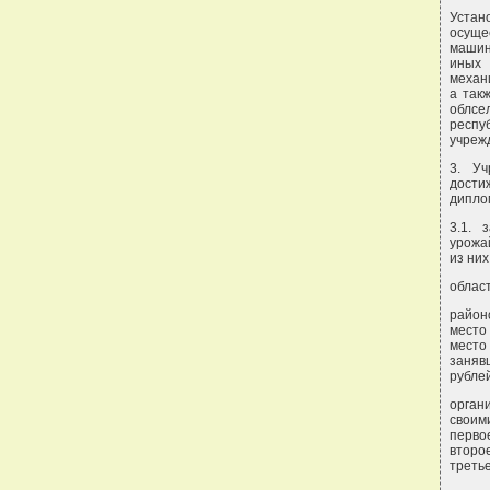
Устан
осуще
машин
иных
механ
а так
облсе
респу
учрежд
3. Уч
дости
дипло
3.1. 
урожа
из них
област
район
место
место
заняв
рубле
орган
своим
перво
второ
треть