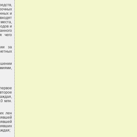
едств,
рочных
енных и
входят
 места,
родов и
анного
я чего
нии за
четных
ышении
емиями,
первое
 второе
аждая,
0 млн.
их лен
нявшей
анявшей
анявших
аждая;