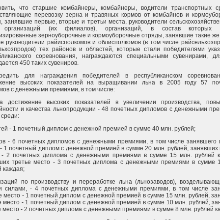
овить, что старшие комбайнеры, комбайнеры, водители транспортных ср
ствляющие перевозку зерна и травяных кормов от комбайнов и кормоубо
, занявшие первые, вторые и третьи места, руководители сельскохозяйств
 организаций (их филиалов), организаций, в состав которых 
изированные зерноуборочные и кормоуборочные отряды, занявшие такие же
же руководители райисполкомов и облисполкомов (в том числе райсельхозп
льхозпродов) тех районов и областей, которые стали победителями указ
бликанского соревнования, награждаются специальными сувенирами, дл
ается 450 таких сувениров.
редить для награждения победителей в республиканском соревнова
жение высоких показателей на выращивании льна в 2005 году 57 по
мов с денежными премиями, в том числе:
за достижение высоких показателей в увеличении производства, пов
йности и качества льнопродукции - 48 почетных дипломов с денежными пр
 среди:
ей - 1 почетный диплом с денежной премией в сумме 40 млн. рублей;
ов - 6 почетных дипломов с денежными премиями, в том числе занявшего 
 - 1 почетный диплом с денежной премией в сумме 20 млн. рублей, занявших
 - 2 почетных диплома с денежными премиями в сумме 15 млн. рублей к
ших третье место - 3 почетных диплома с денежными премиями в сумме 1
й каждая;
изаций по производству и переработке льна (льнозаводов), возделывающ
и силами, - 4 почетных диплома с денежными премиями, в том числе за
е место - 1 почетный диплом с денежной премией в сумме 15 млн. рублей, з
е место - 1 почетный диплом с денежной премией в сумме 10 млн. рублей, з
е место - 2 почетных диплома с денежными премиями в сумме 8 млн. рублей к