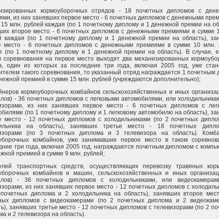
изированных кормоуборочных отрядов - 18 почетных дипломов с ден
ями, из них занявших первое место - 6 почетных дипломов с денежными пре
 15 млн. рублей каждая (по 1 почетному диплому и 1 денежной премии на об
ших второе место - 6 почетных дипломов с денежными премиями в сумме 1
й каждая (по 1 почетному диплому и 1 денежной премии на область), за
е место - 6 почетных дипломов с денежными премиями в сумме 10 млн. 
я (по 1 почетному диплому и 1 денежной премии на область). В случае, 
м соревнования на первое место выходят два механизированных кормоубо
а, один из которых за последние три года, включая 2005 год, уже стан
ителем такого соревнования, то указанный отряд награждается 1 почетным
енежной премией в сумме 15 млн. рублей (учреждаются дополнительно);
йнеров кормоуборочных комбайнов сельскохозяйственных и иных организац
лов) - 36 почетных дипломов с легковыми автомобилями, или холодильника
изорами, из них занявших первое место - 6 почетных дипломов с лег
обилями (по 1 почетному диплому и 1 легковому автомобилю на область), з
е место - 12 почетных дипломов с холодильниками (по 2 почетных дипло
ильника на область), занявших третье место - 18 почетных дипл
изорами (по 3 почетных диплома и 3 телевизора на область). Комб
уборочных комбайнов, уже занимавшие первое место в таком соревнов
дние три года, включая 2005 год, награждаются почетным дипломом с комп
жной премией в сумме 9 млн. рублей;
елей транспортных средств, осуществляющих перевозку травяных кор
уборочных комбайнов и машин, сельскохозяйственных и иных организац
лов) - 36 почетных дипломов с холодильниками, или видеокамерам
изорами, из них занявших первое место - 12 почетных дипломов с холодил
 почетных диплома и 2 холодильника на область), занявших второе мест
ных дипломов с видеокамерами (по 2 почетных диплома и 2 видеокам
ть), занявших третье место - 12 почетных дипломов с телевизорами (по 2 п
а и 2 телевизора на область).