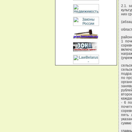
2.1. 
культ
них ср
(абзац
област
район
1 поч
сорев
включ
награ
(учре
сель
сельс
подра
по пр
орган
заняв
рубле
второ
каждая
- 6 п
почет
сорев
пять 
указа
сумме
главн