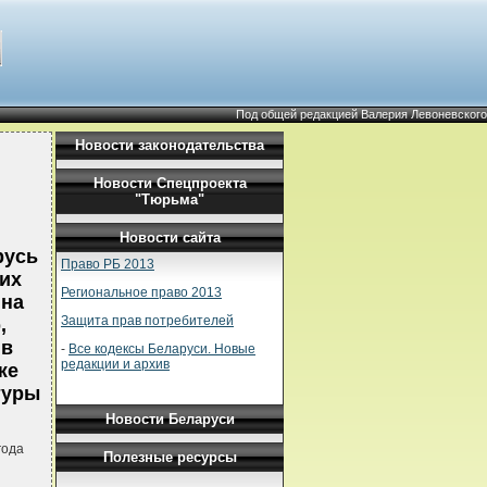
Под общей редакцией Валерия Левоневского
Новости законодательства
Новости Спецпроекта
"Тюрьма"
Новости сайта
русь
Право РБ 2013
ких
Региональное право 2013
 на
Защита прав потребителей
,
 в
-
Все кодексы Беларуси. Новые
редакции и архив
же
туры
Новости Беларуси
года
Полезные ресурсы