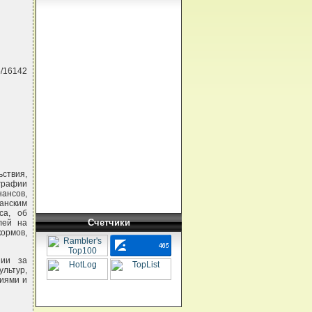
5/16142
ствия,
графии
нансов,
канским
са, об
Счетчики
лей на
ормов,
нии за
льтур,
миями и