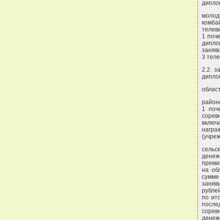
диплом
молод
комба
телев
1 поч
дипло
заняв
3 теле
2.2. 
дипло
област
район
1 поч
сорев
включ
награ
(учре
сельс
денеж
преми
на об
сумме
заняв
рублей
по ит
после
сорев
денеж