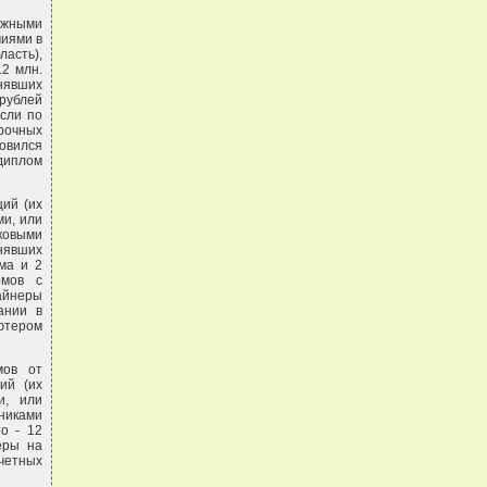
ежными
миями в
ласть),
2 млн.
нявших
рублей
если по
рочных
овился
 диплом
ий (их
ми, или
ковыми
анявших
ма и 2
омов с
айнеры
ании в
ьютером
мов от
ий (их
и, или
ьниками
о - 12
еры на
очетных