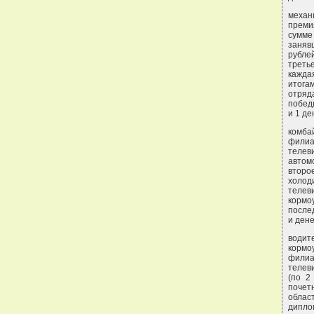
механ
преми
сумме
заняв
рубле
треть
кажда
итога
отряд
побед
и 1 д
комба
филиа
телев
автом
второ
холод
телев
кормо
после
и дене
водит
кормо
филиа
телев
(по 2
почет
облас
диплом