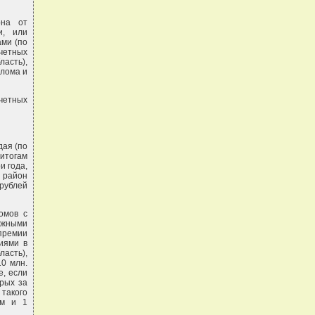
рна от
и, или
ами (по
очетных
асть),
плома и
очетных
дая (по
итогам
и года,
й район
рублей
омов с
нежными
 премии
иями в
ласть),
0 млн.
е, если
орых за
такого
ом и 1