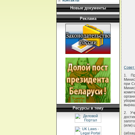
Контакты
Новые документы
Реклама
Совет
1. Пр
Минис
при С
Минис
комит
орган
уборк
выращ
Ресурсы в тему
2. Уч
дости
загот
(или) 
(абзац