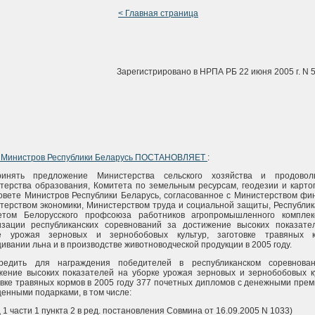
< Главная страница
Зарегистрировано в НРПА РБ 22 июня 2005 г. N 
 Министров Республики Беларусь ПОСТАНОВЛЯЕТ
:
инять предложение Министерства сельского хозяйства и продоволь
терства образования, Комитета по земельным ресурсам, геодезии и карто
овете Министров Республики Беларусь, согласованное с Министерством фи
терством экономики, Министерством труда и социальной защиты, Республи
етом Белорусского профсоюза работников агропромышленного комплек
изации республиканских соревнований за достижение высоких показате
е урожая зерновых и зернобобовых культур, заготовке травяных к
ивании льна и в производстве животноводческой продукции в 2005 году.
редить для награждения победителей в республиканском соревнова
жение высоких показателей на уборке урожая зерновых и зернобобовых ку
овке травяных кормов в 2005 году 377 почетных дипломов с денежными пре
ценными подарками, в том числе:
 1 части 1 пункта 2 в ред. постановления Совмина от 16.09.2005 N 1033)