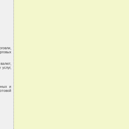
рговли,
орговых
 валют,
 услуг,
рных и
отовой