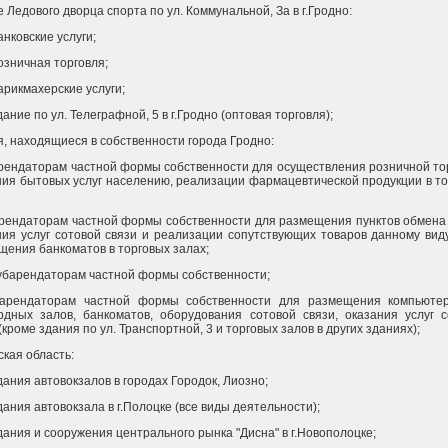
 Ледового дворца спорта по ул. Коммунальной, За в г.Гродно:
банковские услуги;
розничная торговля;
парикмахерские услуги;
здание по ул. Телеграфной, 5 в г.Гродно (оптовая торговля);
я, находящиеся в собственности города Гродно:
 арендаторам частной формы собственности для осуществления розничной то
ния бытовых услуг населению, реализации фармацевтической продукции в т
 арендаторам частной формы собственности для размещения пунктов обмена
ния услуг сотовой связи и реализации сопутствующих товаров данному виду
щения банкоматов в торговых залах;
 субарендаторам частной формы собственности;
 арендаторам частной формы собственности для размещения компьюте
рдных залов, банкоматов, оборудования сотовой связи, оказания услуг с
(кроме здания по ул. Транспортной, 3 и торговых залов в других зданиях);
кая область:
здания автовокзалов в городах Городок, Лиозно;
здания автовокзала в г.Полоцке (все виды деятельности);
здания и сооружения центрального рынка "Дисна" в г.Новополоцке;