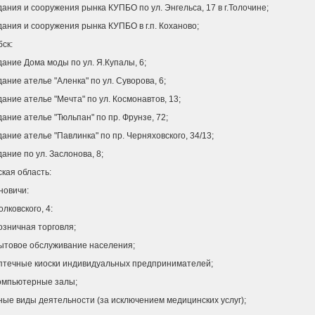
здания и сооружения рынка КУПБО по ул. Энгельса, 17 в г.Толочине;
здания и сооружения рынка КУПБО в г.п. Коханово;
бск:
здание Дома моды по ул. Я.Купалы, 6;
здание ателье "Аленка" по ул. Суворова, 6;
здание ателье "Мечта" по ул. Космонавтов, 13;
здание ателье "Тюльпан" по пр. Фрунзе, 72;
здание ателье "Павлинка" по пр. Черняховского, 34/13;
здание по ул. Заслонова, 8;
кая область:
новичи:
олковского, 4:
розничная торговля;
 бытовое обслуживание населения;
 аптечные киоски индивидуальных предпринимателей;
компьютерные залы;
иные виды деятельности (за исключением медицинских услуг);