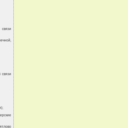
 связи
нечной,
й связи
);
херские
ятлово