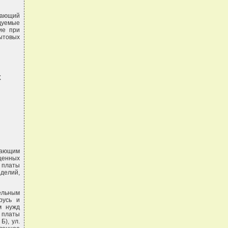
шающий
ндуемые
ие при
бытовых
Х
ывающим
оценных
 платы
делий,
мельным
русь и
м нужд
 платы
Б), ул.