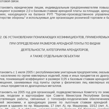
сотовой связи.
Установить юридическим лицам, индивидуальным предпринимателям повы
ициент в размере 2,0 к базовым ставкам арендной платы за площади, аре
ниях, находящихся на балансе РУП "Торгово-производственное управлен
терстве обороны" и используемые для организации розничной торговли и 
2. ОБ УСТАНОВЛЕНИИ ПОНИЖАЮЩИХ КОЭФФИЦИЕНТОВ, ПРИМЕНЯЕМЫ
ПРИ ОПРЕДЕЛЕНИИ РАЗМЕРОВ АРЕНДНОЙ ПЛАТЫ ПО ВИДАМ
ДЕЯТЕЛЬНОСТИ, КАТЕГОРИЯМ АРЕНДАТОРОВ,
А ТАКЖЕ ОТДЕЛЬНЫМ ОБЪЕКТАМ
Установить с 1 июля 2005 г. республиканским унитарным предприятиям, оказ
и населению по скупке ювелирных изделий, лома и иных предметов из драг
лов, понижающий коэффициент в размере 0,05 к базовым ставкам арендной
мещения, занимаемые под пункты скупки у физических лиц ювелирных из
и иных предметов из драгоценных металлов.
Установить на 2005 год для организаций, подведомственных Комитету по зе
сам, геодезии и картографии при Совете Министров Республики Бела
ствляющих работы, связанные с топографо-геодезическим обеспечение
лей экономики, и арендующих ранее по льготным ставкам арендной
ния в зданиях по пр. Машерова, 17 (лит. А), пр. Машерова, 10/12 (лит. А, 