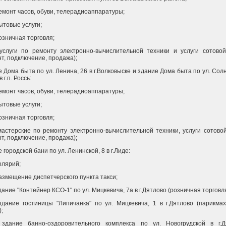
ремонт часов, обуви, телерадиоаппаратуры;
бытовые услуги;
розничная торговля;
 услуги по ремонту электронно-вычислительной техники и услуги сотовой
т, подключение, продажа);
 Дома быта по ул. Ленина, 26 в г.Волковыске и здание Дома быта по ул. Сол
в г.п. Россь:
ремонт часов, обуви, телерадиоаппаратуры;
бытовые услуги;
розничная торговля;
 мастерские по ремонту электронно-вычислительной техники, услуги сотово
т, подключение, продажа);
 городской бани по ул. Ленинской, 8 в г.Лиде:
солярий;
размещение диспетчерского пункта такси;
здание "Контейнер КСО-1" по ул. Мицкевича, 7а в г.Дятлово (розничная торговля
 здание гостиницы "Липичанка" по ул. Мицкевича, 1 в г.Дятлово (парикма
);
 здание банно-оздоровительного комплекса по ул. Новогрудской в г.Д