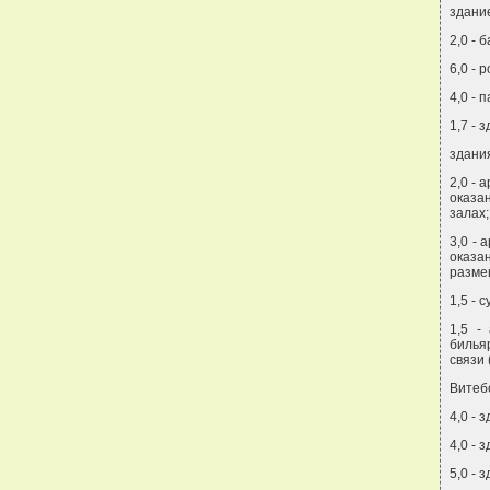
здание
2,0 - 
6,0 - 
4,0 - 
1,7 - 
здани
2,0 -
оказа
залах;
3,0 -
оказа
разме
1,5 -
1,5 -
билья
связи 
Витебс
4,0 - 
4,0 - 
5,0 - 