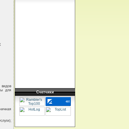
Х
е видов
ты для
Счетчики
зничная
слуги);