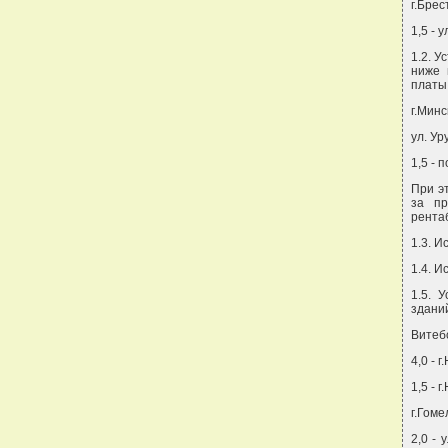
г.Брес
1,5 - 
1.2. У
ниже 
платы
г.Минс
ул. Ур
1,5 -
При э
за пр
рента
1.3. И
1.4. И
1.5. 
здани
Витебс
4,0 - 
1,5 - 
г.Гоме
2,0 -