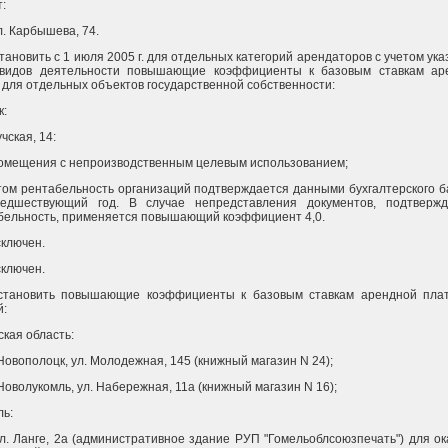
т:
ул. Карбышева, 74.
становить с 1 июля 2005 г. для отдельных категорий арендаторов с учетом ук
видов деятельности повышающие коэффициенты к базовым ставкам ар
 для отдельных объектов государственной собственности:
к:
учская, 14:
 помещения с непроизводственным целевым использованием;
том рентабельность организаций подтверждается данными бухгалтерского 
едшествующий год. В случае непредставления документов, подтверж
бельность, применяется повышающий коэффициент 4,0.
сключен.
сключен.
Установить повышающие коэффициенты к базовым ставкам арендной пла
й:
кая область:
г.Новополоцк, ул. Молодежная, 145 (книжный магазин N 24);
г.Новолукомль, ул. Набережная, 11а (книжный магазин N 16);
ль:
 ул. Ланге, 2а (административное здание РУП "Гомельоблсоюзпечать") для о