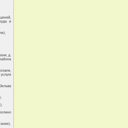
ещений,
руда и
ля);
ачи, д.
 района
рговля,
услуги
 Зельва
;
);
аролино
тание);