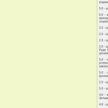
(парик
5,0 - 
5,0 -
аренд
социа
2,5 - 
2,5 - 
2,5 - 
2,5 - 
Руда Я
(розни
5,0 - 
услуг
связи)
5,0 -
(розни
2,5 - 
5,0 - 
4,0 -
Зельве
4,0 - 