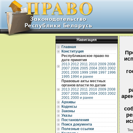
Навигация
Главная
Конституция
Пр
Республиканское право по
ис
дате принятия
2013
2012
2011
2010
2009
2008
2007
2006
2005
2004
2003
2002
го
2001
2000
1999
1998
1997
1996
1995
1994 и ранее
Правовые акты местных
органов власти по датам
р
2013
2012
2011
2010
2009
2008
2007
2006
2005
2004
2003
2002
арен
2001
2000 и ранее
Архивы
Кодексы
соб
Законы
ре
Указы
Постановления
ис
Поиск документа
Полезные ссылки
Тек