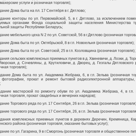
махерские услуги и розничная торговля);
здание Дома быта на пл. 17 Сентября в г. Дятлово;
 здание конторы по ул. Первомайской, 5, в г. Дятлово, за исключением пом
уемых органами Фонда социальной защиты населения Министерства т
льной защиты Республики Беларусь;
здание мебельного цеха N 2 по ул. Советской, 56 в г.Дятлово (розничная торгов
здание Дома быта по ул. Октябрьской, 8 в г.п. Новоельня (розничная торговля);
здание Дома быта по ул. Советской, 25 в г.п. Козловщина (розничная торговля);
здания сельских комплексных приемных пунктов в д. Хвиневичи, д. Лозки, д. Торк
ворская, д. Сочевляны, д. Крутиловичи, д. Дворец, д. Гезгалы Дятловского
чная торговля);
здание Дома быта по ул. Академика Жебрака, 6, в г.п. Зельва (розничная то
и фотографии, прокат и ремонт бытовой радиоэлектронной аппаратуры, 
;
 здание мастерской по ремонту обуви по ул. Академика Жебрака, 4, в г.п.
чная торговля, прокат свадебных и вечерних нарядов);
здание Торгового ряда по ул. 17 Сентября, 26 в г.п. Зельва (розничная торговля)
здание торгового ряда по ул. 17 Сентября, 26, в г.п. Зельва (розничная торговля
 здания комплексных приемных пунктов в деревнях Деречин, Кремяница, К
нского района (розничная торговля, оказание бытовых услуг);
здание по ул. Гагарина, 9 в г.Сморгонь (розничная торговля и общественное пи