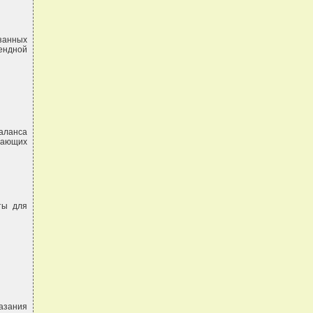
азанных
ендной
баланса
дающих
ты для
казания