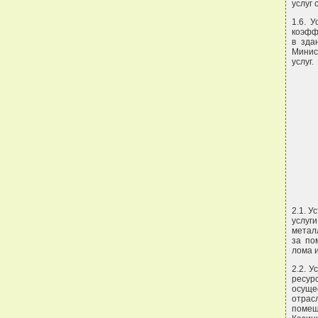
услуг 
1.6. 
коэфф
в зда
Минис
услуг.
2.1. 
услуг
метал
за по
лома 
2.2. 
ресур
осуще
отрас
помеще