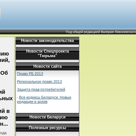
Под общей редакцией Валерия Левоневского
Новости законодательства
Новости Спецпроекта
нию
"Тюрьма"
ний,
Новости сайта
"Об
Право РБ 2013
Региональное право 2013
Защита прав потребителей
ий
-
Все кодексы Беларуси. Новые
льных
редакции и архив
ий в
нию
Новости Беларуси
...
Полезные ресурсы
года