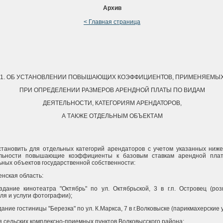
Архив
< Главная страница
1. ОБ УСТАНОВЛЕНИИ ПОВЫШАЮЩИХ КОЭФФИЦИЕНТОВ, ПРИМЕНЯЕМЫ
ПРИ ОПРЕДЕЛЕНИИ РАЗМЕРОВ АРЕНДНОЙ ПЛАТЫ ПО ВИДАМ
ДЕЯТЕЛЬНОСТИ, КАТЕГОРИЯМ АРЕНДАТОРОВ,
А ТАКЖЕ ОТДЕЛЬНЫМ ОБЪЕКТАМ
Установить для отдельных категорий арендаторов с учетом указанных ниж
льности повышающие коэффициенты к базовым ставкам арендной пла
ьных объектов государственной собственности:
енская область:
 здание кинотеатра "Октябрь" по ул. Октябрьской, 3 в г.п. Островец (ро
ля и услуги фотографии);
здание гостиницы "Березка" по ул. К.Маркса, 7 в г.Волковыске (парикмахерские у
я сельских комплексно-приемных пунктов Волковысского района;