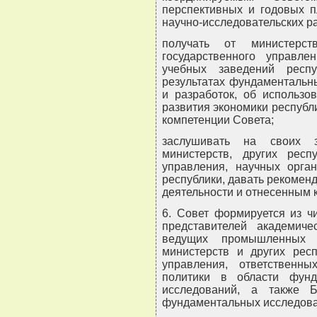
перспективных и годовых 
научно-исследовательских ра
получать от министерст
государственного управл
учебных заведений респ
результатах фундаментальн
и разработок, об использо
развития экономики республ
компетенции Совета;
заслушивать на своих з
министерств, других респу
управления, научных орга
республики, давать рекомен
деятельности и отнесенным 
6. Совет формируется из ч
представителей академиче
ведущих промышленных п
министерств и других респ
управления, ответственны
политики в области фун
исследований, а также Б
фундаментальных исследова