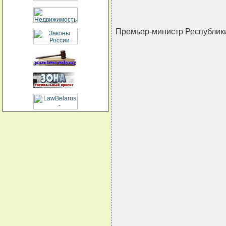
Премьер-министр Республи
                               
                               
                               
                               
                               
                               
                               