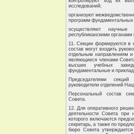
контролируют ход их вып
исследований;
организуют межведомственн
программ фундаментальных 
осуществляют научные
республиканскими органами 
11. Секции формируются в 
состав могут входить руков
отдельным направлениям и 
являющиеся членами Совета
высших учебных заведе
фундаментальные и приклад
Председателями секци
руководители отделений Нац
Персональный состав се
Совета.
12. Для оперативного реше
деятельности Совета при 
которого включаются предсе
секретарь, а также по предл
бюро Совета утверждаетс