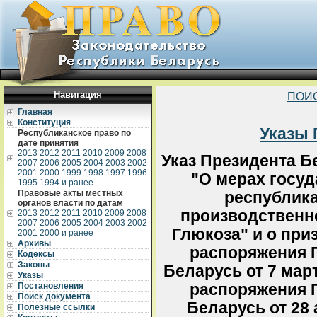
Навигация
ПОИ
Главная
Конституция
Указы 
Республиканское право по
дате принятия
2013
2012
2011
2010
2009
2008
Указ Президента Бе
2007
2006
2005
2004
2003
2002
2001
2000
1999
1998
1997
1996
"О мерах госу
1995
1994 и ранее
Правовые акты местных
республика
органов власти по датам
производственно
2013
2012
2011
2010
2009
2008
2007
2006
2005
2004
2003
2002
Глюкоза" и о при
2001
2000 и ранее
Архивы
распоряжения 
Кодексы
Законы
Беларусь от 7 март
Указы
Постановления
распоряжения 
Поиск документа
Беларусь от 28 
Полезные ссылки