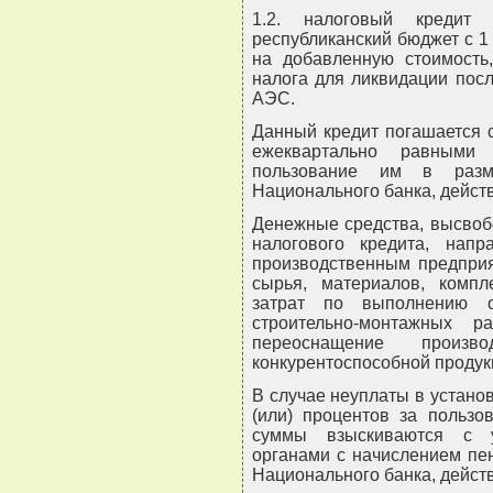
1.2. налоговый креди
республиканский бюджет с 1 м
на добавленную стоимость
налога для ликвидации пос
АЭС.
Данный кредит погашается с 
ежеквартально равными
пользование им в разм
Национального банка, дейст
Денежные средства, высвоб
налогового кредита, напр
производственным предприя
сырья, материалов, комп
затрат по выполнению оп
строительно-монтажных р
переоснащение произв
конкурентоспособной продук
В случае неуплаты в устано
(или) процентов за польз
суммы взыскиваются с у
органами с начислением пе
Национального банка, дейст