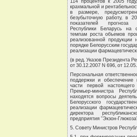
114 процентов к 2005 году
крахмальной и рентабельност
в размере, предусмотре
безубыточную работу, в 2
показателей прогноза с
Республики Беларусь на 
темпам роста объемов прои
реализованной продукции 
порядке Белорусским госуда
реализации фармацевтическо
(в ред. Указов Президента Ре
от 30.12.2007 N 696, от 12.05
Персональная ответственно
поддержки и обеспечение 
части первой настоящего 
Премьер-министра Респуб
находятся вопросы деятель
Белорусского государств
реализации фармацевтическ
директора республиканс
предприятия "Экзон-Глюкоза"
5. Совету Министров Республ
5.1. при формировании про