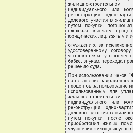
жилищно-строительном
индивидуального или колл
реконструкции однокварт
долевого участия в жилищн
путем покупки, погашени
(включая выплату проце
юридических лиц, взятым и 
отчуждению, за исключение
удостоверенному договору 
усыновителям, усыновленн
бабке, внукам, перехода пра
решению суда.
При использовании чеков "
на погашение задолженност
процентов за пользование и
использованным для упл
жилищно-строительном
индивидуального или колл
реконструкции однокварт
долевого участия в жилищн
путем покупки, после окон
приобретения жилых поме
улучшении жилищных услови