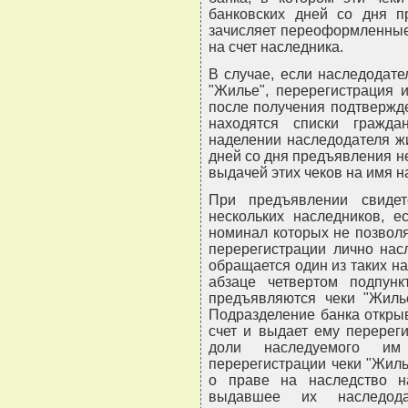
банковских дней со дня п
зачисляет переоформленные
на счет наследника.
В случае, если наследодат
"Жилье", перерегистрация 
после получения подтвержде
находятся списки гражд
наделении наследодателя ж
дней со дня предъявления 
выдачей этих чеков на имя н
При предъявлении свиде
нескольких наследников, е
номинал которых не позвол
перерегистрации лично нас
обращается один из таких н
абзаце четвертом подпунк
предъявляются чеки "Жиль
Подразделение банка откры
счет и выдает ему перерег
доли наследуемого им
перерегистрации чеки "Жиль
о праве на наследство н
выдавшее их наследод