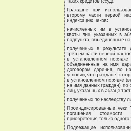
таких кредитов (ссуд).
Граждане при использова
второму части первой на
индексацию чеков:
начисленных им в устано
квоты лиц, указанных в аб
подпункта, объединенные на 
полученных в результате 
третьем части первой насто
в установленном порядке
объединенные на имя дари
договорам дарения, по н
условии, что граждане, кото
в установленном порядке (
на имя данных граждан), по
лиц, указанных в абзаце тре
полученных по наследству л
Проиндексированные чеки 
погашения стоимости с
приобретения только одного
Подлежащие использован