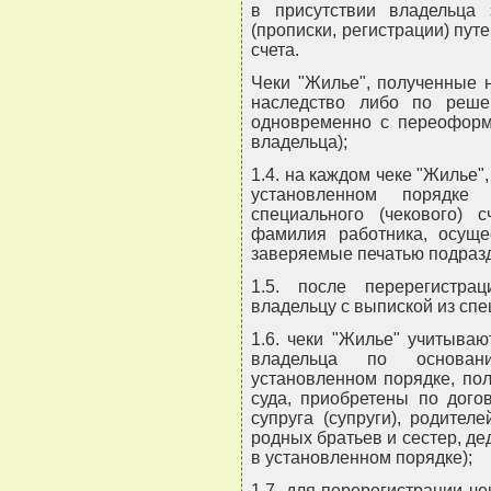
в присутствии владельца 
(прописки, регистрации) пут
счета.
Чеки "Жилье", полученные 
наследство либо по реше
одновременно с переоформ
владельца);
1.4. на каждом чеке "Жилье"
установленном порядке
специального (чекового) с
фамилия работника, осуще
заверяемые печатью подразд
1.5. после перерегистр
владельцу с выпиской из спец
1.6. чеки "Жилье" учитываю
владельца по основан
установленном порядке, по
суда, приобретены по дого
супруга (супруги), родител
родных братьев и сестер, де
в установленном порядке);
1.7. для перерегистрации ч