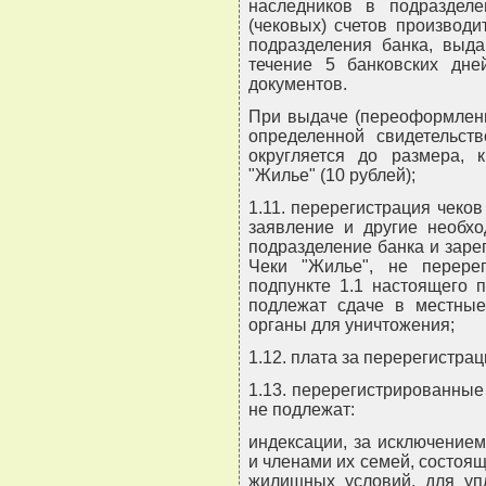
наследников в подраздел
(чековых) счетов производ
подразделения банка, выда
течение 5 банковских дн
документов.
При выдаче (переоформлени
определенной свидетельст
округляется до размера, 
"Жилье" (10 рублей);
1.11. перерегистрация чеков
заявление и другие необх
подразделение банка и заре
Чеки "Жилье", не перере
подпункте 1.1 настоящего 
подлежат сдаче в местные
органы для уничтожения;
1.12. плата за перерегистра
1.13. перерегистрированные
не подлежат:
индексации, за исключение
и членами их семей, состоя
жилищных условий, для уп