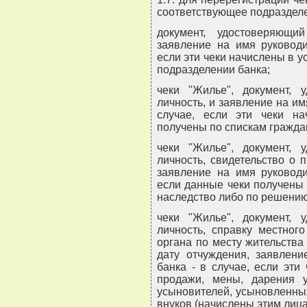
соответствующее подразделе
документ, удостоверяющ
заявление на имя руководи
если эти чеки начислены в у
подразделении банка;
чеки "Жилье", документ,
личность, и заявление на им
случае, если эти чеки н
получены по спискам гражда
чеки "Жилье", документ,
личность, свидетельство о 
заявление на имя руководи
если данные чеки получены 
наследство либо по решению
чеки "Жилье", документ,
личность, справку местног
органа по месту жительства 
дату отчуждения, заявлени
банка - в случае, если эти
продажи, мены, дарения у 
усыновителей, усыновленных,
внуков (начислены этим лица