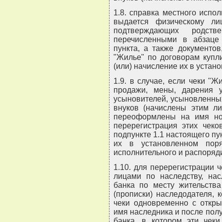
1.8. справка местного испо
выдается физическому ли
подтверждающих родст
перечисленными в абзаце 
пункта, а также документо
"Жилье" по договорам купл
(или) начисление их в устан
1.9. в случае, если чеки "
продажи, мены, дарения у 
усыновителей, усыновленных,
внуков (начислены этим ли
переоформлены на имя нов
перерегистрация этих чеко
подпункте 1.1 настоящего п
их в установленном пор
исполнительного и распоряди
1.10. для перерегистрации 
лицами по наследству, на
банка по месту жительства
(прописки) наследодателя,
чеки одновременно с откры
имя наследника и после пол
банка, в котором эти чек