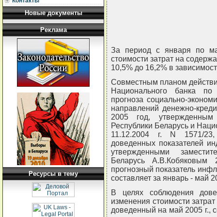
Контакты
Новые документы
Реклама
За период с января по ма
стоимости затрат на содержа
10,5% до 16,2% в зависимост
Совместным планом действи
Национального банка по
прогноза социально-эконом
направлений денежно-креди
2005 год, утвержденным
Республики Беларусь и Наци
11.12.2004 г. N 1571/2
доведенных показателей инд
утвержденными заместит
Беларусь А.В.Кобяковым 2
прогнозный показатель инфляц
Ресурсы в тему
составляет за январь - май 20
В целях соблюдения дове
изменения стоимости затрат 
доведенный на май 2005 г.,