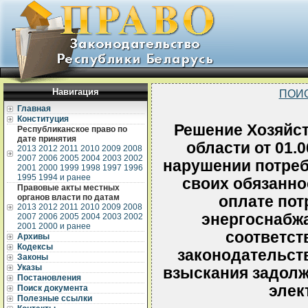
Навигация
ПОИ
Главная
Конституция
Решение Хозяйст
Республиканское право по
дате принятия
области от 01.0
2013
2012
2011
2010
2009
2008
2007
2006
2005
2004
2003
2002
нарушении потреб
2001
2000
1999
1998
1997
1996
1995
1994 и ранее
своих обязанно
Правовые акты местных
органов власти по датам
оплате пот
2013
2012
2011
2010
2009
2008
энергоснабж
2007
2006
2005
2004
2003
2002
2001
2000 и ранее
соответст
Архивы
Кодексы
законодательст
Законы
Указы
взыскания задолж
Постановления
элек
Поиск документа
Полезные ссылки