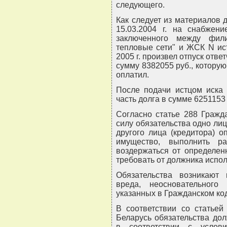
следующего.
Как следует из материалов 
15.03.2004 г. на снабжен
заключенного между фил
тепловые сети" и ЖСК N ист
2005 г. произвел отпуск отве
сумму 8382055 руб., которую
оплатил.
После подачи истцом иска 
часть долга в сумме 6251153 
Согласно статье 288 Гражд
силу обязательства одно лиц
другого лица (кредитора) о
имущество, выполнить ра
воздержаться от определен
требовать от должника испол
Обязательства возникают 
вреда, неосновательног
указанных в Гражданском ко
В соответствии со статьей
Беларусь обязательства до
в соответствии с услов