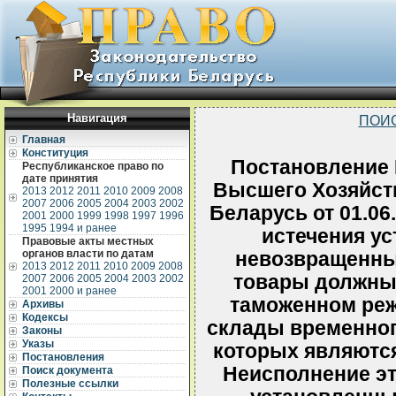
Навигация
ПОИ
Главная
Конституция
Постановление 
Республиканское право по
дате принятия
Высшего Хозяйст
2013
2012
2011
2010
2009
2008
2007
2006
2005
2004
2003
2002
Беларусь от 01.06.
2001
2000
1999
1998
1997
1996
1995
1994 и ранее
истечения у
Правовые акты местных
органов власти по датам
невозвращенны
2013
2012
2011
2010
2009
2008
товары должны
2007
2006
2005
2004
2003
2002
2001
2000 и ранее
таможенном ре
Архивы
Кодексы
склады временног
Законы
Указы
которых являютс
Постановления
Неисполнение эт
Поиск документа
Полезные ссылки