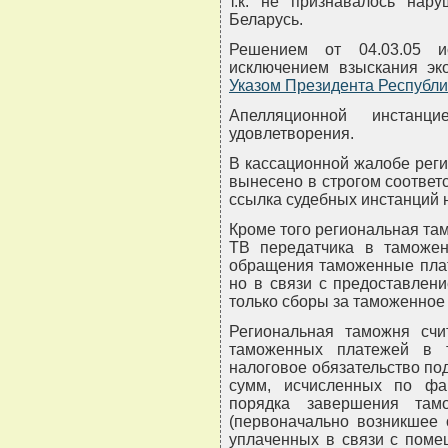
т.к. не признавалось нар
Беларусь.
Решением от 04.03.05 и
исключением взыскания эко
Указом Президента Республи
Апелляционной инстан
удовлетворения.
В кассационной жалобе реги
вынесено в строгом соответс
ссылка судебных инстанций 
Кроме того региональная там
ТВ передатчика в таможе
обращения таможенные плат
но в связи с предоставлен
только сборы за таможенное
Региональная таможня счит
таможенных платежей в 
налоговое обязательство п
сумм, исчисленных по фа
порядка завершения там
(первоначально возникшее 
уплаченных в связи с пом