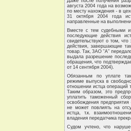
Даже после получения разр
августа 2004 года на возмо
по месту нахождения - в це
31 октября 2004 года и
направленные на выполнение
Вместе с тем судебными и
последующие действия ис
свидетельствуют о том, что
действия, завершающие та
товар. Так, ЗАО "А" передал
выдала разрешение последн
обращения, что подтвержда
от 14 сентября 2004).
Обязанным по уплате та
режиме выпуска в свободн
отношении истца операций 
Таким образом, это предп
уплатить таможенный сбо
освобождения предприятия
не может повлиять на отсу
истца, т.к. взаимоотнош
владения передатчика прек
Судом учтено, что наруш