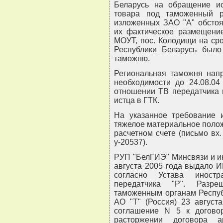
Беларусь на обращение ис
товара под таможенный р
изложенных ЗАО "А" обстоя
их фактическое размещени
МОУТ, пос. Колодищи на сро
Республики Беларусь было
таможню.
Региональная таможня напр
необходимости до 24.08.04
отношении ТВ передатчика 
истца в ГТК.
На указанное требование и
тяжелое материальное полож
расчетном счете (письмо вх
у-20537).
РУП "БелГИЭ" Минсвязи и и
августа 2005 года выдало 
согласно Устава иностр
передатчика "Р". Разр
таможенным органам Респуб
АО "Т" (Россия) 23 август
соглашение N 5 к догово
расторжении договора 