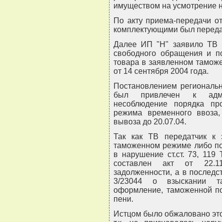
имуществом на усмотрение н
По акту приема-передачи от
комплектующими был передан
Далее ИП "Н" заявило ТВ 
свободного обращения и п
товара в заявленном тамож
от 14 сентября 2004 года.
Постановлением региональн
был привлечен к админ
несоблюдение порядка пр
режима временного ввоза,
вывоза до 20.07.04.
Так как ТВ передатчик к
таможенном режиме либо по
в нарушение ст.ст. 73, 11
составлен акт от 22.1
задолженности, а в последс
3/23044 о взыскании т
оформление, таможенной по
пени.
Истцом было обжаловано это