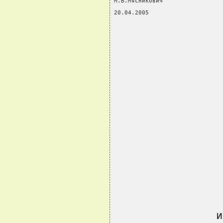
М.В.Мясникович
20.04.2005
                               
                               
                               
                               
                               
                               
И