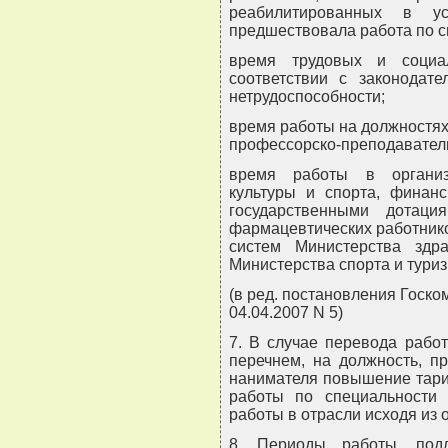
реабилитированных в ус
предшествовала работа по с
время трудовых и социа
соответствии с законодат
нетрудоспособности;
время работы на должностях
профессорско-преподаватель
время работы в организ
культуры и спорта, финан
государственными дотац
фармацевтических работнико
систем Министерства здр
Министерства спорта и туриз
(в ред. постановления Госко
04.04.2007 N 5)
7. В случае перевода рабо
перечнем, на должность, п
нанимателя повышение тариф
работы по специальности 
работы в отрасли исходя из 
8. Периоды работы, под