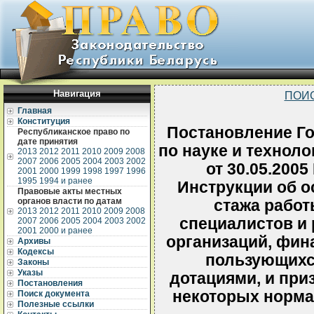
Навигация
ПОИ
Главная
Конституция
Постановление Го
Республиканское право по
дате принятия
по науке и технол
2013
2012
2011
2010
2009
2008
2007
2006
2005
2004
2003
2002
от 30.05.200
2001
2000
1999
1998
1997
1996
1995
1994 и ранее
Инструкции об о
Правовые акты местных
органов власти по датам
стажа работ
2013
2012
2011
2010
2009
2008
специалистов и
2007
2006
2005
2004
2003
2002
2001
2000 и ранее
организаций, фин
Архивы
Кодексы
пользующихс
Законы
Указы
дотациями, и при
Постановления
некоторых норма
Поиск документа
Полезные ссылки