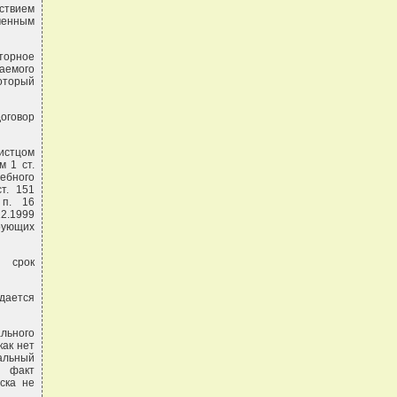
ствием
ченным
торное
аемого
который
договор
 истцом
 1 ст.
дебного
т. 151
 п. 16
2.1999
рующих
й срок
ждается
льного
ак нет
альный
и факт
ска не