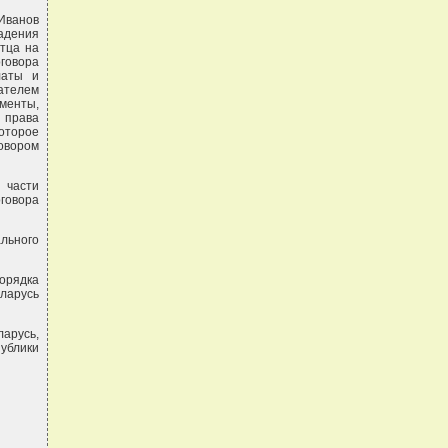
Иванов
адения
стца на
оговора
латы и
ателем
менты,
 права
оторое
овором
 части
говора
льного
орядка
еларусь
ларусь,
публики