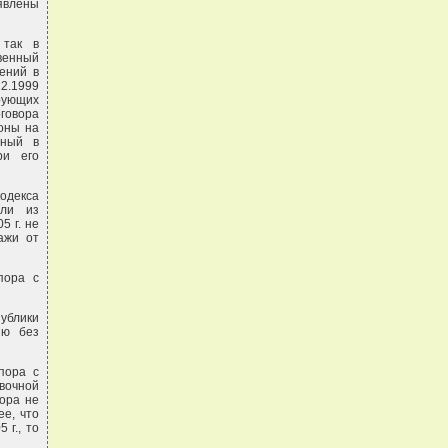
явлены
 так в
твенный
ений в
2.1999
ирующих
говора
роны на
нный в
ри его
одекса
сли из
5 г. не
дажи от
пора с
публики
ию без
пора с
овочной
вора не
ее, что
 г., то