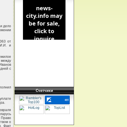
ии дело
ржении
063 от
И.И. и
ежилое
у между
 Иванов
 дней с
ыполнил
Счетчики
 уплате
ра.
евраля
еларусь
. Право
твом о
. Факт