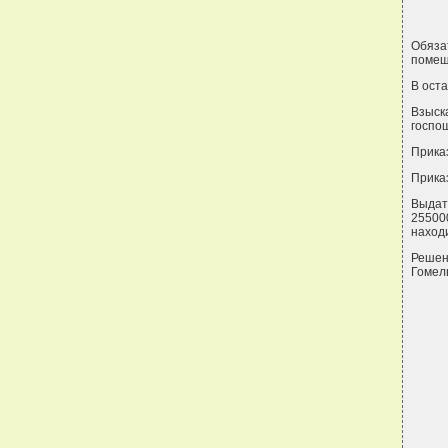
Обяза
помещ
В ост
Взыск
госпо
Прика
Прика
Выдат
25500
находи
Решен
Гомель