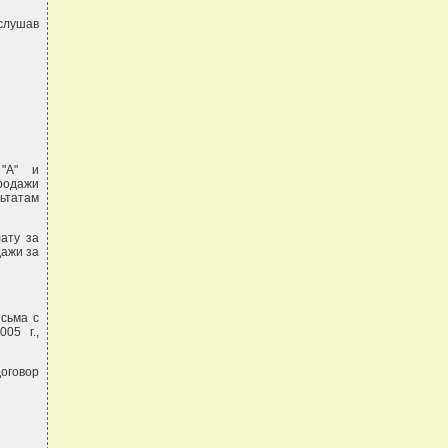
слушав
 "А" и
родажи
ьтатам
лату за
дажи за
сьма с
05 г.,
договор