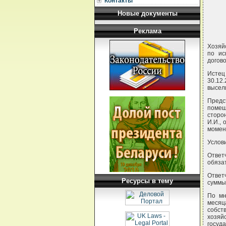
Контакты
Новые документы
Реклама
Хозяй
по ис
догов
Истец
30.12
высел
Предс
помещ
сторо
И.И.,
момен
Услов
Ответ
обяза
Ответ
Ресурсы в тему
суммы
По мн
месяца
собст
хозяй
госуд