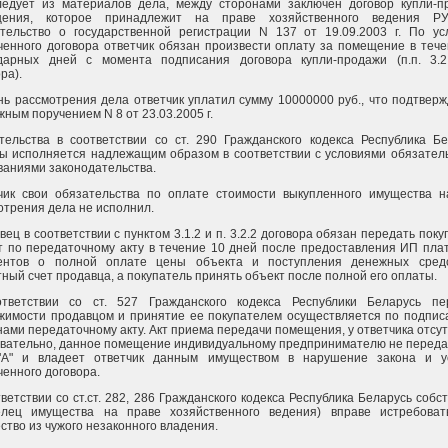
ледует из материалов дела, между сторонами заключен договор купли-п
щения, которое принадлежит на праве хозяйственного ведения Р
етельство о государственной регистрации N 137 от 19.09.2003 г. По ус
ченного договора ответчик обязан произвести оплату за помещение в теч
дарных дней с момента подписания договора купли-продажи (п.п. 3.2.
ра).
нь рассмотрения дела ответчик уплатил сумму 10000000 руб., что подтвер
ным поручением N 8 от 23.03.2005 г.
тельства в соответствии со ст. 290 Гражданского кодекса Республика Бе
ы исполняется надлежащим образом в соответствии с условиями обязатель
ваниями законодательства.
чик свои обязательства по оплате стоимости выкупленного имущества н
отрения дела не исполнил.
ец в соответствии с пунктом 3.1.2 и п. 3.2.2 договора обязан передать пок
т по передаточному акту в течение 10 дней после предоставления ИП пла
ентов о полной оплате цены объекта и поступления денежных сред
ный счет продавца, а покупатель принять объект после полной его оплаты.
тветствии со ст. 527 Гражданского кодекса Республики Беларусь пе
жимости продавцом и принятие ее покупателем осуществляется по подпис
ами передаточному акту. Акт приема передачи помещения, у ответчика отсут
вательно, данное помещение индивидуальному предпринимателю не переда
А" и владеет ответчик данным имуществом в нарушение закона и у
ченного договора.
ветствии со ст.ст. 282, 286 Гражданского кодекса Республика Беларусь собс
елец имущества на праве хозяйственного ведения) вправе истребоват
ство из чужого незаконного владения.