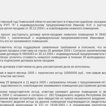
ственный суд Гомельской области рассмотрел в открытом судебном заседан
ку РУП "А" к индивидуальному предпринимателю Иванову И.И. о расто
ора купли-продажи от 30.12.2004 г. и освобождении нежилого помещения.
 просит расторгнуть договор купли-продажи нежилого помещения N 0845
.2004 г., заключенный с индивидуальным предпринимателем Ивановым 
ить его из занимаемого помещения.
тавитель истца поддержали заявленные требования и пояснили, что н
ение продано ответчику на торгах 28 декабря 2004 г. Согласно заключенном
нами договору N 0845063 от 30.12.2004 г. индивидуальный предприниматель
 обязан уплатить стоимость нежилого помещения в течение 30 календарных
та подписания договора купли-продажи.
ия договора ответчиком на день рассмотрения дела не исполнены.
чик в марте месяце 2005 г. перечислил истцу 10000000 руб., тем самым в
тельства частично.
чику 25 февраля и 11 марта 2005 г. направлены письма с предложением об
 задолженности, освобождении занимаемого помещения расторжении догово
ению представителя истца, ответчик занимает данное помещение (с ф
 2004 г.) незаконно и согласно ст. 282 Гражданского кодекса Республика Б
венник вправе истребовать свое имущество из чужого незаконного владения
ственного ведения истца на данное помещение подтверждается свидетельс
арственной регистрации N 137 от 19.09.2003 г. и техническим паспортом