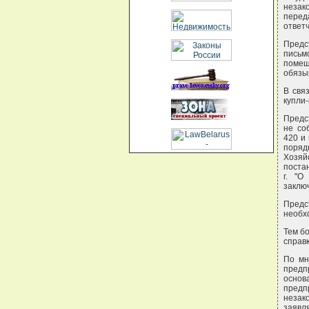
незак
перед
ответч
Предс
письм
помеще
обязы
В свя
купли
Предс
не со
420 и 
поряд
Хозяй
поста
г. "О
заклю
Предс
необх
Тем бо
справк
По мн
предп
основ
предп
незак
заявл