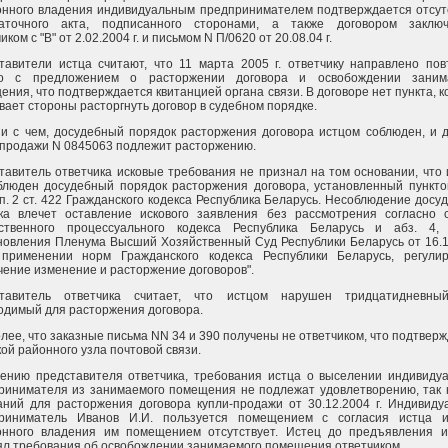
онного владения индивидуальным предпринимателем подтверждается отсут
аточного акта, подписанного сторонами, а также договором заклю
иком с "В" от 2.02.2004 г. и письмом N П/0620 от 20.08.04 г.
тавители истца считают, что 11 марта 2005 г. ответчику направлено пов
о с предложением о расторжении договора и освобождении заним
ния, что подтверждается квитанцией органа связи. В договоре нет пункта, 
вает стороны расторгнуть договор в судебном порядке.
зи с чем, досудебный порядок расторжения договора истцом соблюден, и 
-продажи N 0845063 подлежит расторжению.
тавитель ответчика исковые требования не признал на том основании, что
блюден досудебный порядок расторжения договора, установленный пунктом
п. 2 ст. 422 Гражданского кодекса Республика Беларусь. Несоблюдение досу
ка влечет оставление искового заявления без рассмотрения согласно с
ственного процессуального кодекса Республика Беларусь и абз. 4,
новления Пленума Высший Хозяйственный Суд Республики Беларусь от 16.1
 применении норм Гражданского кодекса Республики Беларусь, регули
чение изменение и расторжение договоров".
тавитель ответчика считает, что истцом нарушен тридцатидневны
одимый для расторжения договора.
лее, что заказные письма NN 34 и 390 получены не ответчиком, что подтвер
ой районного узла почтовой связи.
ению представителя ответчика, требования истца о выселении индивидуа
ринимателя из занимаемого помещения не подлежат удовлетворению, так к
аний для расторжения договора купли-продажи от 30.12.2004 г. Индивиду
риниматель Иванов И.И. пользуется помещением с согласия истца 
онного владения им помещением отсутствует. Истец до предъявления и
ял требования об освобождении занимаемого помещения ответчиком.