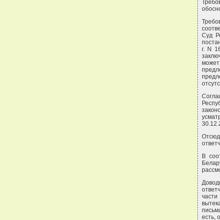
Требо
обосн
Требо
соотве
Суд Р
поста
г. N 
заклю
может
предл
предл
отсутс
Согла
Респу
законо
усмат
30.12.
Отсюд
ответч
В соо
Белар
рассм
Довод
ответ
части
вытек
письма
есть,