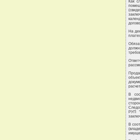
Как с
поме
(свид
заклю
кален
догово
На де
платеж
Обяза
должн
требо
Ответ
рассм
Продав
объек
докум
расчет
В соо
недви
сторон
Следо
РУП "
заклю
В соот
(влад
имуще