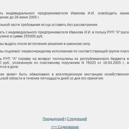
ть индивидуального предпринимателя Иванова И.И. освободить зани
ение до 28 июня 2005 г.
альной части требования истца оставить без рассмотрения.
ать с индивидуального предпринимателя Иванова И.И. в пользу РУП "А" рас
шлине в сумме 255000 руб.
зы выдать после вступления решения в законную силу.
зы подлежат первоочередному исполнению по соответствующей группе плат
ь РУП "А" справку на возврат госпошлины из республиканского бюджета в
0 руб., уплаченную по платежному поручению N 76020 от 16.04.2005 г., 
тся в деле.
ие может быть обжаловано в апелляционную инстанцию хозяйственног
ской области в течение пятнадцати дней со дня его принятия.
Предыдущий
|
Следующий
<<< Содержание