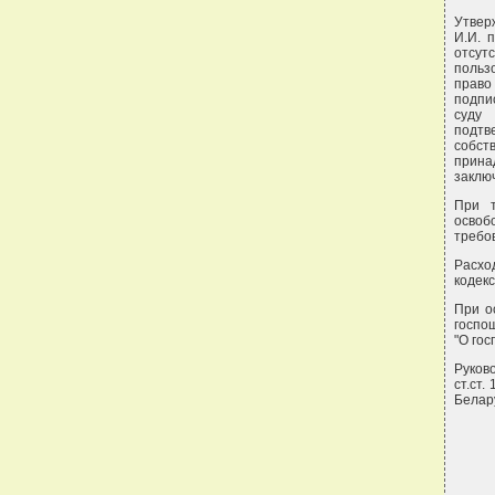
Утвер
И.И. 
отсут
польз
право
подпи
суду
подт
собст
прина
заключ
При т
освоб
требо
Расхо
кодекс
При о
госпош
"О гос
Руково
ст.ст.
Белару