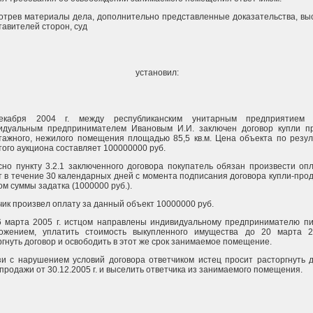
отрев материалы дела, дополнительно представленные доказательства, вы
тавителей сторон, суд
установил:
екабря 2004 г. между республиканским унитарным предприятием
идуальным предпринимателем Ивановым И.И. заключен договор купли п
тажного, нежилого помещения площадью 85,5 кв.м. Цена объекта по резул
того аукциона составляет 100000000 руб.
сно пункту 3.2.1 заключенного договора покупатель обязан произвести оп
т в течение 30 календарных дней с момента подписания договора купли-про
м суммы задатка (1000000 руб.).
чик произвел оплату за данный объект 10000000 руб.
6 марта 2005 г. истцом направлены индивидуальному предпринимателю пи
ожением, уплатить стоимость выкупленного имущества до 20 марта 20
ргнуть договор и освободить в этот же срок занимаемое помещение.
зи с нарушением условий договора ответчиком истец просит расторгнуть 
продажи от 30.12.2005 г. и выселить ответчика из занимаемого помещения.