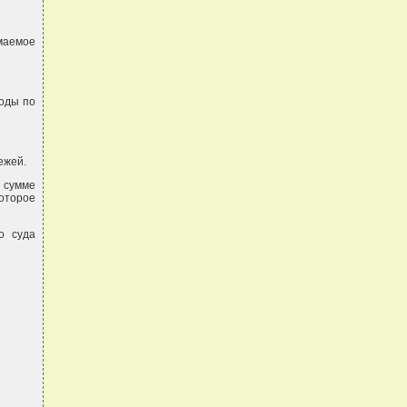
маемое
ходы по
ежей.
 сумме
которое
о суда