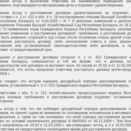
вания истца о выселении ответчика из занимаемого помещения за
ованно, подтверждаются материалами дела и подлежат удовлетворению.
вания истца о расторжении договора удовлетворению не подлежат,
тствии с п. 2 ст. 422 и абз. 4 п. 16 постановления пленума Высший Хозяйс
еспублика Беларусь от 6.04.2005 г. N 7 О внесении изменений и дополн
новление Пленума Высший Хозяйственный Суд Республики Беларусь от 16.1
16 "О применении норм Гражданского Кодекса Республика Беларусь, регул
чение изменение и расторжение договоров", требование о расторжении до
 быть заявлено стороной в суд только после получения отказа другой сто
ожение расторгнуть договор, либо неполучения ответа в срок, указа
ожении или установленный законодательством либо договором, а п
твии - в тридцатидневный срок.
шение о расторжении договора согласно п. 1 ст. 422 Гражданского к
блики Беларусь, совершается в той же форме, что и договор, е
дательства или договора не вытекает иное. Из писем от 25.02 и от 11.03.200
ривается, что истец предлагал ответчику расторгнуть договор купли-про
2004 г.
а следует, что истцом нарушен досудебный порядок урегулирования с
иком, установленный п. 2 ст. 422 Гражданского кодекса Республики Беларусь.
тветствии с абз. 5 ст. 151 Хозяйственного процессуального кодекса Рес
усь исковые требования о расторжении договора подлежат оставлен
отрения.
ы истца о том, что им соблюден досудебный порядок урегулирования с
чиком, не принят судом во внимание по основаниям, изложенным в мотивир
 решения, а также на том основании, что иной порядок расторжения дого
ает из условий заключенного договора N 0845063 от 30.12.2004 г. Тем бол
 направлены не 25.02 и 11.03.2005 г. как утверждает истец, а 2 и 16.03.2005
 ответчику не предоставлено необходимое время для расторжения договора.