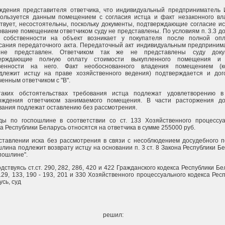
ждения представителя ответчика, что индивидуальный предприниматель 
пользуется данным помещением с согласия истца и факт незаконного вл
ствует, несостоятельны, поскольку документы, подтверждающие согласие и
ование помещением ответчиком суду не представлены. По условиям п. 3.3 д
 собственности на объект возникает у покупателя после полной оп
сания передаточного акта. Передаточный акт индивидуальным предприним
 не представлен. Ответчиком так же не представлены суду доку
верждающие полную оплату стоимости выкупленного помещения и
венности на него. Факт необоснованного владения помещением (к
длежит истцу на праве хозяйственного ведения) подтверждается и дог
енным ответчиком с "В".
аких обстоятельствах требования истца подлежат удовлетворению в
ождения ответчиком занимаемого помещения. В части расторжения до
вания подлежат оставлению без рассмотрения.
ды по госпошлине в соответствии со ст. 133 Хозяйственного процессуа
а Республики Беларусь относятся на ответчика в сумме 255000 руб.
ставлении иска без рассмотрения в связи с несоблюдением досудебного п
лина подлежит возврату истцу на основании п. 3 ст. 8 Закона Республики Б
пошлине".
дствуясь ст.ст. 290, 282, 286, 420 и 422 Гражданского кодекса Республики Бе
 129, 133, 190 - 193, 201 и 330 Хозяйственного процессуального кодекса Рес
сь, суд
решил: