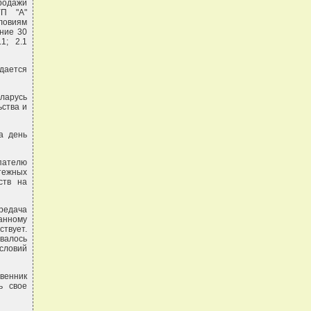
родажи
УП "А"
ловиям
ение 30
1; 2.1
ждается
ларусь
ства и
а день
упателю
тежных
ств на
редача
анному
ствует.
валось
словий
твенник
ь свое