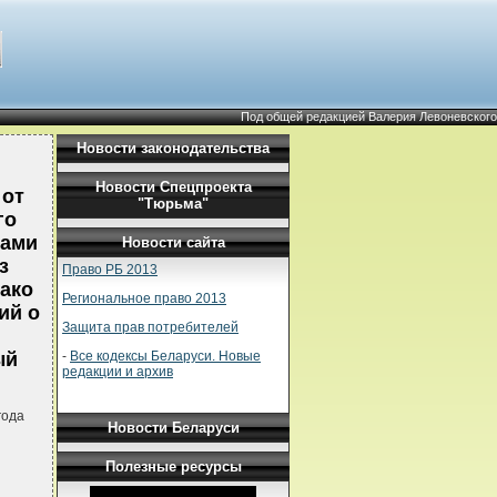
Под общей редакцией Валерия Левоневского
Новости законодательства
Новости Спецпроекта
 от
"Тюрьма"
го
лами
Новости сайта
з
Право РБ 2013
ако
Региональное право 2013
ий о
Защита прав потребителей
-
Все кодексы Беларуси. Новые
ый
редакции и архив
года
Новости Беларуси
Полезные ресурсы