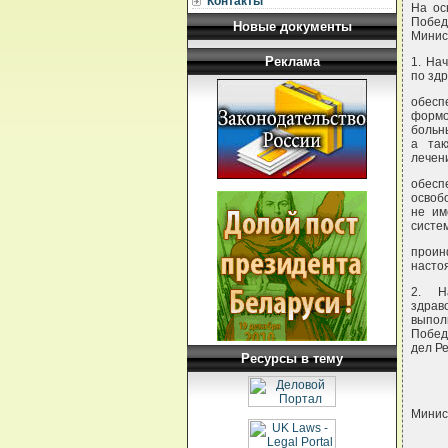
Контакты
На ос
Побед
Новые документы
Минис
Реклама
1. На
по зд
обесп
формо
больн
а так
лечен
обес
освоб
не им
систе
проин
настоя
2. Н
здрав
выполн
Побед
дел Ре
Ресурсы в тему
Минис