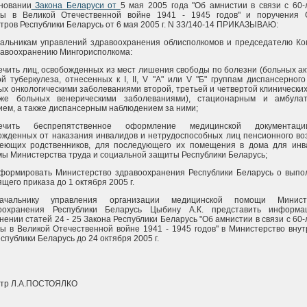
новании
Закона Беларуси от
5 мая 2005 года "Об амнистии в связи с 60
ы в Великой Отечественной войне 1941 - 1945 годов" и поручения 
тров Республики Беларусь от 6 мая 2005 г. N 33/140-14 ПРИКАЗЫВАЮ:
чальникам управлений здравоохранения облисполкомов и председателю Ко
равоохранению Мингорисполкома:
ечить лиц, освобожденных из мест лишения свободы по болезни (больных а
й туберкулеза, отнесенных к I, II, V "А" или V "Б" группам диспансерного
ых онкологическими заболеваниями второй, третьей и четвертой клинических
же больных венерическими заболеваниями), стационарным и амбула
ием, а также диспансерным наблюдением за ними;
печить беспрепятственное оформление медицинской документац
ожденных от наказания инвалидов и нетрудоспособных лиц пенсионного во
еющих родственников, для последующего их помещения в дома для инв
мы Министерства труда и социальной защиты Республики Беларусь;
формировать Министерство здравоохранения Республики Беларусь о выпо
щего приказа до 1 октября 2005 г.
ачальнику управления организации медицинской помощи Минист
оохранения Республики Беларусь Цыбину А.К. представить информ
ении статей 24 - 25 Закона Республики Беларусь "Об амнистии в связи с 60
ы в Великой Отечественной войне 1941 - 1945 годов" в Министерство вну
спублики Беларусь до 24 октября 2005 г.
тр Л.А.ПОСТОЯЛКО