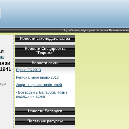
Под общей редакцией Валерия Левоневского
Новости законодательства
Новости Спецпроекта
ки
"Тюрьма"
на
вязи
Новости сайта
1941
Право РБ 2013
Региональное право 2013
года
Защита прав потребителей
-
Все кодексы Беларуси. Новые
редакции и архив
Новости Беларуси
Полезные ресурсы