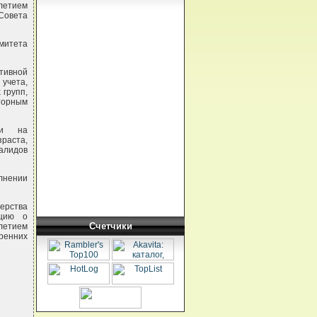
-летием
Совета
митета
ктивной
 учета,
 групп,
торным
ии на
зраста,
алидов
лнении
ерства
ацию о
Счетчики
-летием
тренних