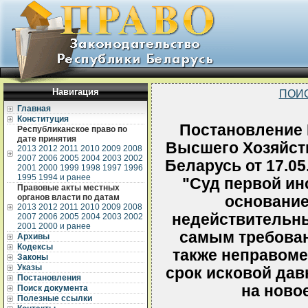
Навигация
ПОИ
Главная
Конституция
Постановление 
Республиканское право по
дате принятия
Высшего Хозяйст
2013
2012
2011
2010
2009
2008
2007
2006
2005
2004
2003
2002
Беларусь от 17.05
2001
2000
1999
1998
1997
1996
1995
1994 и ранее
"Суд первой ин
Правовые акты местных
органов власти по датам
основание
2013
2012
2011
2010
2009
2008
недействительны
2007
2006
2005
2004
2003
2002
2001
2000 и ранее
самым требован
Архивы
Кодексы
также неправом
Законы
Указы
срок исковой дав
Постановления
на ново
Поиск документа
Полезные ссылки