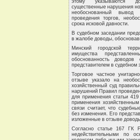
этому указываются до
существенные нарушения нор
необоснованный вывод 
проведения торгов, необо
срока исковой давности.
В судебном заседании пред
в жалобе доводы, обосновав 
Минский городской терр
имущества представле
обоснованность доводов 
представителем в судебном 
Торговое частное унитарн
отзыве указало на необос
хозяйственный суд правиль
нарушений Правил проведени
для применения статьи 419
применения хозяйственным 
связи считает, что судебн
без изменения. Его предста
изложенные в отзыве доводы
Согласно статье 167 ГК Р
недействительными по ос
кодексом либо иными закон