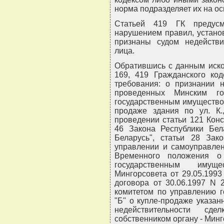
норма подразделяет их на о
Статьей 419 ГК предусм
нарушением правил, устано
признаны судом недействи
лица.
Обратившись с данным иском
169, 419 Гражданского код
требования: о признании н
проведенных Минским го
государственным имущество
продаже здания по ул. К
проведении статьи 121 Конс
46 Закона Республики Бел
Беларусь", статьи 28 Зак
управлении и самоуправлен
Временного положения о
государственным имущ
Мингорсовета от 29.05.199
договора от 30.06.1997 N 
комитетом по управлению 
"Б" о купле-продаже указан
недействительности сд
собственником органу - Минго