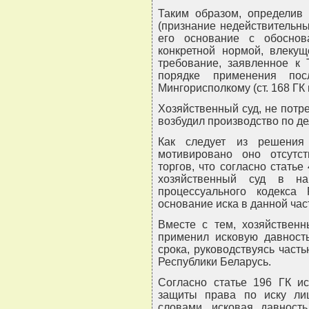
Таким образом, определив
(признание недействительны
его основание с обосно
конкретной нормой, влекущ
требование, заявленное к 
порядке применения посл
Мингорисполкому (ст. 168 ГК 
Хозяйственный суд, не потр
возбудил производство по де
Как следует из решения 
мотивировано оно отсутс
торгов, что согласно статье
хозяйственный суд в на
процессуального кодекса
основание иска в данной час
Вместе с тем, хозяйственн
применил исковую давность
срока, руководствуясь часть
Республики Беларусь.
Согласно статье 196 ГК ис
защиты права по иску ли
словами, исковая давност