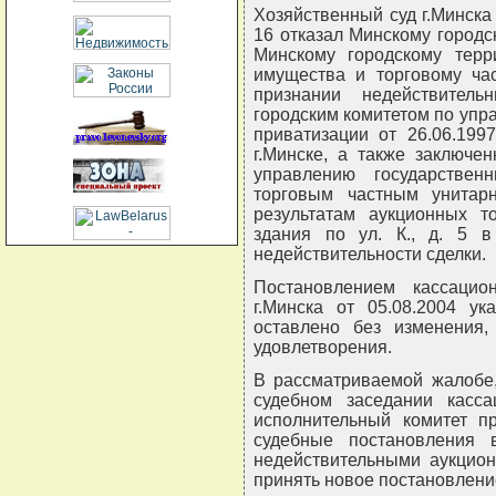
Хозяйственный суд г.Минска
16 отказал Минскому городс
Минскому городскому терр
имущества и торговому ча
признании недействител
городским комитетом по уп
приватизации от 26.06.199
г.Минске, а также заключе
управлению государстве
торговым частным унитар
результатам аукционных т
здания по ул. К., д. 5 в
недействительности сделки.
Постановлением кассацио
г.Минска от 05.08.2004 ук
оставлено без изменения,
удовлетворения.
В рассматриваемой жалобе,
судебном заседании касса
исполнительный комитет п
судебные постановления 
недействительными аукцион
принять новое постановлени