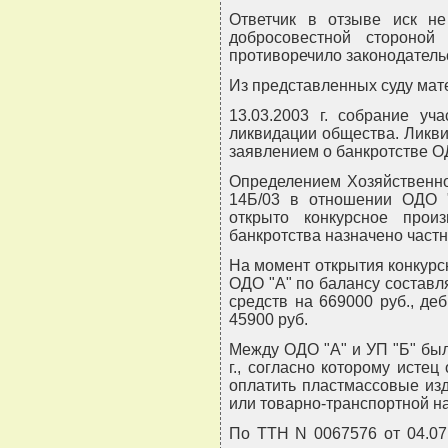
Ответчик в отзыве иск не
добросовестной стороной
противоречило законодательс
Из представленных суду мат
13.03.2003 г. собрание у
ликвидации общества. Ликви
заявлением о банкротстве ОДО
Определением Хозяйственного
14Б/03 в отношении ОДО "
открыто конкурсное прои
банкротства назначено частн
На момент открытия конкурс
ОДО "А" по балансу составл
средств на 669000 руб., де
45900 руб.
Между ОДО "А" и УП "Б" был 
г., согласно которому истец
оплатить пластмассовые из
или товарно-транспортной н
По ТТН N 0067576 от 04.07.