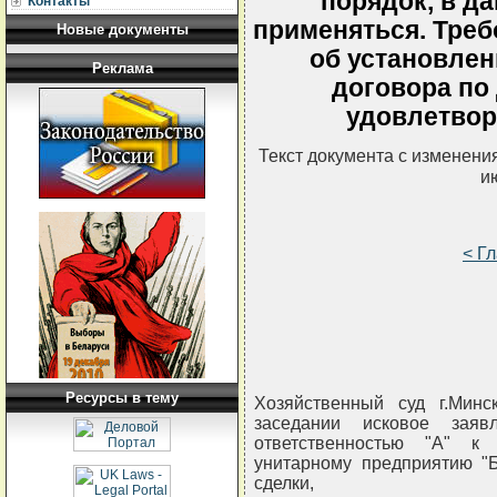
порядок, в д
Контакты
применяться. Треб
Новые документы
об установлен
Реклама
договора по
удовлетвор
Текст документа с изменени
и
< Г
Ресурсы в тему
Хозяйственный суд г.Минс
заседании исковое заяв
ответственностью "А" к 
унитарному предприятию "Б
сделки,