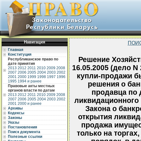
Навигация
ПОИ
Главная
Конституция
Решение Хозяйств
Республиканское право по
дате принятия
16.05.2005 (дело N
2013
2012
2011
2010
2009
2008
2007
2006
2005
2004
2003
2002
купли-продажи б
2001
2000
1999
1998
1997
1996
1995
1994 и ранее
решения о бан
Правовые акты местных
органов власти по датам
продавца по 
2013
2012
2011
2010
2009
2008
ликвидационного 
2007
2006
2005
2004
2003
2002
2001
2000 и ранее
Закона о банкр
Архивы
Кодексы
открытия ликвид
Законы
Указы
продажа имущес
Постановления
только на торгах
Поиск документа
Полезные ссылки