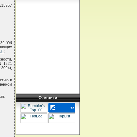
5/15957
139 "Об
пающих
ЕТ
:
ности,
N 1221
13094),
астию в
ленном
ия.
Счетчики