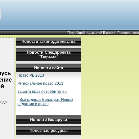
Под общей редакцией Валерия Левоневского
Новости законодательства
Новости Спецпроекта
"Тюрьма"
Новости сайта
русь
Право РБ 2013
ение
Региональное право 2013
ой
Защита прав потребителей
-
Все кодексы Беларуси. Новые
года
редакции и архив
Новости Беларуси
Полезные ресурсы