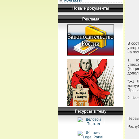
Контакты
Новые документы
Реклама
В соо
утвер
на го
1. По
утвер
(Наци
допол
"5-1.
конку
Прези
2. На
Ресурсы в тему
Первы
Респу