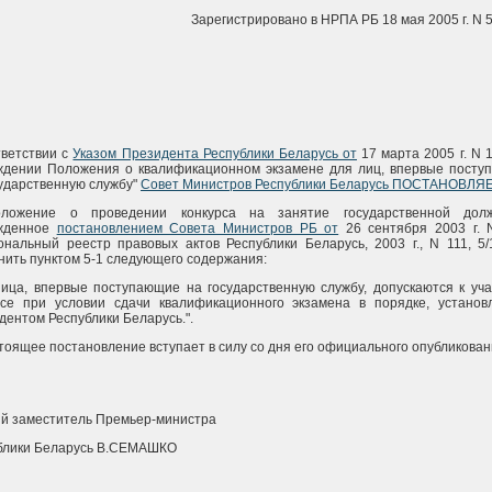
Зарегистрировано в НРПА РБ 18 мая 2005 г. N 
тветствии с
Указом Президента Республики Беларусь от
17 марта 2005 г. N 
ждении Положения о квалификационном экзамене для лиц, впервые посту
сударственную службу"
Совет Министров Республики Беларусь ПОСТАНОВЛЯ
ложение о проведении конкурса на занятие государственной долж
жденное
постановлением Совета Министров РБ от
26 сентября 2003 г. 
ональный реестр правовых актов Республики Беларусь, 2003 г., N 111, 5/
нить пунктом 5-1 следующего содержания:
 Лица, впервые поступающие на государственную службу, допускаются к уч
рсе при условии сдачи квалификационного экзамена в порядке, установ
дентом Республики Беларусь.".
стоящее постановление вступает в силу со дня его официального опубликован
й заместитель Премьер-министра
блики Беларусь В.СЕМАШКО