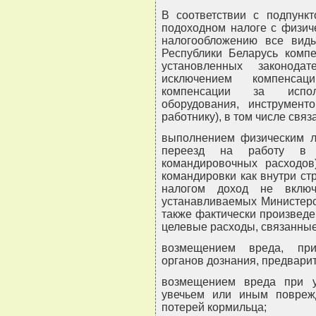
В соответствии с подпункт
подоходном налоге с физиче
налогообложению все виды
Республики Беларусь комп
установленных законода
исключением компенсац
компенсации за испол
оборудования, инструмент
работнику), в том числе связ
выполнением физическим л
переезд на работу в 
командировочных расходов
командировки как внутри ст
налогом доход не включ
устанавливаемых Министерс
также фактически произвед
целевые расходы, связанные
возмещением вреда, при
органов дознания, предварит
возмещением вреда при ут
увечьем или иным повреж
потерей кормильца;