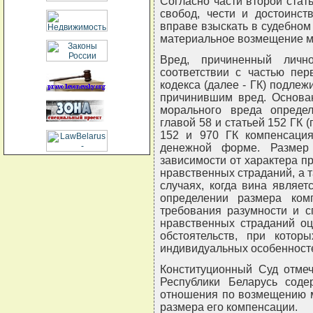
Согласно части второй стат
свобод, чести и достоинст
вправе взыскать в судебном
материальное возмещение м
Вред, причиненный личн
соответствии с частью пер
кодекса (далее - ГК) подле
причинившим вред. Основа
морального вреда опреде
главой 58 и статьей 152 ГК (
152 и 970 ГК компенсация
денежной форме. Размер
зависимости от характера 
нравственных страданий, а 
случаях, когда вина являе
определении размера ком
требования разумности и с
нравственных страданий оц
обстоятельств, при кото
индивидуальных особенност
Конституционный Суд отмеч
Республики Беларусь сод
отношения по возмещению м
размера его компенсации.