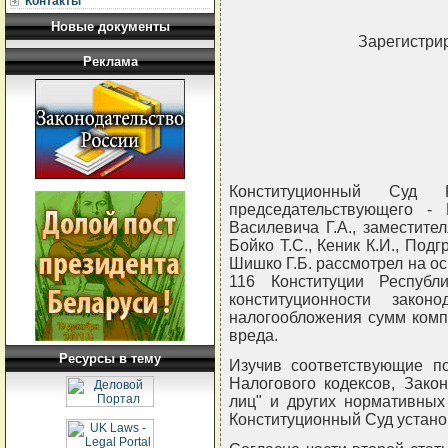
Контакты
Новые документы
Зарегистрир
Реклама
Конституционный Суд 
председательствующего - 
Василевича Г.А., заместите
Бойко Т.С., Кеник К.И., Подг
Шишко Г.Б. рассмотрел на ос
116 Конституции Респуб
конституционности закон
налогообложения сумм комп
вреда.
Ресурсы в тему
Изучив соответствующие по
Налогового кодексов, Зако
лиц" и других нормативных
Конституционный Суд устан