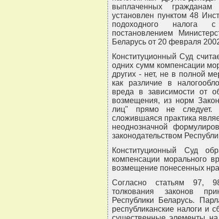
выплаченных гражданам
установлен пунктом 48 Инс
подоходного налога с
постановлением Министерс
Беларусь от 20 февраля 2002 
Конституционный Суд считае
одних сумм компенсации мор
других - нет, не в полной м
как различие в налогообл
вреда в зависимости от об
возмещения, из норм Закон
лиц" прямо не следует.
сложившаяся практика являе
неоднозначной формулиров
законодательством Республи
Конституционный Суд об
компенсации морального вр
возмещение понесенных нра
Согласно статьям 97, 9
толкования законов при
Республики Беларусь. Парл
республиканские налоги и с
существенные элементы нал