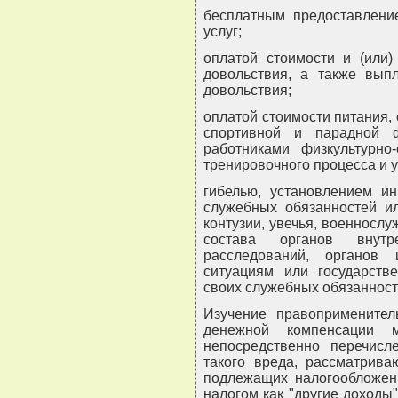
бесплатным предоставлен
услуг;
оплатой стоимости и (или)
довольствия, а также вып
довольствия;
оплатой стоимости питания,
спортивной и парадной 
работниками физкультурно
тренировочного процесса и 
гибелью, установлением ин
служебных обязанностей ил
контузии, увечья, военносл
состава органов внут
расследований, органов
ситуациям или государст
своих служебных обязанност
Изучение правоприменител
денежной компенсации м
непосредственно перечис
такого вреда, рассматрива
подлежащих налогообложен
налогом как "другие доходы