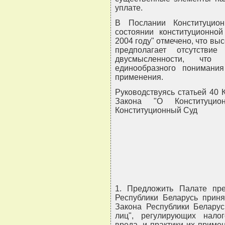
уплате.
В Послании Конституцио
состоянии конституционной
2004 году" отмечено, что вы
предполагает отсутст
двусмысленности, что
единообразного понимани
применения.
Руководствуясь статьей 40 Ко
Закона "О Конституцио
Конституционный Суд
1. Предложить Палате пре
Республики Беларусь прин
Закона Республики Беларус
лиц", регулирующих нало
вреда, и практики их приме