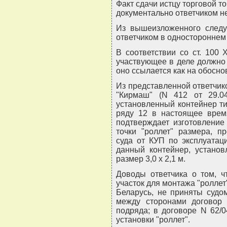
Факт сдачи истцу торговой то
документально ответчиком н
Из вышеизложенного следуе
ответчиком в одностороннем 
В соответствии со ст. 100
участвующее в деле должно 
оно ссылается как на обосно
Из представленной ответчик
"Кирмаш" (N 412 от 29.04.
установленный контейнер ти
ряду 12 в настоящее врем
подтверждает изготовление
точки "роллет" размера, п
суда от КУП по эксплуатац
данный контейнер, установ
размер 3,0 x 2,1 м.
Доводы ответчика о том, ч
участок для монтажа "роллет"
Беларусь, не приняты судо
между сторонами договор 
подряда; в договоре N 62/0
установки "роллет".