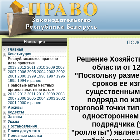
Навигация
ПОИ
Главная
Конституция
Решение Хозяйст
Республиканское право по
дате принятия
области от 12
2013
2012
2011
2010
2009
2008
2007
2006
2005
2004
2003
2002
"Поскольку разме
2001
2000
1999
1998
1997
1996
1995
1994 и ранее
сроков ее из
Правовые акты местных
органов власти по датам
существенным
2013
2012
2011
2010
2009
2008
подряда по из
2007
2006
2005
2004
2003
2002
2001
2000 и ранее
торговой точки тип
Архивы
Кодексы
одностороннем 
Законы
Указы
подрядчика 
Постановления
"роллеты") являет
Поиск документа
Полезные ссылки