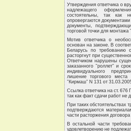
Утверждения ответчика о вру
надлежащего оформлени
состоятельны, так как 
опровергаются документами 
документы, подтверждающ
торговой точки для монтажа 
Мотив ответчика о необос
основан на законе. В соответ
Беларусь по требованию о
расторгнут при существенно
Ответчиком нарушены сущес
заказанного "роллет" и сро
индивидуального предпр
лишение торгового места 
"Кирмаш" N 131 от 31.03.2005 
Ссылка ответчика на ст. 676 
так как факт сдачи работ не 
При таких обстоятельствах 
подтверждаются материала
части расторжения договора
В остальной части требова
удовлетворению не подлежат