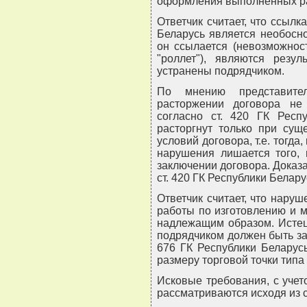
оформления выполненных ра
Ответчик считает, что ссылка
Беларусь является необосно
он ссылается (невозможнос
"роллет"), являются резу
устранены подрядчиком.
По мнению представите
расторжении договора не 
согласно ст. 420 ГК Респ
расторгнут только при сущ
условий договора, т.е. тогда,
нарушения лишается того, 
заключении договора. Доказа
ст. 420 ГК Республики Белару
Ответчик считает, что нару
работы по изготовлению и 
надлежащим образом. Исте
подрядчиком должен быть зая
676 ГК Республики Беларус
размеру торговой точки типа
Исковые требования, с учет
рассматриваются исходя из 