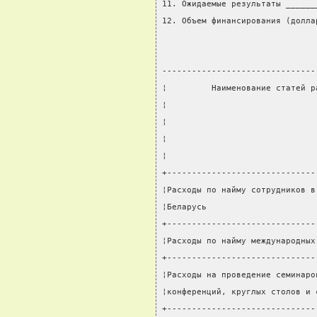
11. Ожидаемые результаты ______
12. Объем финансирования (долла
-------------------------------
¦         Наименование статей р
¦                              
¦                              
¦                              
¦                              
+------------------------------
¦Расходы по найму сотрудников в
¦Беларусь                      
+------------------------------
¦Расходы по найму международных
+------------------------------
¦Расходы на проведение семинаро
¦конференций, круглых столов и 
+------------------------------