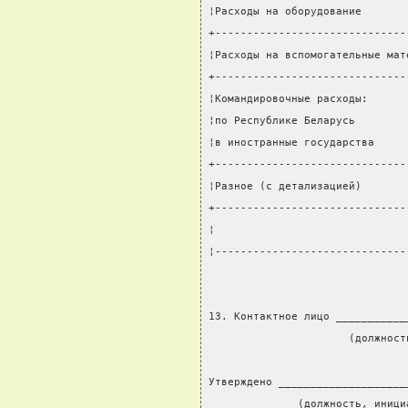
¦Расходы на оборудование       
+------------------------------
¦Расходы на вспомогательные мат
+------------------------------
¦Командировочные расходы:      
¦по Республике Беларусь        
¦в иностранные государства     
+------------------------------
¦Разное (с детализацией)       
+------------------------------
¦                              
¦------------------------------
13. Контактное лицо ___________
                      (должност
                               
Утверждено ____________________
              (должность, иници