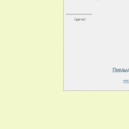
                               
_____________
    (дата)
Преды
<<