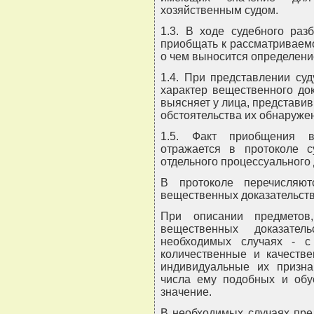
хозяйственным судом.
1.3. В ходе судебного раз
приобщать к рассматриваем
о чем выносится определени
1.4. При представлении су
характер вещественного док
выясняет у лица, представив
обстоятельства их обнаруже
1.5. Факт приобщения в
отражается в протоколе с
отдельного процессуального 
В протоколе перечисляю
вещественных доказательств
При описании предметов
вещественных доказател
необходимых случаях - с 
количественные и качестве
индивидуальные их призна
числа ему подобных и обу
значение.
В необходимых случаях пре