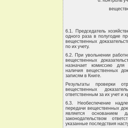
6. Контроль у
веществ
6.1. Председатель хозяйств
одного раза в полугодие п
вещественных доказательст
по их учету.
6.2. При увольнении работн
вещественных доказательст
назначает комиссию для 
наличия вещественных док
записям в Книге.
Результаты проверки от
вещественных доказател
ответственным за их учет и 
6.3. Необеспечение надл
передачи вещественных дока
является основанием д
законодательством ответ
указанные последствия наст