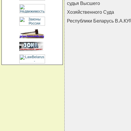
судья Высшего
Хозяйственного Суда
Республики Беларусь В.А.К
                               
                               
                               
                               
                               
                               