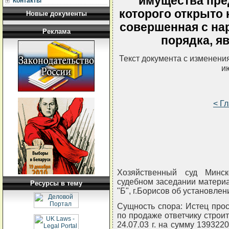
имущества пре
Контакты
которого открыто 
Новые документы
совершенная с на
Реклама
порядка, я
Текст документа с изменени
и
< Г
Хозяйственный суд Минс
судебном заседании материа
Ресурсы в тему
"Б", г.Борисов об установле
Сущность спора: Истец прос
по продаже ответчику строи
24.07.03 г. на сумму 1393220