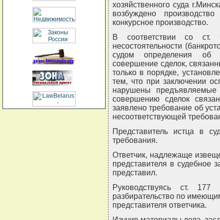
хозяйственного суда г.Минск
возбуждено производств
конкурсное производство.
В соответствии со ст.
несостоятельности (банкрот
судом определения об о
совершение сделок, связанн
только в порядке, установл
тем, что при заключении о
нарушены предъявляемые 
совершению сделок связа
заявлено требование об уст
несоответствующей требован
Представитель истца в су
требования.
Ответчик, надлежаще извеще
представителя в судебное з
представил.
Руководствуясь ст. 17
разбирательство по имеющим
представителя ответчика.
Изучив материалы дела, засл