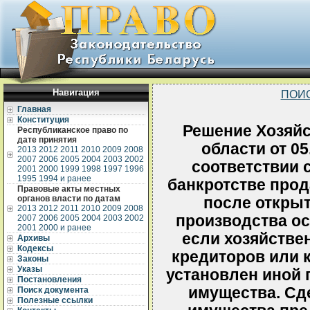
Навигация
ПОИ
Главная
Конституция
Решение Хозяйс
Республиканское право по
дате принятия
области от 05
2013
2012
2011
2010
2009
2008
2007
2006
2005
2004
2003
2002
соответствии 
2001
2000
1999
1998
1997
1996
1995
1994 и ранее
банкротстве про
Правовые акты местных
органов власти по датам
после откры
2013
2012
2011
2010
2009
2008
производства ос
2007
2006
2005
2004
2003
2002
2001
2000 и ранее
если хозяйстве
Архивы
Кодексы
кредиторов или 
Законы
Указы
установлен иной 
Постановления
имущества. Сд
Поиск документа
Полезные ссылки