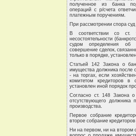
полученное из банка по
операций с р/счета ответч
платежным поручениям.
При рассмотрении спора суд
В соответствии со ст.
несостоятельности (банкрот
судом определения об о
совершение сделок, связанн
только в порядке, установле
Статьей 142 Закона о бан
имущества должника после 
- на торгах, если хозяйств
комитетом кредиторов в с
установлен иной порядок пр
Согласно ст. 148 Закона о
отсутствующего должника 
производства.
Первое собрание кредиторо
второе собрание кредиторов 
Ни на первом, ни на втором
вопрос о продаже имуществ