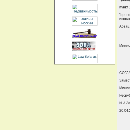
пункт
"пров
испол
Абзац
Минис
СОГЛ
Замес
Минис
Респу
И.И.З
20.04