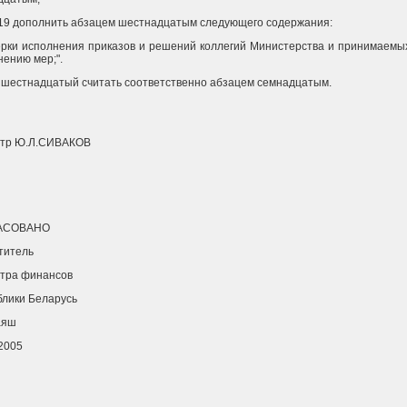
 19 дополнить абзацем шестнадцатым следующего содержания:
ерки исполнения приказов и решений коллегий Министерства и принимаемы
нению мер;".
 шестнадцатый считать соответственно абзацем семнадцатым.
тр Ю.Л.СИВАКОВ
АСОВАНО
титель
тра финансов
блики Беларусь
аяш
.2005