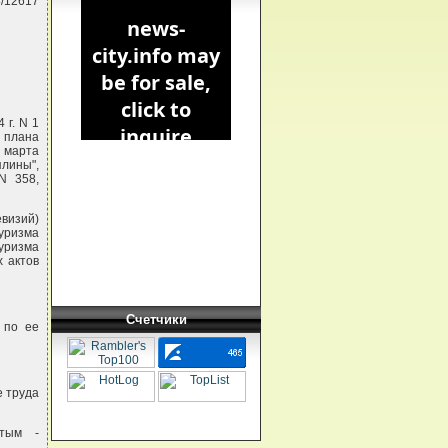
8/12617
 г. N 1
 плана
 марта
лины",
N 358,
визий)
уризма
уризма
х актов
Счетчики
 по ее
е труда
ртым -