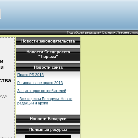
Под общей редакцией Валерия Левоневского
Новости законодательства
Новости Спецпроекта
"Тюрьма"
ии
 и
Новости сайта
Право РБ 2013
ства
Региональное право 2013
Защита прав потребителей
года
-
Все кодексы Беларуси. Новые
редакции и архив
Новости Беларуси
Полезные ресурсы