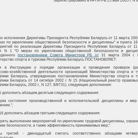
Зарегистрировано в НРПА РБ 25 мая 2005 г. N 
ях исполнения Директивы Президента Республики Беларусь от 11 марта 2004
рах по укреплению общественной безопасности и дисциплины" и пункта 16
риятий по реализации Директивы Президента Республики Беларусь от 11
г. N 1 "О мерах по укреплению общественной безопасности и дисцип
жденного
постановлением Совета Министров РБ от
31 марта 2004 г. 
терство спорта и туризма Республики Беларусь ПОСТАНОВЛЯЕТ:
и в Инструкцию о порядке организации и проведения проверок (ре
сово-хозяйственной деятельности организаций Министерства спорта и т
блики Беларусь, утвержденную постановлением Министерства спорта и т
блики Беларусь от 14 октября 2002 г. N 15 (Национальный реестр правовы
лики Беларусь, 2002 г., N 127, 8/8731), следующие дополнения:
 5 дополнить абзацем десятым следующего содержания:
ерка состояния производственной и исполнительской дисциплины и мер
ению.";
 16 дополнить абзацем третьим следующего содержания:
ерять выполнение мероприятий по укреплению трудовой дисциплины, охран
нике безопасности, а также эффективность принимаемых мер;".
ы третий - двенадцатый считать соответственно абзацами четве
дцатым;