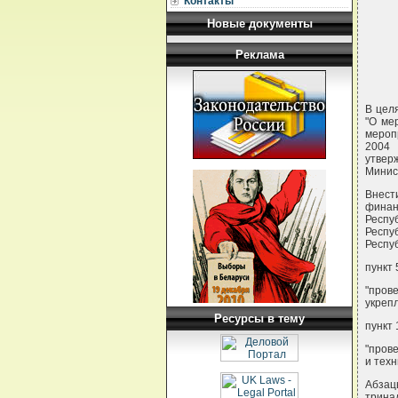
Контакты
Новые документы
Реклама
В цел
"О ме
мероп
2004 
утвер
Минис
Внест
финан
Респу
Респу
Респуб
пункт
"пров
укрепл
Ресурсы в тему
пункт
"пров
и тех
Абзац
трина