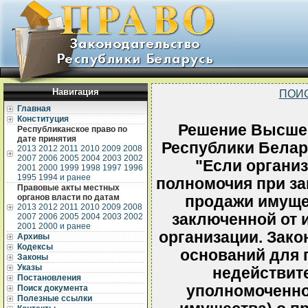
Навигация
ПОИ
Главная
Конституция
Решение Высшег
Республиканское право по
дате принятия
Республики Белару
2013
2012
2011
2010
2009
2008
2007
2006
2005
2004
2003
2002
"Если органи
2001
2000
1999
1998
1997
1996
1995
1994 и ранее
полномочия при за
Правовые акты местных
органов власти по датам
продажи имущес
2013
2012
2011
2010
2009
2008
заключенной от и
2007
2006
2005
2004
2003
2002
2001
2000 и ранее
организации. Зако
Архивы
Кодексы
оснований для 
Законы
Указы
недействит
Постановления
уполномоченно
Поиск документа
Полезные ссылки