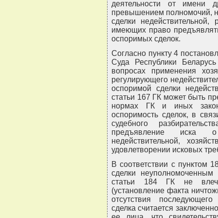
деятельности от имени 
превышением полномочий, н
сделки недействительной, 
имеющих право предъявлять
оспоримых сделок.
Согласно пункту 4 постано
Суда Республики Беларусь
вопросах применения хозя
регулирующего недействител
оспоримой сделки недейств
статьи 167 ГК может быть п
нормах ГК и иных закон
оспоримость сделок, в связ
судебного разбирательс
предъявление иска о
недействительной, хозяйс
удовлетворении исковых тре
В соответствии с пунктом 1
сделки неуполномоченным 
статьи 184 ГК не влече
(установление факта ничтож
отсутствия последующег
сделка считается заключенн
ее лица, что свидетельств