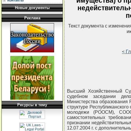
имущества) о п
Контакты
недействитель
Новые документы
п
Реклама
Текст документа с изменени
и
< Г
Высший Хозяйственный Суд
судебном заседании дел
Министерства образования 
Ресурсы в тему
структуре Республиканского
молодежи (РООСМ), СООО
самостоятельных требован
признании недействительны
12.07.2004 г. с дополнительн