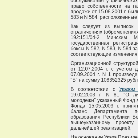
обслуживания у физических 
право собственности на га
продажи от 15.08.2001 г. бы
583 и N 584, расположенные 
Как следует из выписок 
ограничениях (обременениях)
192:151/04-2 Минским М
государственная регистра
боксы N 582, N 583, N 584 з
соответствующие изменения 
Организационной структуро
от 12.07.2004 г. с учетом
07.09.2004 г. N 1 произве
"Б" на сумму 108352325 рубл
В соответствии с
Указом
19.02.2003 г. N 81 "О л
молодежи" указанный Фонд 
Фонда 15.05.2003 г. прин
баланс Департамента 
образования Республики Бе
вышеуказанному проекту
дальнейшей реализацией.
На основании Указа Президен