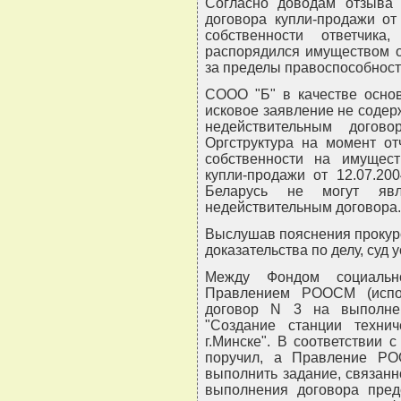
Согласно доводам отзыва 
договора купли-продажи от
собственности ответчик
распорядился имуществом о
за пределы правоспособност
СООО "Б" в качестве основ
исковое заявление не содер
недействительным догово
Оргструктура на момент о
собственности на имущес
купли-продажи от 12.07.20
Беларусь не могут явл
недействительным договора.
Выслушав пояснения прокуро
доказательства по делу, суд
Между Фондом социальн
Правлением РООСМ (испол
договор N 3 на выполне
"Создание станции техни
г.Минске". В соответствии 
поручил, а Правление РО
выполнить задание, связанн
выполнения договора пред