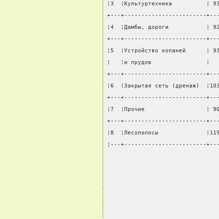
¦3  ¦Культуртехника          ¦ 9
+---+------------------------+--
¦4  ¦Дамбы, дороги           ¦ 9
+---+------------------------+--
¦5  ¦Устройство копаней      ¦ 9
¦   ¦и прудов                ¦  
+---+------------------------+--
¦6  ¦Закрытая сеть (дренаж)  ¦10
+---+------------------------+--
¦7  ¦Прочие                  ¦ 9
+---+------------------------+--
¦8  ¦Лесополосы              ¦11
¦---+------------------------+--