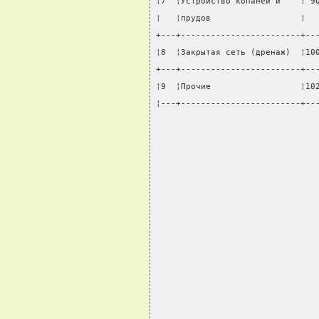
¦7  ¦Устройство копаней и    ¦ 9
¦   ¦прудов                  ¦  
+---+------------------------+--
¦8  ¦Закрытая сеть (дренаж)  ¦10
+---+------------------------+--
¦9  ¦Прочие                  ¦10
¦---+------------------------+--