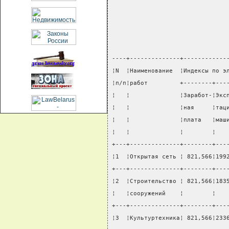
----+--------------+------------
¦N  ¦Наименование  ¦Индексы по э
¦п/п¦работ         +--------+---
¦   ¦              ¦Заработ-¦Экс
¦   ¦              ¦ная     ¦тац
¦   ¦              ¦плата   ¦маш
¦   ¦              ¦        ¦   
+---+--------------+--------+---
¦1  ¦Открытая сеть ¦ 821,566¦199
+---+--------------+--------+---
¦2  ¦Строительство ¦ 821,566¦183
¦   ¦сооружений    ¦        ¦   
+---+--------------+--------+---
¦3  ¦Культуртехника¦ 821,566¦233