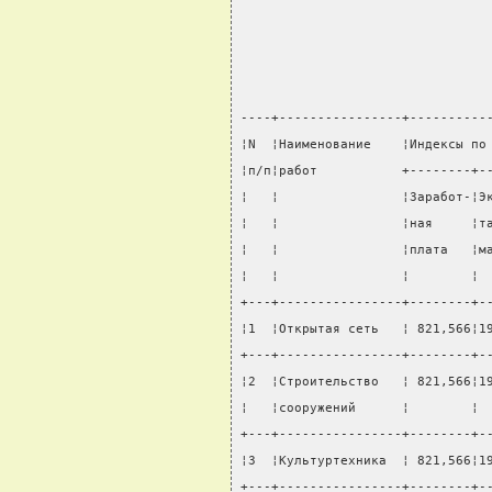
----+----------------+----------
¦N  ¦Наименование    ¦Индексы по
¦п/п¦работ           +--------+-
¦   ¦                ¦Заработ-¦Э
¦   ¦                ¦ная     ¦т
¦   ¦                ¦плата   ¦м
¦   ¦                ¦        ¦ 
+---+----------------+--------+-
¦1  ¦Открытая сеть   ¦ 821,566¦1
+---+----------------+--------+-
¦2  ¦Строительство   ¦ 821,566¦1
¦   ¦сооружений      ¦        ¦ 
+---+----------------+--------+-
¦3  ¦Культуртехника  ¦ 821,566¦1
+---+----------------+--------+-