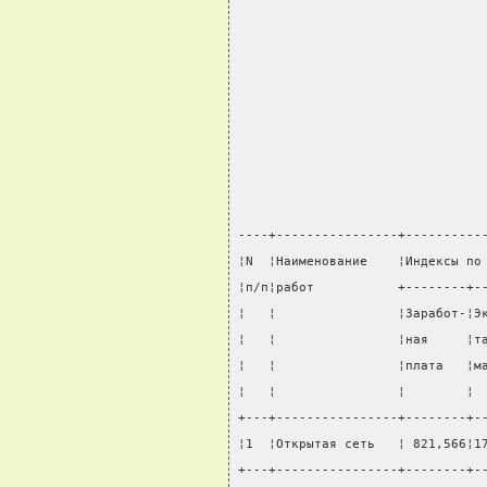
----+----------------+----------
¦N  ¦Наименование    ¦Индексы по
¦п/п¦работ           +--------+-
¦   ¦                ¦Заработ-¦Э
¦   ¦                ¦ная     ¦т
¦   ¦                ¦плата   ¦м
¦   ¦                ¦        ¦ 
+---+----------------+--------+-
¦1  ¦Открытая сеть   ¦ 821,566¦1
+---+----------------+--------+-