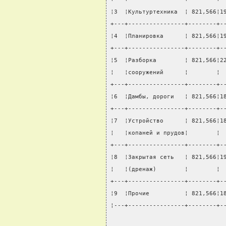
¦3  ¦Культуртехника  ¦ 821,566¦1
+---+----------------+--------+-
¦4  ¦Планировка      ¦ 821,566¦1
+---+----------------+--------+-
¦5  ¦Разборка        ¦ 821,566¦2
¦   ¦сооружений      ¦        ¦ 
+---+----------------+--------+-
¦6  ¦Дамбы, дороги   ¦ 821,566¦1
+---+----------------+--------+-
¦7  ¦Устройство      ¦ 821,566¦1
¦   ¦копаней и прудов¦        ¦ 
+---+----------------+--------+-
¦8  ¦Закрытая сеть   ¦ 821,566¦1
¦   ¦(дренаж)        ¦        ¦ 
+---+----------------+--------+-
¦9  ¦Прочие          ¦ 821,566¦1
¦---+----------------+--------+-