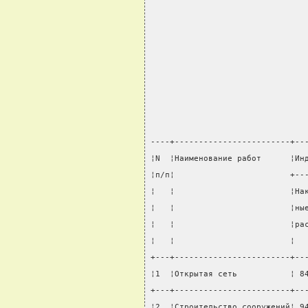
----+------------------------+--
¦N  ¦Наименование работ      ¦Ин
¦п/п¦                        +--
¦   ¦                        ¦На
¦   ¦                        ¦ны
¦   ¦                        ¦ра
¦   ¦                        ¦  
+---+------------------------+--
¦1  ¦Открытая сеть           ¦ 8
+---+------------------------+--
¦2  ¦Строительство сооружений¦ 9