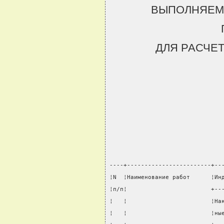
ВЫПОЛНЯЕМ
ДЛЯ РАСЧЕ
----+------------------------+--
¦N  ¦Наименование работ      ¦Ин
¦п/п¦                        +--
¦   ¦                        ¦На
¦   ¦                        ¦ны