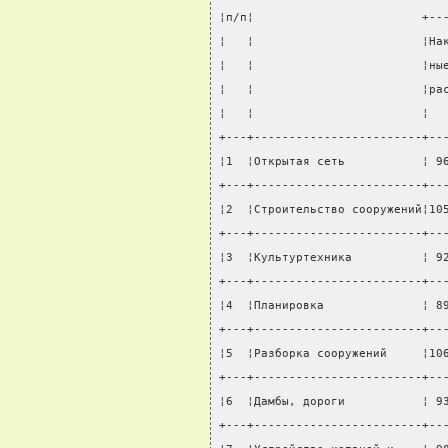
¦п/п¦                        +--
¦   ¦                        ¦На
¦   ¦                        ¦ны
¦   ¦                        ¦ра
¦   ¦                        ¦  
+---+------------------------+--
¦1  ¦Открытая сеть           ¦ 9
+---+------------------------+--
¦2  ¦Строительство сооружений¦10
+---+------------------------+--
¦3  ¦Культуртехника          ¦ 9
+---+------------------------+--
¦4  ¦Планировка              ¦ 8
+---+------------------------+--
¦5  ¦Разборка сооружений     ¦10
+---+------------------------+--
¦6  ¦Дамбы, дороги           ¦ 9
+---+------------------------+--