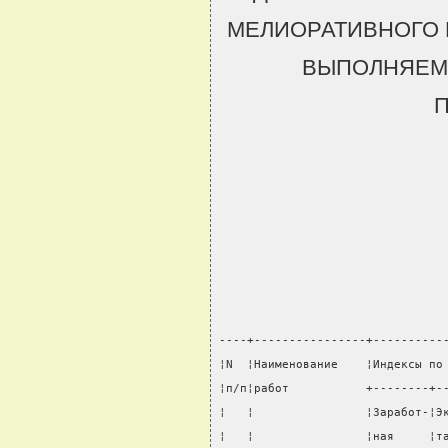
МЕЛИОРАТИВНОГО 
ВЫПОЛНЯЕМ
----+----------------+----------
¦N  ¦Наименование    ¦Индексы по
¦п/п¦работ           +--------+-
¦   ¦                ¦Заработ-¦Э
¦   ¦                ¦ная     ¦т