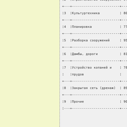
+---+------------------------+--
¦3  ¦Культуртехника          ¦ 8
+---+------------------------+--
¦4  ¦Планировка              ¦ 7
+---+------------------------+--
¦5  ¦Разборка сооружений     ¦ 9
+---+------------------------+--
¦6  ¦Дамбы, дороги           ¦ 8
+---+------------------------+--
¦7  ¦Устройство копаней и    ¦ 7
¦   ¦прудов                  ¦  
+---+------------------------+--
¦8  ¦Закрытая сеть (дренаж)  ¦ 8
+---+------------------------+--
¦9  ¦Прочие                  ¦ 9
¦---+------------------------+--