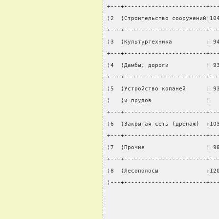
+---+------------------------+--
¦2  ¦Строительство сооружений¦10
+---+------------------------+--
¦3  ¦Культуртехника          ¦ 9
+---+------------------------+--
¦4  ¦Дамбы, дороги           ¦ 9
+---+------------------------+--
¦5  ¦Устройство копаней      ¦ 9
¦   ¦и прудов                ¦  
+---+------------------------+--
¦6  ¦Закрытая сеть (дренаж)  ¦10
+---+------------------------+--
¦7  ¦Прочие                  ¦ 9
+---+------------------------+--
¦8  ¦Лесополосы              ¦12
¦---+------------------------+--