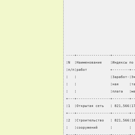
----+----------------+----------
¦N  ¦Наименование    ¦Индексы по
¦п/п¦работ           +--------+-
¦   ¦                ¦Заработ-¦Э
¦   ¦                ¦ная     ¦т
¦   ¦                ¦плата   ¦м
+---+----------------+--------+-
¦1  ¦Открытая сеть   ¦ 821,566¦1
+---+----------------+--------+-
¦2  ¦Строительство   ¦ 821,566¦1
¦   ¦сооружений      ¦        ¦ 
+---+----------------+--------+-