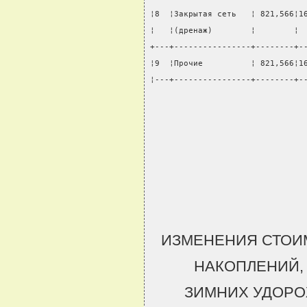
¦8  ¦Закрытая сеть   ¦ 821,566¦1
¦   ¦(дренаж)        ¦        ¦ 
+---+----------------+--------+-
¦9  ¦Прочие          ¦ 821,566¦1
¦---+----------------+--------+-
ИЗМЕНЕНИЯ СТОИ
НАКОПЛЕНИЙ,
ЗИМНИХ УДОРО