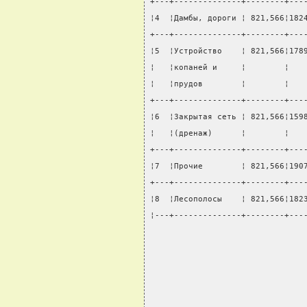
+---+--------------+--------+---
¦4  ¦Дамбы, дороги ¦ 821,566¦182
+---+--------------+--------+---
¦5  ¦Устройство    ¦ 821,566¦178
¦   ¦копаней и     ¦        ¦   
¦   ¦прудов        ¦        ¦   
+---+--------------+--------+---
¦6  ¦Закрытая сеть ¦ 821,566¦159
¦   ¦(дренаж)      ¦        ¦   
+---+--------------+--------+---
¦7  ¦Прочие        ¦ 821,566¦190
+---+--------------+--------+---
¦8  ¦Лесополосы    ¦ 821,566¦182
¦---+--------------+--------+---