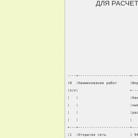
ДЛЯ РАСЧЕ
----+------------------------+--
¦N  ¦Наименование работ      ¦Ин
¦п/п¦                        +--
¦   ¦                        ¦На
¦   ¦                        ¦ны
¦   ¦                        ¦ра
¦   ¦                        ¦  
+---+------------------------+--
¦1  ¦Открытая сеть           ¦ 9