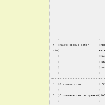
----+------------------------+--
¦N  ¦Наименование работ      ¦Ин
¦п/п¦                        +--
¦   ¦                        ¦На
¦   ¦                        ¦ны
¦   ¦                        ¦ра
¦   ¦                        ¦  
+---+------------------------+--
¦1  ¦Открытая сеть           ¦ 9
+---+------------------------+--
¦2  ¦Строительство сооружений¦10
+---+------------------------+--