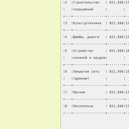
¦2  ¦Строительство   ¦ 821,566¦1
¦   ¦сооружений      ¦        ¦ 
+---+----------------+--------+-
¦3  ¦Культуртехника  ¦ 821,566¦1
+---+----------------+--------+-
¦4  ¦Дамбы, дороги   ¦ 821,566¦1
+---+----------------+--------+-
¦5  ¦Устройство      ¦ 821,566¦1
¦   ¦копаней и прудов¦        ¦ 
+---+----------------+--------+-
¦6  ¦Закрытая сеть   ¦ 821,566¦1
¦   ¦(дренаж)        ¦        ¦ 
+---+----------------+--------+-
¦7  ¦Прочие          ¦ 821,566¦1
+---+----------------+--------+-
¦8  ¦Лесополосы      ¦ 821,566¦1
¦---+----------------+--------+-