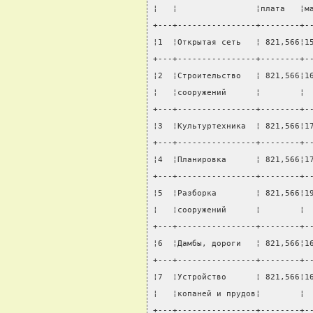
¦   ¦                ¦плата   ¦м
+---+----------------+--------+-
¦1  ¦Открытая сеть   ¦ 821,566¦1
+---+----------------+--------+-
¦2  ¦Строительство   ¦ 821,566¦1
¦   ¦сооружений      ¦        ¦ 
+---+----------------+--------+-
¦3  ¦Культуртехника  ¦ 821,566¦1
+---+----------------+--------+-
¦4  ¦Планировка      ¦ 821,566¦1
+---+----------------+--------+-
¦5  ¦Разборка        ¦ 821,566¦1
¦   ¦сооружений      ¦        ¦ 
+---+----------------+--------+-
¦6  ¦Дамбы, дороги   ¦ 821,566¦1
+---+----------------+--------+-
¦7  ¦Устройство      ¦ 821,566¦1
¦   ¦копаней и прудов¦        ¦ 
+---+----------------+--------+-