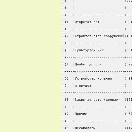
¦   ¦                        ¦ра
¦   ¦                        ¦  
+---+------------------------+--
¦1  ¦Открытая сеть           ¦ 9
+---+------------------------+--
¦2  ¦Строительство сооружений¦10
+---+------------------------+--
¦3  ¦Культуртехника          ¦ 9
+---+------------------------+--
¦4  ¦Дамбы, дороги           ¦ 9
+---+------------------------+--
¦5  ¦Устройство копаней      ¦ 9
¦   ¦и прудов                ¦  
+---+------------------------+--
¦6  ¦Закрытая сеть (дренаж)  ¦10
+---+------------------------+--
¦7  ¦Прочие                  ¦ 8
+---+------------------------+--
¦8  ¦Лесополосы              ¦11