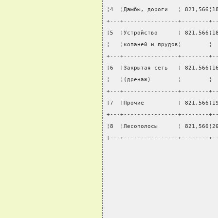
¦4  ¦Дамбы, дороги   ¦ 821,566¦1
+---+----------------+--------+-
¦5  ¦Устройство      ¦ 821,566¦1
¦   ¦копаней и прудов¦        ¦ 
+---+----------------+--------+-
¦6  ¦Закрытая сеть   ¦ 821,566¦1
¦   ¦(дренаж)        ¦        ¦ 
+---+----------------+--------+-
¦7  ¦Прочие          ¦ 821,566¦1
+---+----------------+--------+-
¦8  ¦Лесополосы      ¦ 821,566¦2
¦---+----------------+--------+-