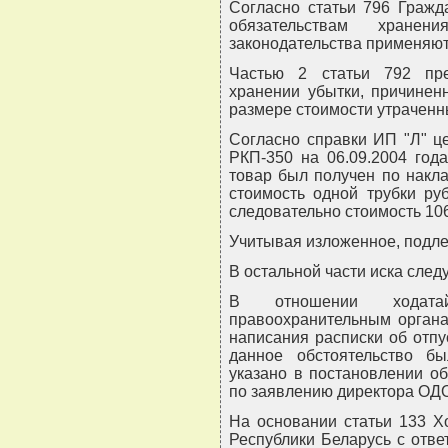
Согласно статьи 796 Гражд
обязательствам хране
законодательства применяют
Частью 2 статьи 792 пре
хранении убытки, причинен
размере стоимости утраченн
Согласно справки ИП "Л" ц
РКП-350 на 06.09.2004 год
товар был получен по накла
стоимость одной трубки ру
следовательно стоимость 106
Учитывая изложенное, подле
В остальной части иска следу
В отношении ходата
правоохранительным органа
написания расписки об отпус
данное обстоятельство б
указано в постановлении об
по заявлению директора ОДО 
На основании статьи 133 Х
Республики Беларусь с ответ