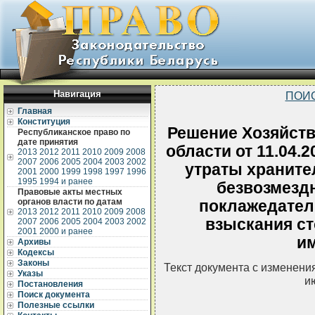
Навигация
ПОИ
Главная
Конституция
Решение Хозяйств
Республиканское право по
дате принятия
области от 11.04.2
2013
2012
2011
2010
2009
2008
2007
2006
2005
2004
2003
2002
утраты храните
2001
2000
1999
1998
1997
1996
1995
1994 и ранее
безвозмезд
Правовые акты местных
органов власти по датам
поклажедател
2013
2012
2011
2010
2009
2008
взыскания ст
2007
2006
2005
2004
2003
2002
2001
2000 и ранее
и
Архивы
Кодексы
Законы
Текст документа с изменени
Указы
и
Постановления
Поиск документа
Полезные ссылки