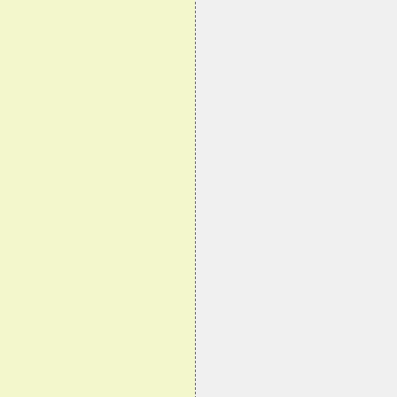
                               
                               
                               
                               
                               
                               
                               
                               
                               
                               