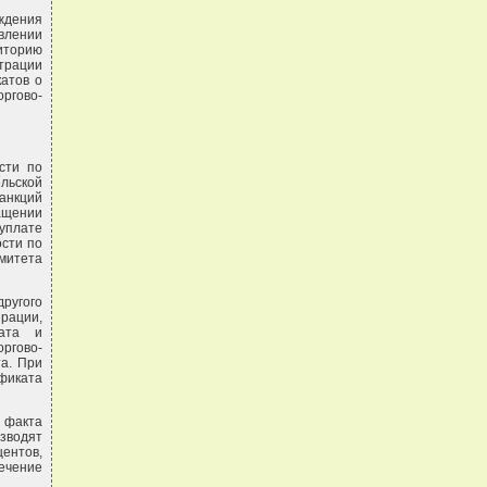
ждения
влении
иторию
страции
атов о
ргово-
сти по
льской
анкций
ащении
уплате
сти по
митета
другого
рации,
ката и
ргово-
а. При
ификата
 факта
зводят
ентов,
ечение