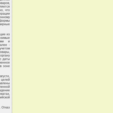
оваров,
ляется
о, что
ерации
енному
 формы
лирные
ящие из
возимые
ами и
алее -
учетом
овары,
органу
с даты
женное
в зоне
вгусте,
 целей
тавлены
ленной
ждение
икатах,
ийской
. Отказ