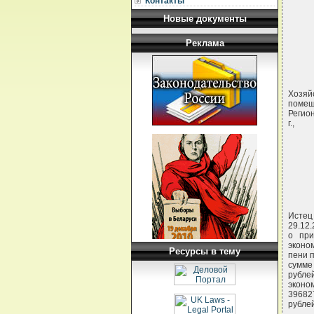
Контакты
Новые документы
Реклама
Хозяй
помещ
Регио
г.,
Истец
29.12.
о при
эконо
Ресурсы в тему
пени 
сумме
рубле
эконо
396827
рублей