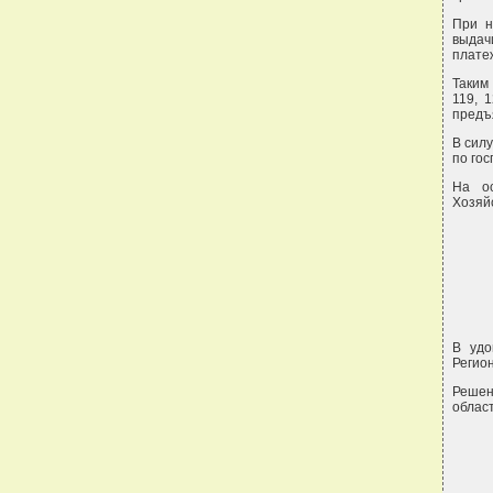
При н
выдач
платеж
Таким
119, 
предъ
В сил
по го
На ос
Хозяй
В удо
Регион
Решен
област