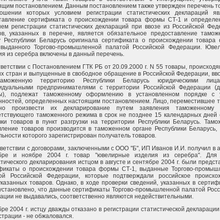
ящим постановлением. Данным постановлением также утвержден перечень т
ошении которых условием регистрации статистических деклараций яв
тавление сертификата о происхождении товара формы СТ-1 и определен
ием регистрации статистических деклараций при ввозе из Российской Фед
ов, указанных в перечне, является обязательное предоставление тамож
у Республики Беларусь оригинала сертификата о происхождении товара
 выданного Торгово-промышленной палатой Российской Федерации. Юве
ия из серебра включены в данный перечень.
тветствии с Постановлением ГТК РБ от 20.09.2000 г. N 55 товары, происход
их стран и выпущенные в свободное обращение в Российской Федерации, в
аможенную территорию Республики Беларусь юридическими лиц
идуальными предпринимателями с территории Российской Федерации (д
ы), подлежат таможенному оформлению в установленном порядке с 
нностей, определенных настоящим постановлением. Лицо, переместившее т
но произвести их декларирование путем заявления таможенному 
етствующего таможенного режима в срок не позднее 15 календарных дней 
вки товаров в пункт разгрузки на территории Республики Беларусь. Тамо
ление товаров производится в таможенном органе Республики Беларусь, 
льности которого зарегистрирован получатель товаров.
ветствии с договорами, заключенными с ООО "Б", ИП Иванов И.И. получил в а
бре и ноябре 2004 г. товар "ювелирные изделия из серебра". Для
стического декларирования истцом в августе и сентябре 2004 г. были предс
фикаты о происхождении товара формы СТ-1, выданные Торгово-промыш
ой Российской Федерации, которые подтверждали российское происхо
казанных товаров. Однако, в ходе проверки сведений, указанных в сертиф
установлено, что данные сертификаты Торгово-промышленной палатой Росс
ации не выдавались, соответственно являются недействительными.
ре 2004 г. истцу дважды отказано в регистрации статистической декларации
страции - не обжаловался.