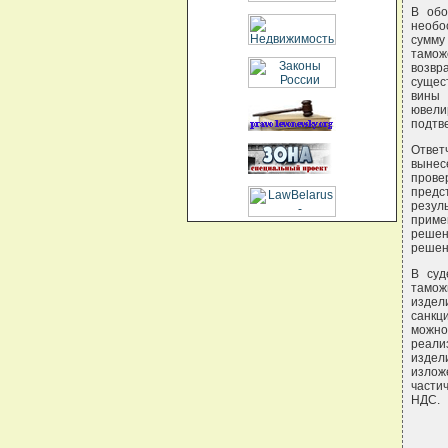
В обо
необо
сумму
тамож
возвр
сущес
вины 
ювел
подтв
Ответ
вынесе
прове
предс
резул
приме
решен
решени
В суд
таможн
издел
санкц
можно
реали
издел
излож
части
НДС.