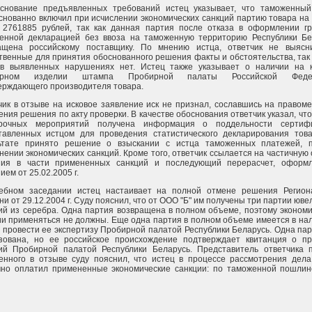
снование предъявленных требований истец указывает, что таможенный
снованно включил при исчислении экономических санкций партию товара н
 2761885 рублей, так как данная партия после отказа в оформлении гр
енной декларацией без ввоза на таможенную территорию Республики Бе
ащена российскому поставщику. По мнению истца, ответчик не выясн
твенные для принятия обоснованного решения факты и обстоятельства, так 
в выявленных нарушениях нет. Истец также указывает о наличии на 
ирном изделии штампа Пробирной палаты Российской Федер
ерждающего производителя товара.
чик в отзыве на исковое заявление иск не признал, сославшись на правом
ния решения по акту проверки. В качестве обоснования ответчик указал, что
рочных мероприятий получена информация о поддельности сертифи
тавленных истцом для проведения статистического декларирования това
ьтате принято решение о взыскании с истца таможенных платежей, 
нении экономических санкций. Кроме того, ответчик ссылается на частичную
ия в части примененных санкций и последующий перерасчет, оформ
ем от 25.02.2005 г.
ебном заседании истец настаивает на полной отмене решения Регион
и от 29.12.2004 г. Суду пояснил, что от ООО "Б" им получены три партии юв
ий из серебра. Одна партия возвращена в полном объеме, поэтому эконом
ии применяться не должны. Еще одна партия в полном объеме имеется в на
 провести ее экспертизу Пробирной палатой Республики Беларусь. Одна па
зована, но ее российское происхождение подтверждает квитанция о пр
ий Пробирной палатой Республики Беларусь. Представитель ответчика 
енного в отзыве суду пояснил, что истец в процессе рассмотрения дела
чно оплатил примененные экономические санкции: по таможенной пошлин