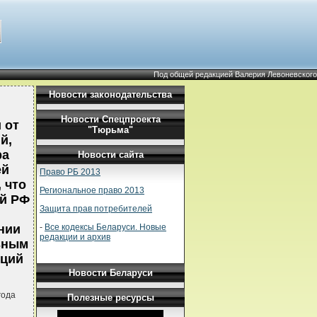
Под общей редакцией Валерия Левоневского
Новости законодательства
Новости Спецпроекта
 от
"Тюрьма"
й,
ра
Новости сайта
ей
Право РБ 2013
 что
Региональное право 2013
й РФ
Защита прав потребителей
-
Все кодексы Беларуси. Новые
нии
редакции и архив
ьным
кций
Новости Беларуси
года
Полезные ресурсы