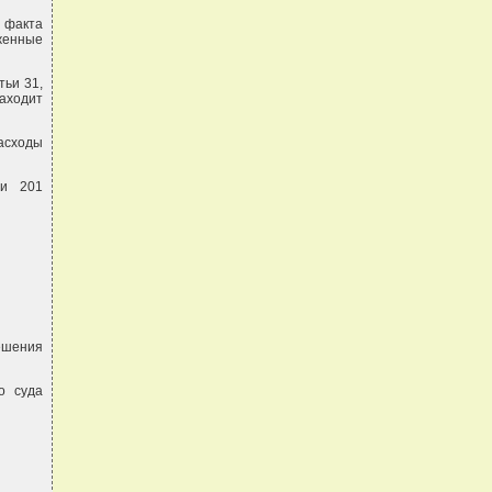
 факта
оженные
тьи 31,
находит
расходы
 и 201
ешения
о суда