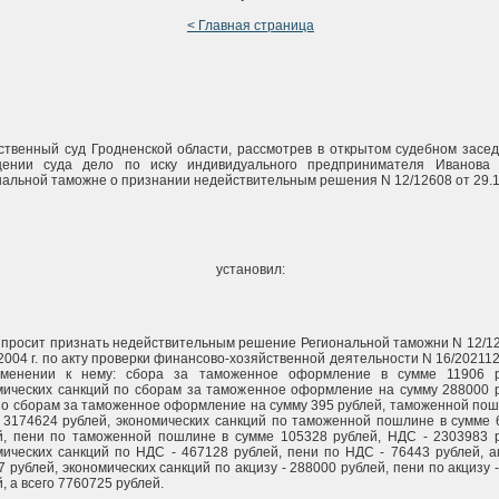
< Главная страница
ственный суд Гродненской области, рассмотрев в открытом судебном засе
ении суда дело по иску индивидуального предпринимателя Иванова 
нальной таможне о признании недействительным решения N 12/12608 от 29.
установил:
 просит признать недействительным решение Региональной таможни N 12/1
2004 г. по акту проверки финансово-хозяйственной деятельности N 16/20211
менении к нему: сбора за таможенное оформление в сумме 11906 р
мических санкций по сборам за таможенное оформление на сумму 288000 р
по сборам за таможенное оформление на сумму 395 рублей, таможенной по
 3174624 рублей, экономических санкций по таможенной пошлине в сумме 
й, пени по таможенной пошлине в сумме 105328 рублей, НДС - 2303983 р
мических санкций по НДС - 467128 рублей, пени по НДС - 76443 рублей, а
 рублей, экономических санкций по акцизу - 288000 рублей, пени по акцизу 
, а всего 7760725 рублей.