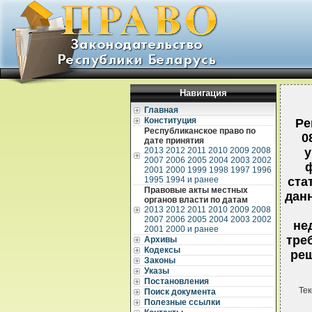
Навигация
Главная
Конституция
Ре
Республиканское право по
0
дате принятия
2013
2012
2011
2010
2009
2008
у
2007
2006
2005
2004
2003
2002
ф
2001
2000
1999
1998
1997
1996
1995
1994 и ранее
ста
Правовые акты местных
дан
органов власти по датам
2013
2012
2011
2010
2009
2008
2007
2006
2005
2004
2003
2002
не
2001
2000 и ранее
тре
Архивы
Кодексы
реш
Законы
Указы
Постановления
Тек
Поиск документа
Полезные ссылки