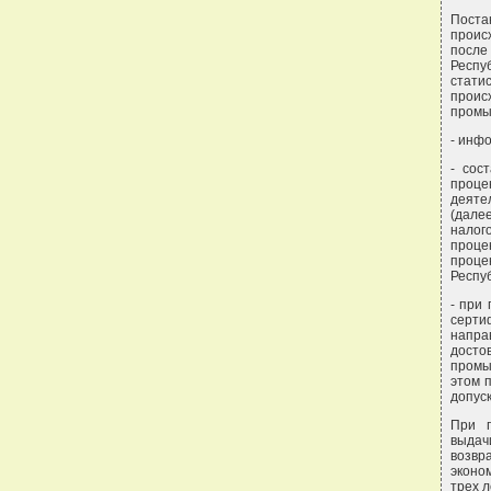
Поста
проис
после
Респу
стати
прои
промы
- инф
- сос
проце
деяте
(дале
налог
проце
проце
Респуб
- при
серти
напр
досто
промы
этом 
допус
При п
выдач
возвр
эконо
трех л