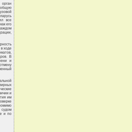
 орган
а общую
узовой
ларусь
ил все
как его
каждом
ации,
ерность
 в ходе
катов,
ров. В
пени и
 отмену
ленный
альной
елирных
ические
личии и
ртия им
оверке
помимо
 судом
е и по