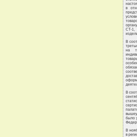
насто
в отн
предс
услов
товар
орган
СТ-1,
издел
В соо
треть
на т
индив
товар
особе
обяза
соотв
доста
оформ
деяте
В соот
сентя
стати
серти
палат
вышеу
было 
Федер
В нояб
в реги