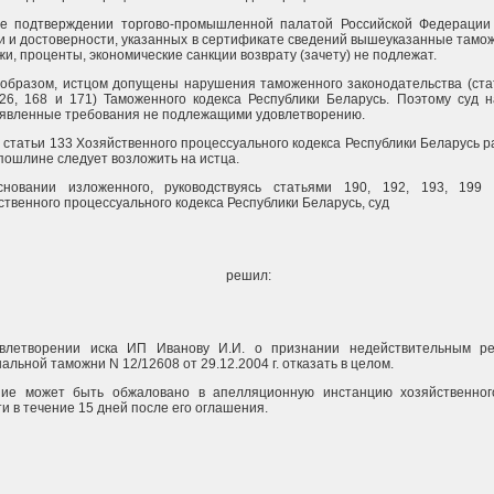
е подтверждении торгово-промышленной палатой Российской Федерации
и и достоверности, указанных в сертификате сведений вышеуказанные там
и, проценты, экономические санкции возврату (зачету) не подлежат.
 образом, истцом допущены нарушения таможенного законодательства (ста
126, 168 и 171) Таможенного кодекса Республики Беларусь. Поэтому суд 
явленные требования не подлежащими удовлетворению.
у статьи 133 Хозяйственного процессуального кодекса Республики Беларусь 
спошлине следует возложить на истца.
новании изложенного, руководствуясь статьями 190, 192, 193, 199
ственного процессуального кодекса Республики Беларусь, суд
решил:
влетворении иска ИП Иванову И.И. о признании недействительным р
альной таможни N 12/12608 от 29.12.2004 г. отказать в целом.
ие может быть обжаловано в апелляционную инстанцию хозяйственног
и в течение 15 дней после его оглашения.