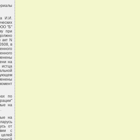
ериалы
а И.И.
ческих
ООО "Б"
му при
должно
 акт N
2608, в
енного
енного
менены
ени на
 истца
альной
дующем
менены
момент
рах по
рации"
мые на
.
мые на
ларусь
усь от
твии с
 целей
денной