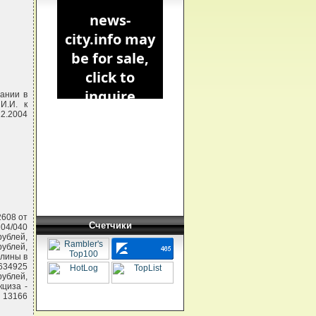
дании в
И.И. к
12.2004
2608 от
Счетчики
204/040
ублей,
ублей,
шлины в
634925
ублей,
кциза -
- 13166