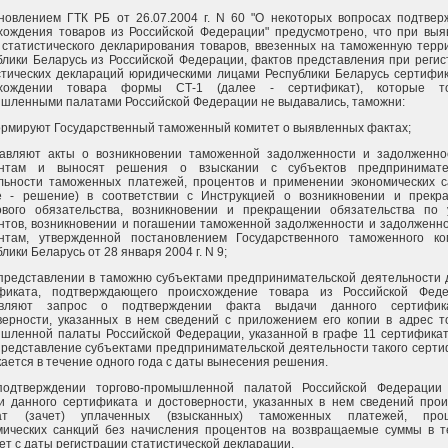
новлением ГТК РБ от 26.07.2004 г. N 60 "О некоторых вопросах подтвер
хождения товаров из Российской Федерации" предусмотрено, что при выя
 статистического декларирования товаров, ввезенных на таможенную терр
блики Беларусь из Российской Федерации, фактов представления при реги
стических деклараций юридическими лицами Республики Беларусь сертифик
схождении товара формы СТ-1 (далее - сертификат), которые то
шленными палатами Российской Федерации не выдавались, таможни:
ормируют Государственный таможенный комитет о выявленных фактах;
тавляют акты о возникновении таможенной задолженности и задолженно
нтам и выносят решения о взыскании с субъектов предпринимате
льности таможенных платежей, процентов и применении экономических с
е - решение) в соответствии с Инструкцией о возникновении и прекр
ового обязательства, возникновении и прекращении обязательства по 
нтов, возникновении и погашении таможенной задолженности и задолженно
нтам, утвержденной постановлением Государственного таможенного ко
лики Беларусь от 28 января 2004 г. N 9;
 представлении в таможню субъектами предпринимательской деятельности 
фиката, подтверждающего происхождение товара из Российской Феде
авляют запрос о подтверждении факта выдачи данного сертифи
верности, указанных в нем сведений с приложением его копии в адрес то
шленной палаты Российской Федерации, указанной в графе 11 сертификат
представление субъектами предпринимательской деятельности такого серт
кается в течение одного года с даты вынесения решения.
одтверждении торгово-промышленной палатой Российской Федерации
и данного сертификата и достоверности, указанных в нем сведений прои
ат (зачет) уплаченных (взысканных) таможенных платежей, проц
мических санкций без начисления процентов на возвращаемые суммы в т
ет с даты регистрации статистической декларации.