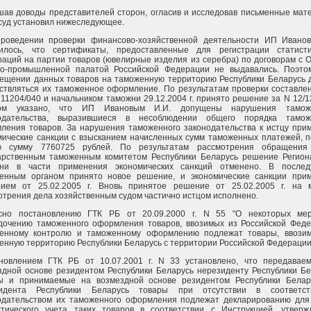
шав доводы представителей сторон, огласив и исследовав письменные мат
 суд установил нижеследующее.
роведении проверки финансово-хозяйственной деятельности ИП Иванов
илось, что сертификаты, предоставленные для регистрации статисти
раций на партии товаров (ювелирные изделия из серебра) по договорам с 
во-промышленной палатой Российской Федерации не выдавались. Поэто
ещении данных товаров на таможенную территорию Республики Беларусь 
ствляться их таможенное оформление. По результатам проверки составлен
211204/040 и начальником таможни 29.12.2004 г. принято решение за N 12/1
ром указано, что ИП Ивановым И.И. допущены нарушения тамож
одательства, выразившиеся в несоблюдении общего порядка тамож
ления товаров. За нарушения таможенного законодательства к истцу при
мические санкции с взысканием начисленных сумм таможенных платежей, п
 сумму 7760725 рублей. По результатам рассмотрения обращения
арственным таможенным комитетом Республики Беларусь решение Регион
ни в части применения экономических санкций отменено. В после
енным органом принято новое решение, и экономические санкции при
ием от 25.02.2005 г. Вновь принятое решение от 25.02.2005 г. на 
отрения дела хозяйственным судом частично истцом исполнено.
сно постановлению ГТК РБ от 20.09.2000 г. N 55 "О некоторых ме
дочению таможенного оформления товаров, ввозимых из Российской Феде
енному контролю и таможенному оформлению подлежат товары, ввози
енную территорию Республики Беларусь с территории Российской Федерации
новлением ГТК РБ от 10.07.2001 г. N 33 установлено, что передавае
здной основе резидентом Республики Беларусь нерезиденту Республики Бе
ы и принимаемые на возмездной основе резидентом Республики Белар
зидента Республики Беларусь товары при отсутствии в соответс
одательством их таможенного оформления подлежат декларированию для
стического учета таких товаров в соответствии с Инструкцией, утверж