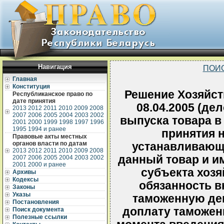
Навигация
ПОИ
Главная
Конституция
Решение Хозяйств
Республиканское право по
дате принятия
08.04.2005 (дел
2013
2012
2011
2010
2009
2008
2007
2006
2005
2004
2003
2002
выпуска товара в
2001
2000
1999
1998
1997
1996
1995
1994 и ранее
принятия н
Правовые акты местных
органов власти по датам
устанавливающе
2013
2012
2011
2010
2009
2008
данный товар и и
2007
2006
2005
2004
2003
2002
2001
2000 и ранее
субъекта хозя
Архивы
Кодексы
обязанность в
Законы
Указы
таможенную де
Постановления
доплату таможен
Поиск документа
Полезные ссылки