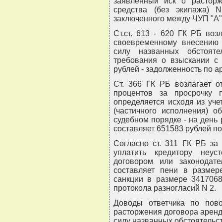
заявленный иск о расторж
средства (без экипажа) N 
заключенного между ЧУП "А" 
Ст.ст. 613 - 620 ГК РБ воз
своевременному внесению 
силу названных обстояте
требования о взыскании с
рублей - задолженность по а
Ст. 366 ГК РБ возлагает о
процентов за просрочку п
определяется исходя из уч
(частичного исполнения) о
судебном порядке - на день 
составляет 651583 рублей по
Согласно ст. 311 ГК РБ за
уплатить кредитору неус
договором или законодате
составляет пени в размере
санкции в размере 3417068
протокола разногласий N 2.
Доводы ответчика по пово
расторжения договора аренд
силу названных обстоятельс