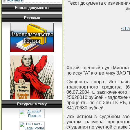
Контакты
Текст документа с изменени
Новые документы
и
Реклама
< Г
Хозяйственный суд г.Минска
по иску "А" к ответчику ЗАО "
Сущность спора: Иск зая
транспортного средства (
06.07.2004 г., заключенног
25628010 рублей - задолженн
проценты по ст. 366 ГК РБ,
Ресурсы в тему
34170680 рублей.
Иск истцом в судебном за
учетом размера проценто
слушания по учетной ставке