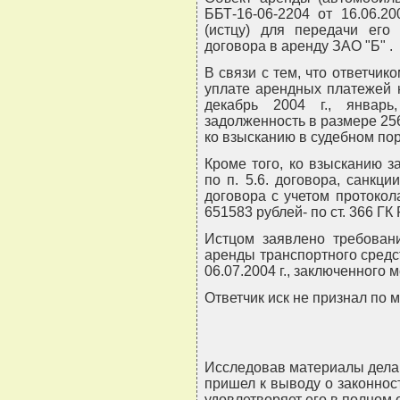
ББТ-16-06-2204 от 16.06.2
(истцу) для передачи его
договора в аренду ЗАО "Б" .
В связи с тем, что ответчик
уплате арендных платежей н
декабрь 2004 г., январ
задолженность в размере 25
ко взысканию в судебном по
Кроме того, ко взысканию 
по п. 5.6. договора, санкци
договора с учетом протокол
651583 рублей- по ст. 366 ГК 
Истцом заявлено требован
аренды транспортного средст
06.07.2004 г., заключенного 
Ответчик иск не признал по 
Исследовав материалы дела 
пришел к выводу о законнос
удовлетворяет его в полном