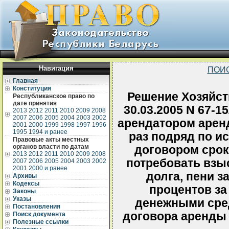
Навигация
ПОИ
Главная
Конституция
Решение Хозяйств
Республиканское право по
дате принятия
30.03.2005 N 67-1
2013
2012
2011
2010
2009
2008
2007
2006
2005
2004
2003
2002
арендатором арен
2001
2000
1999
1998
1997
1996
1995
1994 и ранее
раз подряд по и
Правовые акты местных
органов власти по датам
договором срок
2013
2012
2011
2010
2009
2008
потребовать взы
2007
2006
2005
2004
2003
2002
2001
2000 и ранее
долга, пени з
Архивы
Кодексы
процентов за
Законы
Указы
денежными сре
Постановления
договора аренды 
Поиск документа
Полезные ссылки