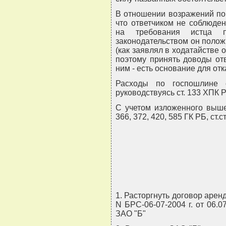
В отношении возражений по 
что ответчиком не соблюде
на требования истца п
законодательством он полож
(как заявлял в ходатайстве 
поэтому принять доводы отв
ним - есть основание для отк
Расходы по госпошлине с
руководствуясь ст. 133 ХПК 
С учетом изложенного выше и
366, 372, 420, 585 ГК РБ, ст.с
1. Расторгнуть договор арен
N БРС-06-07-2004 г. от 06.0
ЗАО "Б"