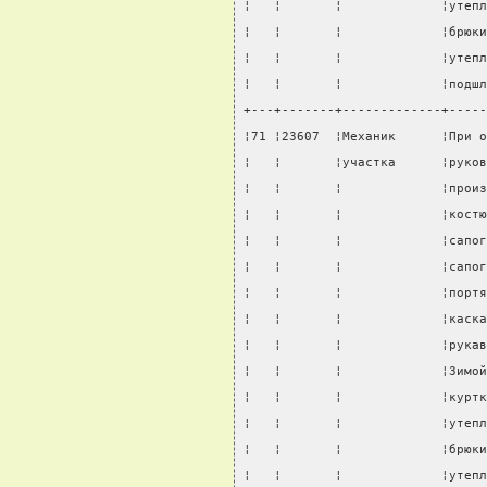
¦   ¦       ¦             ¦утепл
¦   ¦       ¦             ¦брюки
¦   ¦       ¦             ¦утепл
¦   ¦       ¦             ¦подшл
+---+-------+-------------+-----
¦71 ¦23607  ¦Механик      ¦При о
¦   ¦       ¦участка      ¦руков
¦   ¦       ¦             ¦произ
¦   ¦       ¦             ¦костю
¦   ¦       ¦             ¦сапог
¦   ¦       ¦             ¦сапог
¦   ¦       ¦             ¦портя
¦   ¦       ¦             ¦каска
¦   ¦       ¦             ¦рукав
¦   ¦       ¦             ¦Зимой
¦   ¦       ¦             ¦куртк
¦   ¦       ¦             ¦утепл
¦   ¦       ¦             ¦брюки
¦   ¦       ¦             ¦утепл