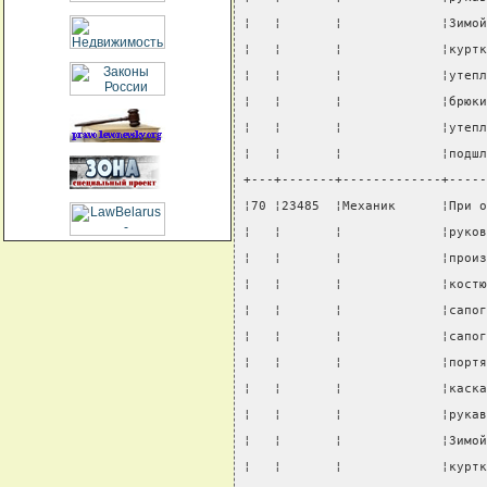
¦   ¦       ¦             ¦Зимой
¦   ¦       ¦             ¦куртк
¦   ¦       ¦             ¦утепл
¦   ¦       ¦             ¦брюки
¦   ¦       ¦             ¦утепл
¦   ¦       ¦             ¦подшл
+---+-------+-------------+-----
¦70 ¦23485  ¦Механик      ¦При о
¦   ¦       ¦             ¦руков
¦   ¦       ¦             ¦произ
¦   ¦       ¦             ¦костю
¦   ¦       ¦             ¦сапог
¦   ¦       ¦             ¦сапог
¦   ¦       ¦             ¦портя
¦   ¦       ¦             ¦каска
¦   ¦       ¦             ¦рукав
¦   ¦       ¦             ¦Зимой
¦   ¦       ¦             ¦куртк