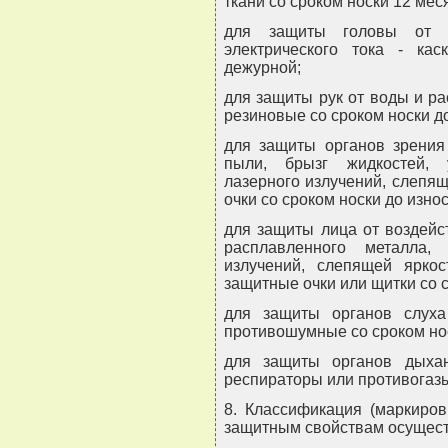
ткани со сроком носки 12 мес
для защиты головы от м
электрического тока - ка
дежурной;
для защиты рук от воды и ра
резиновые со сроком носки до
для защиты органов зрения 
пыли, брызг жидкостей, 
лазерного излучений, слепящ
очки со сроком носки до износ
для защиты лица от воздейс
расплавленного металла,
излучений, слепящей яркос
защитные очки или щитки со с
для защиты органов слух
противошумные со сроком нос
для защиты органов дыха
респираторы или противогазы
8. Классификация (маркиров
защитным свойствам осуществ