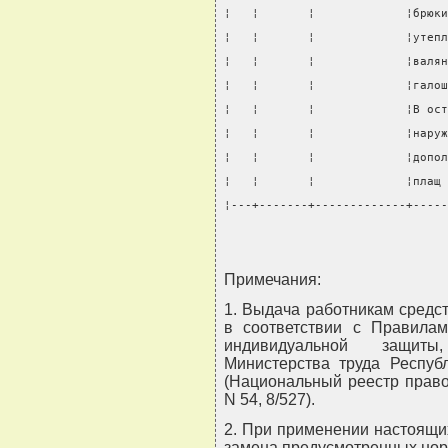
¦   ¦       ¦             ¦брюки
¦   ¦       ¦             ¦утепл
¦   ¦       ¦             ¦валян
¦   ¦       ¦             ¦галош
¦   ¦       ¦             ¦В ост
¦   ¦       ¦             ¦наруж
¦   ¦       ¦             ¦допол
¦   ¦       ¦             ¦плащ 
¦---+-------+-------------+-----
Примечания:
1. Выдача работникам средс
в соответствии с Правилам
индивидуальной защиты
Министерства труда Респуб
(Национальный реестр правов
N 54, 8/527).
2. При применении настоящи
замена предусмотренных но