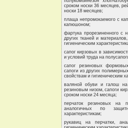
полукомбинезон хлопчатоб
сроком носки 36 месяцев, р
носки 18 месяцев;
плаща непромокаемого с ка
капюшоном;
фартука прорезиненного с н
других тканей и материалов
гигиеническим характеристик
сапог кирзовых в зависимост
и условий труда на полусапо
сапог резиновых формовы
сапоги из других полимерны
свойствам и гигиеническим х
валяной обуви и галош на
резиновым низом, сапоги ки
сроком носки 24 месяца;
перчаток резиновых на п
аналогичных по защит
характеристикам;
рукавиц на перчатки, ан
гигиеническим характеристик