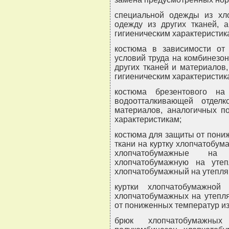
специальной одежды из хл
одежду из других тканей, 
гигиеническим характеристик
костюма в зависимости от 
условий труда на комбинезон
других тканей и материалов
гигиеническим характеристик
костюма брезентового на
водоотталкивающей отдел
материалов, аналогичных п
характеристикам;
костюма для защиты от пони
ткани на куртку хлопчатобу
хлопчатобумажные на 
хлопчатобумажную на уте
хлопчатобумажный на утепля
куртки хлопчатобумажно
хлопчатобумажных на утепл
от пониженных температур из
брюк хлопчатобумажны