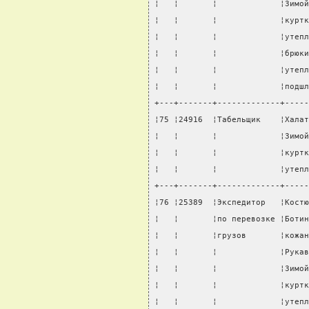
¦   ¦       ¦             ¦Зимой
¦   ¦       ¦             ¦куртк
¦   ¦       ¦             ¦утепл
¦   ¦       ¦             ¦брюки
¦   ¦       ¦             ¦утепл
¦   ¦       ¦             ¦подшл
+---+-------+-------------+-----
¦75 ¦24916  ¦Табельщик    ¦Халат
¦   ¦       ¦             ¦Зимой
¦   ¦       ¦             ¦куртк
¦   ¦       ¦             ¦утепл
+---+-------+-------------+-----
¦76 ¦25389  ¦Экспедитор   ¦Костю
¦   ¦       ¦по перевозке ¦Ботин
¦   ¦       ¦грузов       ¦кожан
¦   ¦       ¦             ¦Рукав
¦   ¦       ¦             ¦Зимой
¦   ¦       ¦             ¦куртк
¦   ¦       ¦             ¦утепл