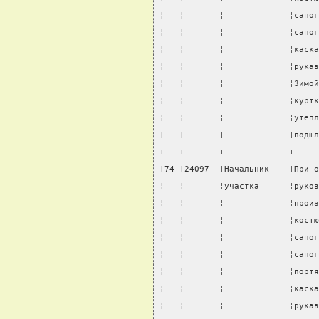
¦   ¦       ¦             ¦сапог
¦   ¦       ¦             ¦сапог
¦   ¦       ¦             ¦каска
¦   ¦       ¦             ¦рукав
¦   ¦       ¦             ¦Зимой
¦   ¦       ¦             ¦куртк
¦   ¦       ¦             ¦утепл
¦   ¦       ¦             ¦подшл
+---+-------+-------------+-----
¦74 ¦24097  ¦Начальник    ¦При о
¦   ¦       ¦участка      ¦руков
¦   ¦       ¦             ¦произ
¦   ¦       ¦             ¦костю
¦   ¦       ¦             ¦сапог
¦   ¦       ¦             ¦сапог
¦   ¦       ¦             ¦портя
¦   ¦       ¦             ¦каска
¦   ¦       ¦             ¦рукав