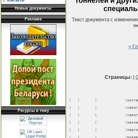
тоннелей и друг
Контакты
специаль
Новые документы
Реклама
Текст документа с изменени
и
< Г
Страницы:
|
¦   ¦       ¦             ¦костю
¦   ¦       ¦             ¦сапог
Ресурсы в тему
¦   ¦       ¦             ¦сапог
¦   ¦       ¦             ¦каска
¦   ¦       ¦             ¦портя
¦   ¦       ¦             ¦рукав