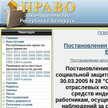
Навигация
ПОИ
Главная
Конституция
Постановления
Республиканское право по
дате принятия
2013
2012
2011
2010
2009
2008
2007
2006
2005
2004
2003
2002
2001
2000
1999
1998
1997
1996
Постановления друг
1995
1994 и ранее
Правовые акты местных
Постановление
органов власти по датам
2013
2012
2011
2010
2009
2008
социальной защит
2007
2006
2005
2004
2003
2002
2001
2000 и ранее
30.03.2005 N 28 
Архивы
отраслевых но
Кодексы
Законы
средств инд
Указы
Постановления
работникам, осущ
Поиск документа
Полезные ссылки
наблюдений за 