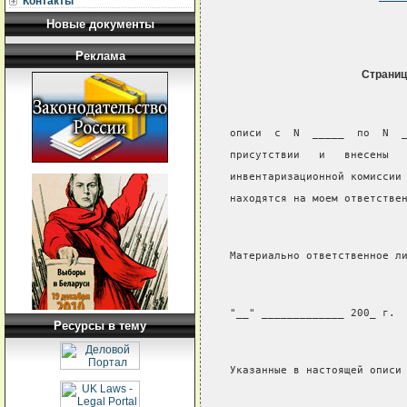
Контакты
Новые документы
Реклама
Страниц
описи  с  N  _____  по  N  
присутствии   и   внесены  
инвентаризационной комиссии
находятся на моем ответстве
Материально ответственное л
"__" _____________ 200_ г.
Ресурсы в тему
Указанные в настоящей описи