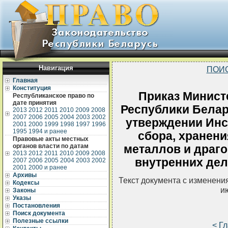
Навигация
ПОИ
Главная
Конституция
Приказ Минист
Республиканское право по
дате принятия
Республики Белару
2013
2012
2011
2010
2009
2008
2007
2006
2005
2004
2003
2002
утверждении Инст
2001
2000
1999
1998
1997
1996
1995
1994 и ранее
сбора, хранени
Правовые акты местных
органов власти по датам
металлов и драг
2013
2012
2011
2010
2009
2008
внутренних дел
2007
2006
2005
2004
2003
2002
2001
2000 и ранее
Архивы
Текст документа с изменени
Кодексы
и
Законы
Указы
Постановления
Поиск документа
Полезные ссылки
< Г