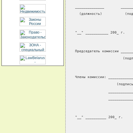
______________        _____
  (должность)           (по
"__" ___________ 200_ г.
Председатель комиссии _____
                       (под
Члены комиссии: ___________
                    (подпис
                ___________
                ___________
"__" __________ 200_ г.