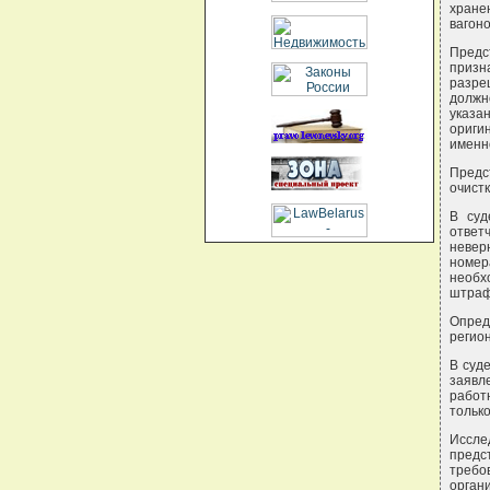
хране
вагоно
Предс
призна
разре
должн
указа
ориги
именн
Предс
очистк
В суд
ответ
невер
номер
необх
штрафа
Опред
регио
В суд
заявл
работ
тольк
Иссле
предс
требо
орган