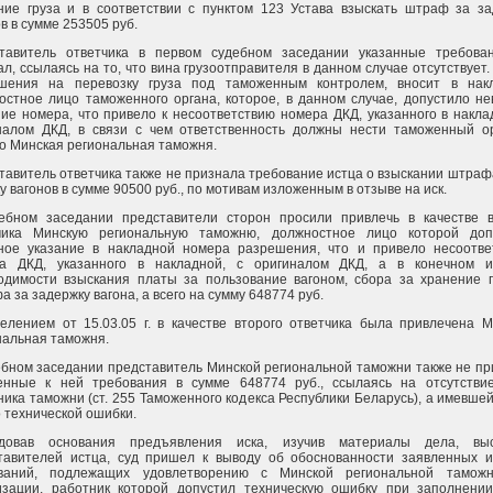
ние груза и в соответствии с пунктом 123 Устава взыскать штраф за за
в в сумме 253505 руб.
тавитель ответчика в первом судебном заседании указанные требова
л, ссылаясь на то, что вина грузоотправителя в данном случае отсутствует
шения на перевозку груза под таможенным контролем, вносит в нак
остное лицо таможенного органа, которое, в данном случае, допустило н
ние номера, что привело к несоответствию номера ДКД, указанного в накла
налом ДКД, в связи с чем ответственность должны нести таможенный ор
о Минская региональная таможня.
тавитель ответчика также не признала требование истца о взыскании штраф
у вагонов в сумме 90500 руб., по мотивам изложенным в отзыве на иск.
ебном заседании представители сторон просили привлечь в качестве в
чика Минскую региональную таможню, должностное лицо которой доп
ное указание в накладной номера разрешения, что и привело несоотве
а ДКД, указанного в накладной, с оригиналом ДКД, а в конечном и
одимости взыскания платы за пользование вагоном, сбора за хранение г
 за задержку вагона, а всего на сумму 648774 руб.
елением от 15.03.05 г. в качестве второго ответчика была привлечена М
нальная таможня.
ебном заседании представитель Минской региональной таможни также не п
енные к ней требования в сумме 648774 руб., ссылаясь на отсутстви
ника таможни (ст. 255 Таможенного кодекса Республики Беларусь), а имевше
о технической ошибки.
довав основания предъявления иска, изучив материалы дела, вы
тавителей истца, суд пришел к выводу об обоснованности заявленных и
ваний, подлежащих удовлетворению с Минской региональной таможн
изации, работник которой допустил техническую ошибку при заполнени