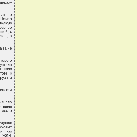
держку
ния не
. Номер
ладную
еверное
дной, с
ган, а
а за не
торого
устило
тствию
тоге к
руза и
инская
ризнала
е вины
й место
слушав
сковых
и, как
и ЖДН,