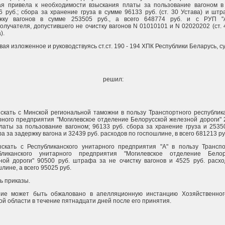
ая привела к необходимости взыскания платы за пользование вагоном в
6 руб.; сбора за хранение груза в сумме 96133 руб. (ст. 30 Устава) и шт
жку вагонов в сумме 253505 руб., а всего 648774 руб. и с РУП "А
олучателя, допустившего не очистку вагонов N 01010101 и N 02020202 (ст. 
).
ая изложенное и руководствуясь ст.ст. 190 - 194 ХПК Республики Беларусь, с
решил:
ыскать с Минской региональной таможни в пользу Транспортного республик
рного предприятия "Могилевское отделение Белорусской железной дороги"
платы за пользование вагоном; 96133 руб. сбора за хранение груза и 2535
 за задержку вагона и 32439 руб. расходов по госпошлине, в всего 681213 ру
ыскать с Республиканского унитарного предприятия "А" в пользу Транспо
бликанского унитарного предприятия "Могилевское отделение Белор
ной дороги" 90500 руб. штрафа за не очистку вагонов и 4525 руб. расхо
лине, а всего 95025 руб.
ь приказы.
ие может быть обжаловано в апелляционную инстанцию Хозяйственног
ой области в течение пятнадцати дней после его принятия.