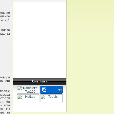
дело по
деление
С. и 2.
- плата
траф за
оговора
 общего
Счетчики
тправке
номера
онтроля
ин. На
и акта
а, как
ора за