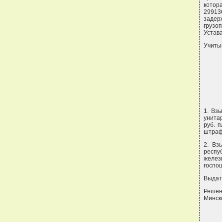
котор
29913
задер
грузоп
Устава
Учитыв
1. Вз
унита
руб. 
штрафа
2. Вз
респу
желез
госпош
Выдат
Решен
Минск