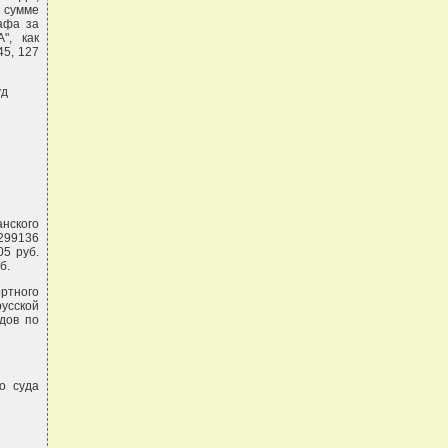
 сумме
рафа за
", как
45, 127
уд
анского
 299136
05 руб.
б.
ртного
усской
дов по
о суда