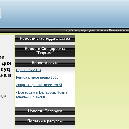
Под общей редакцией Валерия Левоневского
Новости законодательства
Новости Спецпроекта
т
"Тюрьма"
ие
 для
Новости сайта
 суд
Право РБ 2013
на в
Региональное право 2013
о
Защита прав потребителей
-
Все кодексы Беларуси. Новые
года
редакции и архив
Новости Беларуси
Полезные ресурсы