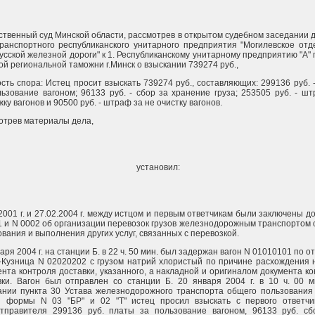
ственный суд Минской области, рассмотрев в открытом судебном заседании 
транспортного республиканского унитарного предприятия "Могилевское от
сской железной дороги" к 1. Республиканскому унитарному предприятию "А" г.
й региональной таможни г.Минск о взыскании 739274 руб.,
сть спора: Истец просит взыскать 739274 руб., составляющих: 299136 руб. 
льзование вагоном; 96133 руб. - сбор за хранение груза; 253505 руб. - ш
ку вагонов и 90500 руб. - штраф за не очистку вагонов.
отрев материалы дела,
установил:
2001 г. и 27.02.2004 г. между истцом и первым ответчикам были заключены д
1 и N 0002 об организации перевозок грузов железнодорожным транспортом
вания и выполнения других услуг, связанных с перевозкой.
аря 2004 г. на станции Б. в 22 ч. 50 мин. был задержан вагон N 01010101 по о
-Кузница N 02020202 с грузом натрий хлористый по причине расхождения 
ента контроля доставки, указанного, а накладной и оригиналом документа к
вки. Вагон был отправлен со станции Б. 20 января 2004 г. в 10 ч. 00 м
ании пункта 30 Устава железнодорожного транспорта общего пользования 
 формы N 03 "БР" и 02 "Т" истец просил взыскать с первого ответчик
отправителя 299136 руб. платы за пользование вагоном, 96133 руб. сб