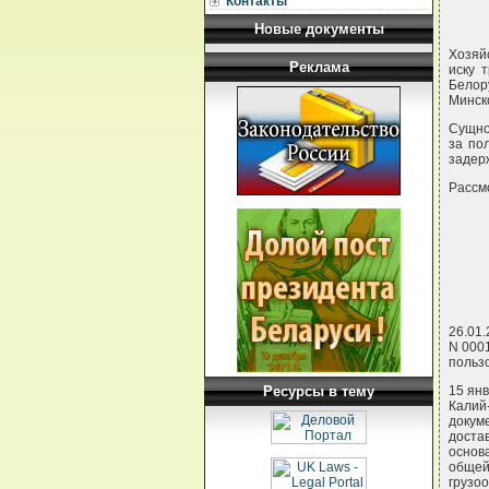
Контакты
Новые документы
Хозяй
Реклама
иску 
Белору
Минско
Сущно
за по
задерж
Рассм
26.01.
N 000
пользо
Ресурсы в тему
15 янв
Калий
докум
доста
основ
общей
грузо