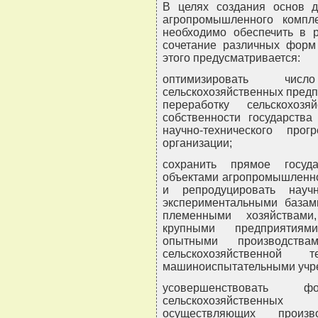
В целях создания основ 
агропромышленного компле
необходимо обеспечить в р
сочетание различных форм 
этого предусматривается:
оптимизировать числ
сельскохозяйственных пред
переработку сельскохоз
собственности государства
научно-технического про
организации;
сохранить прямое госуд
объектами агропромышленно
и репродуцировать научн
экспериментальными базам
племенными хозяйствами
крупными предприятиям
опытными производст
сельскохозяйственной 
машиноиспытательными учр
усовершенствовать 
сельскохозяйственных
осуществляющих прои