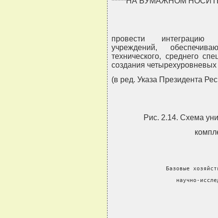
*****НА БУМАЖНОМ НОСИ
провести интеграцию о
учреждений, обеспечива
технического, среднего сп
создания четырехуровневых у
(в ред. Указа Президента Рес
Рис. 2.14. Схема ун
компл
                Базовые хозяйст
                   научно-иссле
                               
                               
                               