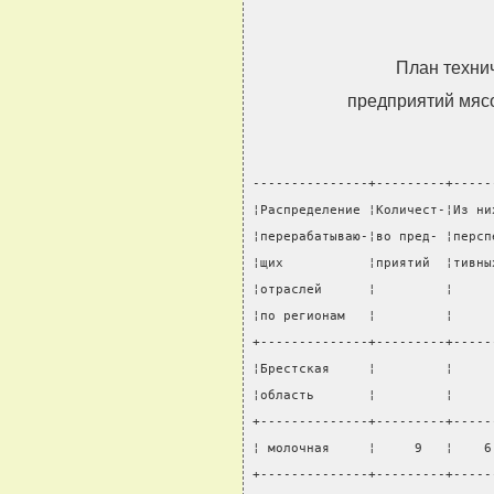
План техни
предприятий мяс
---------------+---------+-----
¦Распределение ¦Количест-¦Из ни
¦перерабатываю-¦во пред- ¦персп
¦щих           ¦приятий  ¦тивны
¦отраслей      ¦         ¦     
¦по регионам   ¦         ¦     
+--------------+---------+-----
¦Брестская     ¦         ¦     
¦область       ¦         ¦     
+--------------+---------+-----
¦ молочная     ¦     9   ¦    6
+--------------+---------+-----