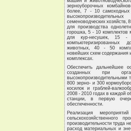
машин и животноводческого
зерноуборочных комбайнов
более, 7 - 10 самоходных
высокопроизводительн
семеноводческих хозяйств, 8
для производства однолетн
горошка, 5 - 10 комплектов
для кур-несушек, 15 -
компьютеризированных 
животных, 40 - 50 комп
новейших схем содержания 
комплексах.
Обеспечить дальнейшее о
созданных при орган
высокопроизводительными т
800 зерно- и 300 кормоубо
косилок и граблей-валкооб
2008 - 2010 годах в каждой о
станции, в первую очер
обеспеченности.
Реализация мероприяти
сельскохозяйственного пр
производительности труда не
расход материальных и энер