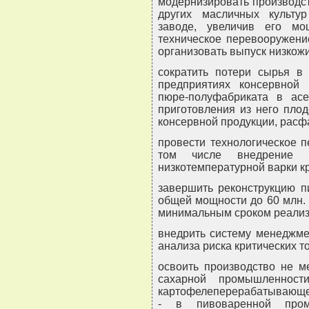
модернизировать производс
других масличных культу
заводе, увеличив его м
техническое перевооружени
организовать выпуск низкож
сократить потери сырья в
предприятиях консервной
пюре-полуфабриката в асе
приготовления из него пло
консервной продукции, расф
провести технологическое 
том числе внедрение 
низкотемпературной варки 
завершить реконструкцию п
общей мощности до 60 млн. д
минимальным сроком реализа
внедрить систему менеджме
анализа риска критических т
освоить производство не м
сахарной промышленнос
картофелеперерабатывающей, 
- в пивоваренной пром