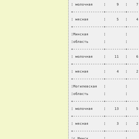
¦ молочная     ¦     9   ¦    7
+--------------+---------+-----
¦ мясная       ¦     5   ¦    4
+--------------+---------+-----
¦Минская       ¦         ¦     
¦область       ¦         ¦     
+--------------+---------+-----
¦ молочная     ¦    11   ¦    6
+--------------+---------+-----
¦ мясная       ¦     4   ¦    2
+--------------+---------+-----
¦Могилевская   ¦         ¦     
¦область       ¦         ¦     
+--------------+---------+-----
¦ молочная     ¦    13   ¦    5
+--------------+---------+-----
¦ мясная       ¦     3   ¦    2
+--------------+---------+-----
¦г.Минск       ¦         ¦     