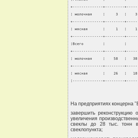
+--------------+---------+-----
¦ молочная     ¦     3   ¦    3
+--------------+---------+-----
¦ мясная       ¦     1   ¦    1
+--------------+---------+-----
¦Всего         ¦         ¦     
+--------------+---------+-----
¦ молочная     ¦    58   ¦   38
+--------------+---------+-----
¦ мясная       ¦    26   ¦   18
¦--------------+---------+-----
На предприятиях концерна "
завершить реконструкцию о
увеличения производственн
свеклы до 28 тыс. тонн в
свеклопункта;