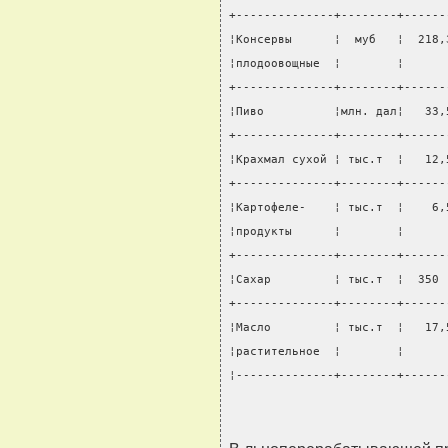
+--------------+--------+------
¦Консервы      ¦  муб   ¦  218,
¦плодоовощные  ¦        ¦      
+--------------+--------+------
¦Пиво          ¦млн. дал¦   33,
+--------------+--------+------
¦Крахмал сухой ¦ тыс.т  ¦   12,
+--------------+--------+------
¦Картофеле-    ¦ тыс.т  ¦    6,
¦продукты      ¦        ¦      
+--------------+--------+------
¦Сахар         ¦ тыс.т  ¦  350 
+--------------+--------+------
¦Масло         ¦ тыс.т  ¦   17,
¦растительное  ¦        ¦      
¦--------------+--------+------