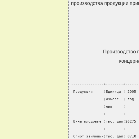
производства продукции прив
Производство 
концерн
---------------+--------+------
¦Продукция     ¦Единица ¦ 2005 
¦              ¦измере- ¦ год  
¦              ¦ния     ¦      
+--------------+--------+------
¦Вина плодовые ¦тыс. дал¦26275 
+--------------+--------+------
¦Спирт этиловый¦тыс. дал¦ 8710 