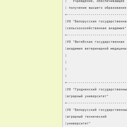
¦   Учреждение, обеспечивающее 
¦ получение высшего образования
+------------------------------
¦УО "Белорусская государственна
¦сельскохозяйственная академия"
+------------------------------
¦УО "Витебская государственная 
¦академия ветеринарной медицины
¦                              
¦                              
¦                              
¦                              
+------------------------------
¦УО "Гродненский государственны
¦аграрный университет"         
+------------------------------
¦УО "Белорусский государственны
¦аграрный технический          
¦университет"                  