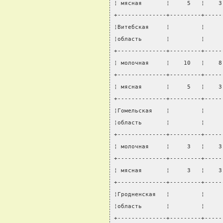
¦ мясная       ¦     5   ¦    3
+--------------+---------+-----
¦Витебская     ¦         ¦     
¦область       ¦         ¦     
+--------------+---------+-----
¦ молочная     ¦    10   ¦    8
+--------------+---------+-----
¦ мясная       ¦     5   ¦    3
+--------------+---------+-----
¦Гомельская    ¦         ¦     
¦область       ¦         ¦     
+--------------+---------+-----
¦ молочная     ¦     3   ¦    3
+--------------+---------+-----
¦ мясная       ¦     3   ¦    3
+--------------+---------+-----
¦Гродненская   ¦         ¦     
¦область       ¦         ¦     
+--------------+---------+-----