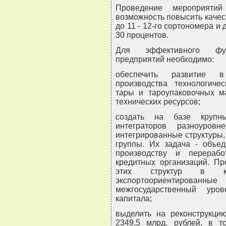
Проведение мероприятий
возможность повысить каче
до 11 - 12-го сортономера и
30 процентов.
Для эффективного фун
предприятий необходимо:
обеспечить развитие в
производства технологичес
тары и тароупаковочных ма
технических ресурсов;
создать на базе крупны
интеграторов разноуров
интегрированные структуры
группы. Их задача - объед
производству и перераб
кредитных организаций. Пр
этих структур в кр
экспортоориентирова
межгосударственный уро
капитала;
выделить на реконструкц
2349,5 млрд. рублей, в т