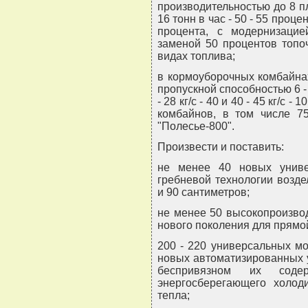
производительностью до 8 пла
16 тонн в час - 50 - 55 процен
процента, с модернизаци
заменой 50 процентов топо
видах топлива;
в кормоуборочных комбайнах 
пропускной способностью 6 - 11
- 28 кг/с - 40 и 40 - 45 кг/с 
комбайнов, в том числе 7
"Полесье-800".
Произвести и поставить:
не менее 40 новых унив
гребневой технологии возд
и 90 сантиметров;
не менее 50 высокопроизво
нового поколения для прямо
200 - 220 универсальных мо
новых автоматизированных у
беспривязном их со
энергосберегающего холод
тепла;