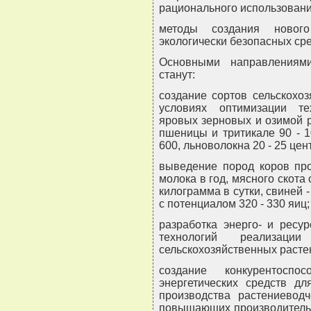
рационального использовани
методы создания новог
экологически безопасных ср
Основными направлениям
станут:
создание сортов сельскохо
условиях оптимизации те
яровых зерновых и озимой р
пшеницы и тритикале 90 - 1
600, льноволокна 20 - 25 цен
выведение пород коров про
молока в год, мясного скота 
килограмма в сутки, свиней -
с потенциалом 320 - 330 яиц;
разработка энерго- и ресу
технологий реализаци
сельскохозяйственных расте
создание конкурентоспо
энергетических средств дл
производства растениеводч
повышающих производительно