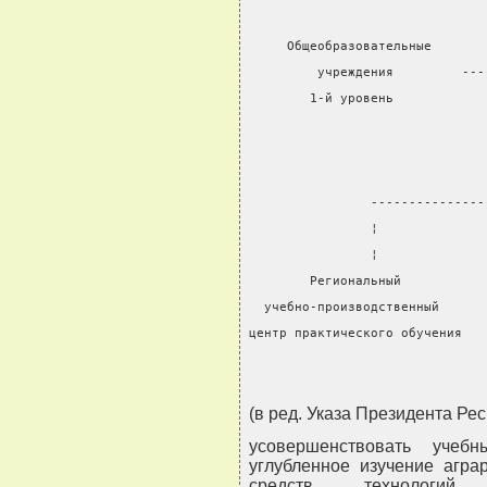
                               
     Общеобразовательные       
         учреждения         ---
        1-й уровень            
                               
                               
                               
                ---------------
                ¦              
                ¦              
        Региональный           
  учебно-производственный      
центр практического обучения   
(в ред. Указа Президента Рес
усовершенствовать учеб
углубленное изучение агра
средств, технологий