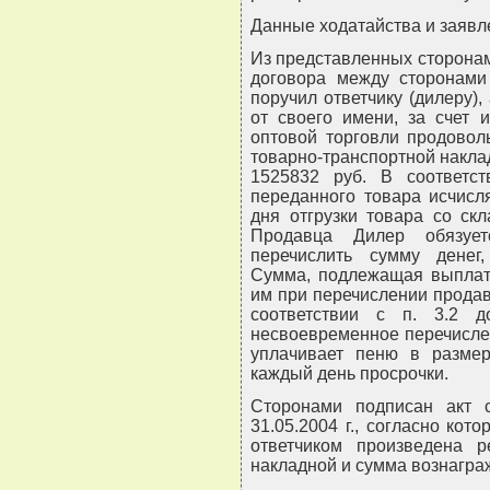
Данные ходатайства и заявл
Из представленных сторонам
договора между сторонами 
поручил ответчику (дилеру),
от своего имени, за счет 
оптовой торговли продовол
товарно-транспортной наклад
1525832 руб. В соответст
переданного товара исчисл
дня отгрузки товара со ск
Продавца Дилер обязует
перечислить сумму денег
Сумма, подлежащая выплате
им при перечислении продав
соответствии с п. 3.2 д
несвоевременное перечисле
уплачивает пеню в разме
каждый день просрочки.
Сторонами подписан акт 
31.05.2004 г., согласно кото
ответчиком произведена 
накладной и сумма вознагра