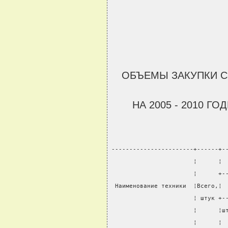
ОБЪЕМЫ ЗАКУПКИ 
НА 2005 - 2010 Г
-----------------------+------+-
                       ¦      ¦ 
                       ¦      +-
 Наименование техники  ¦Всего,¦ 
                       ¦ штук +-
                       ¦      ¦ш
                       ¦      ¦ 