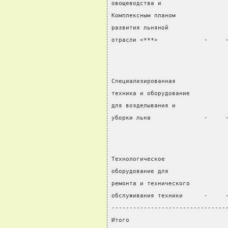
овощеводства и
Комплексным планом
развития льняной
отрасли <***>             -     
Специализированная
техника и оборудование
для возделывания и
уборки льна               -     
Технологическое
оборудование для
ремонта и технического
обслуживания техники      -     
--------------------------------
Итого                           