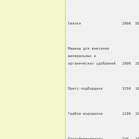
Сеялки                   2800  5
Машины для внесения
минеральных и
органических удобрений   2800  2
Пресс-подборщики         3250  1
Грабли-ворошилки         2200  1
Картофелесажалки         320   1