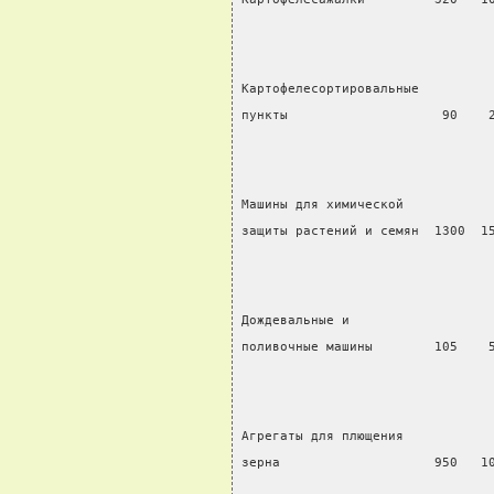
Картофелесортировальные
пункты                    90    
Машины для химической
защиты растений и семян  1300  1
Дождевальные и
поливочные машины        105    
Агрегаты для плющения
зерна                    950   1