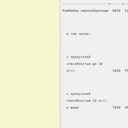
-----------------------+------+-
Комбайны зерноуборочные  8650  1
  в том числе:
  с пропускной
  способностью до 10
  кг/с                   1620  7
  с пропускной
  способностью 10 кг/с
  и выше                 7030  4