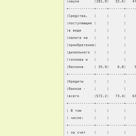
¦науки       ¦281,9¦   32,6¦   4
+------------+-----+-------+----
¦Средства,   ¦     ¦       ¦    
¦поступающие ¦     ¦       ¦    
¦в виде      ¦     ¦       ¦    
¦налога на   ¦     ¦       ¦    
¦приобретение¦     ¦       ¦    
¦дизельного  ¦     ¦       ¦    
¦топлива и   ¦     ¦       ¦    
¦бензина     ¦ 35,9¦    6,8¦    
+------------+-----+-------+----
¦Кредиты     ¦     ¦       ¦    
¦банков -    ¦     ¦       ¦    
¦всего       ¦572,2¦   73,4¦   6
+------------+-----+-------+----
¦ В том      ¦     ¦       ¦    
¦ числе:     ¦     ¦       ¦    
+------------+-----+-------+----
¦ за счет    ¦     ¦       ¦    