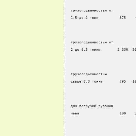
  грузоподъемностью от
  1,5 до 2 тонн          375    
  грузоподъемностью от
  2 до 3,5 тонны        2 330  5
  грузоподъемностью
  свыше 3,8 тонны        795   1
  для погрузки рулонов
  льна                   100    