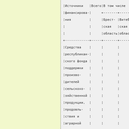
¦Источники   ¦Всего¦В том числе 
¦финансирова-¦     +-------+----
¦ния         ¦     ¦Брест- ¦Вите
¦            ¦     ¦ская   ¦ская
¦            ¦     ¦область¦обла
+------------+-----+-------+----
¦Средства    ¦     ¦       ¦    
¦республикан-¦     ¦       ¦    
¦ского фонда ¦     ¦       ¦    
¦поддержки   ¦     ¦       ¦    
¦произво-    ¦     ¦       ¦    
¦дителей     ¦     ¦       ¦    
¦сельскохо-  ¦     ¦       ¦    
¦зяйственной ¦     ¦       ¦    
¦продукции,  ¦     ¦       ¦    
¦продовль-   ¦     ¦       ¦    
¦ствия и     ¦     ¦       ¦    
¦аграрной    ¦     ¦       ¦    