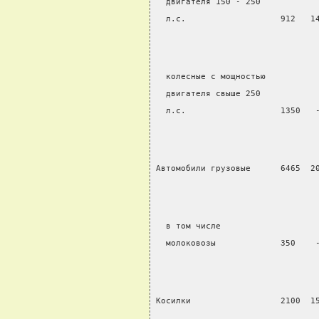
  двигателя 150 - 250
  л.с.                   912   1
  колесные с мощностью
  двигателя свыше 250
  л.с.                   1350   
Автомобили грузовые      6465  2
  в том числе
  молоковозы             350    
Косилки                  2100  1