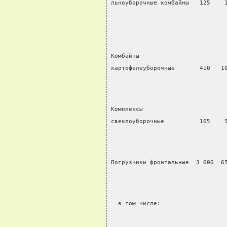
льноуборочные комбайны   125    
                                
Комбайны
картофелеуборочные       410   1
Комплексы
свеклоуборочные          165    
Погрузчики фронтальные  3 600  6
  в том числе: