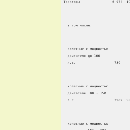
Тракторы                6 974  1
  в том числе:
  колесные с мощностью
  двигателя до 100
  л.с.                   730    
  колесные с мощностью
  двигателя 100 - 150
  л.с.                   3982  9
  колесные с мощностью