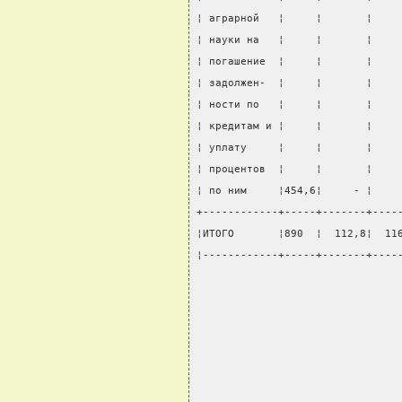
¦ аграрной   ¦     ¦       ¦    
¦ науки на   ¦     ¦       ¦    
¦ погашение  ¦     ¦       ¦    
¦ задолжен-  ¦     ¦       ¦    
¦ ности по   ¦     ¦       ¦    
¦ кредитам и ¦     ¦       ¦    
¦ уплату     ¦     ¦       ¦    
¦ процентов  ¦     ¦       ¦    
¦ по ним     ¦454,6¦     - ¦    
+------------+-----+-------+----
¦ИТОГО       ¦890  ¦  112,8¦  11
¦------------+-----+-------+----