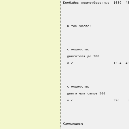
Комбайны кормоуборочные  1680  4
  в том числе:
  с мощностью
  двигателя до 300
  л.с.                   1354  4
  с мощностью
  двигателя свыше 300
  л.с.                   326    
Самоходные