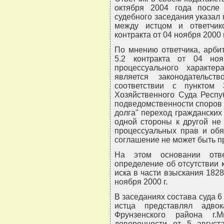
октября 2004 года после
судебного заседания указал
между истцом и ответчи
контракта от 04 ноября 2000 г
По мнению ответчика, арби
5.2 контракта от 04 ноя
процессуального характе
является законодательс
соответствии с пунктом
Хозяйственного Суда Респуб
подведомственности споров 
долга" переход гражданских
одной стороны к другой не
процессуальных прав и обя
соглашение не может быть п
На этом основании отве
определение об отсутствии 
иска в части взыскания 182
ноября 2000 г.
В заседаниях состава суда 6
истца представлял адво
Фрунзенского района г.
доверенности от 5 август