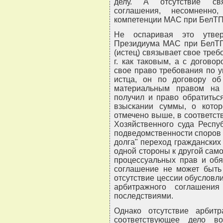
делу. А отсутствие св
соглашения, несомненно
компетенции МАС при БелТП
Не оспаривая это утвер
Президиума МАС при БелТПП
(истец) связывает свое треб
г. как таковым, а с догово
свое право требования по у
истца, он по договору об
материальным правом на
получил и право обратить
взыскании суммы, о котор
отмечено выше, в соответст
Хозяйственного суда Респуб
подведомственности споров 
долга" переход гражданских
одной стороны к другой само
процессуальных прав и обя
соглашение не может быть 
отсутствие цессии обусловл
арбитражного соглашени
последствиями.
Однако отсутствие арбитр
соответствующее дело в