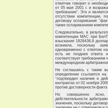
ответчик говорит о необход
от 05 мая 2001 г. и возраж
требования". Это и являетс
отсутствии компетенции, п
договору оспаривание "фак
также оспариванием компет
Следовательно, в результа
компетенции МАС при БелТ
взыскания 1828436,9 долла
возникла, поскольку за
одновременно с ответом на 
есть не позднее ответа н
соответствует требованиям ч.
международном арбитражном (
Не соглашаясь с таким в
определении ссылается на 
"подтвердил наличие и дей
контрактах от 02 ноября 2000
против достоверности факта 
Но совершенно ясно,
действительности арбитраж
значения, поскольку догово
заключен не с ответчиком и о