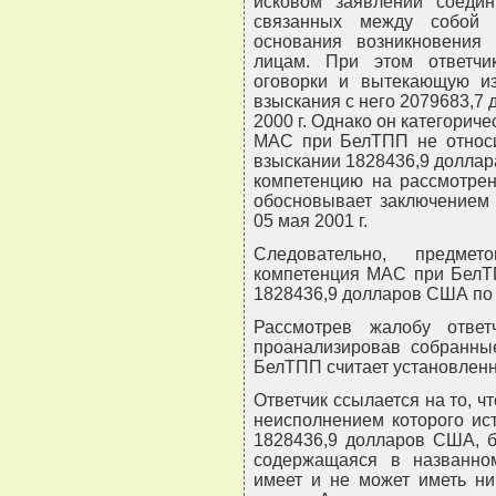
исковом заявлении соеди
связанных между собой 
основания возникновения
лицам. При этом ответчи
оговорки и вытекающую и
взыскания с него 2079683,7 
2000 г. Однако он категориче
МАС при БелТПП не относи
взыскании 1828436,9 доллара
компетенцию на рассмотре
обосновывает заключением 
05 мая 2001 г.
Следовательно, предме
компетенция МАС при БелТП
1828436,9 долларов США по к
Рассмотрев жалобу отве
проанализировав собранны
БелТПП считает установлен
Ответчик ссылается на то, чт
неисполнением которого ис
1828436,9 долларов США, б
содержащаяся в названно
имеет и не может иметь ни