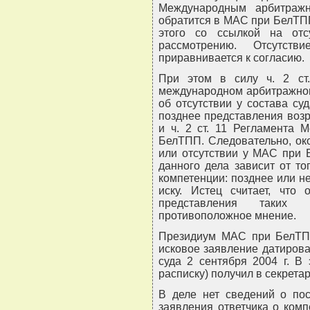
Международным арбитраж
обратится в МАС при БелТПП 
этого со ссылкой на отс
рассмотрению. Отсутст
приравнивается к согласию.
При этом в силу ч. 2 ст
международном арбитражном
об отсутствии у состава су
позднее представления возр
и ч. 2 ст. 11 Регламента 
БелТПП. Следовательно, ок
или отсутствии у МАС при 
данного дела зависит от тог
компетенции: позднее или н
иску. Истец считает, что 
представления таких в
противоположное мнение.
Президиум МАС при БелТПП 
исковое заявление датирован
суда 2 сентября 2004 г. В
расписку) получил в секрета
В деле нет сведений о пос
заявления ответчика о комп