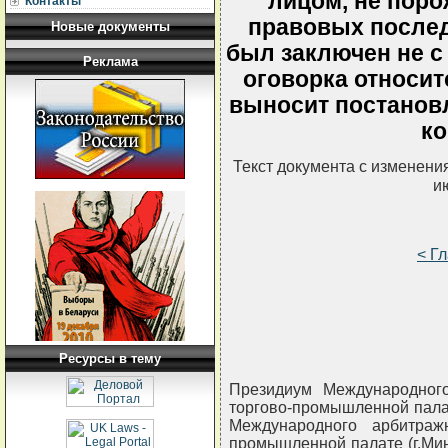
лицом, не пор
Контакты
правовых последс
Новые документы
был заключен не с
Реклама
оговорка относит
выносит постановл
ко
Текст документа с изменени
и
< Г
Ресурсы в тему
Президиум Международного
торгово-промышленной пала
Международного арбитраж
промышленной палате (г.Минск