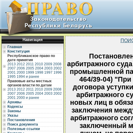
Навигация
ПОИ
Главная
Конституция
Постановле
Республиканское право по
дате принятия
арбитражного суда
2013
2012
2011
2010
2009
2008
2007
2006
2005
2004
2003
2002
промышленной пала
2001
2000
1999
1998
1997
1996
1995
1994 и ранее
464/39-04) "Пр
Правовые акты местных
органов власти по датам
договора уступк
2013
2012
2011
2010
2009
2008
арбитражного су
2007
2006
2005
2004
2003
2002
2001
2000 и ранее
новых лиц в обяза
Архивы
Кодексы
заключения межд
Законы
Указы
арбитражного сог
Постановления
заключенный м
Поиск документа
Полезные ссылки