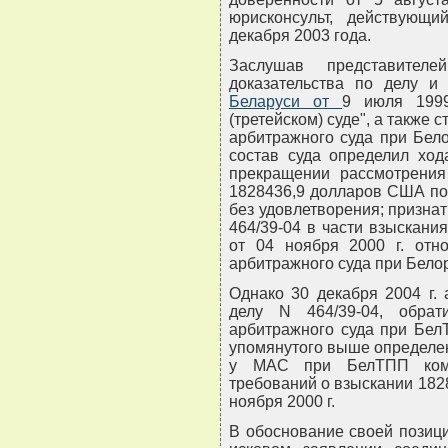
юрисконсульт, действующ
декабря 2003 года.
Заслушав представителе
доказательства по делу и
Беларуси от
9 июля 1999
(третейском) суде", а также 
арбитражного суда при Бел
состав суда определил ход
прекращении рассмотрения
1828436,9 долларов США по к
без удовлетворения; признат
464/39-04 в части взыскани
от 04 ноября 2000 г. отн
арбитражного суда при Бело
Однако 30 декабря 2004 г. 
делу N 464/39-04, обра
арбитражного суда при Бел
упомянутого выше определен
у МАС при БелТПП комп
требований о взыскании 182
ноября 2000 г.
В обоснование своей позиции