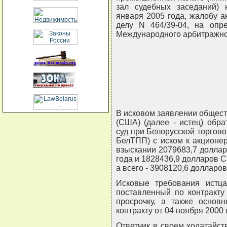
зал судебных заседаний) 
января 2005 года, жалобу а
делу N 464/39-04, на опр
Международного арбитражно
В исковом заявлении общест
(США) (далее - истец) обр
суд при Белорусской торго
БелТПП) с иском к акционер
взыскании 2079683,7 доллар
года и 1828436,9 долларов С
а всего - 3908120,6 долларо
Исковые требования истц
поставленный по контракту
просрочку, а также основ
контракту от 04 ноября 2000 г
Ответчик в своем ходатайс