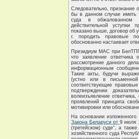
Следовательно, признание 
бы в данном случае иметь 
суда в обжалованном о
действительной уступки 
показано выше, договор об у
г. породить правовые п
обоснованно настаивает отве
Президиум МАС при БелТПП 
что заявление ответчика 
рассмотрение данного дела
информационным сообщение
Такие акты, будучи выраж
(устно или в письменно
соответствующие правовые
подтверждении доказател
волеизъявление ответчика, 
проявлений принципа свобо
мотивировки или обосновани
На основании изложенного и
Закона Беларуси от
9 июля 
(третейском) суде", а так
хозяйственного суда Республ
подведомственности споров 