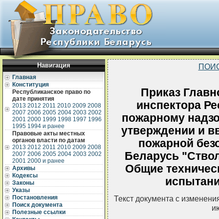
Навигация
ПОИ
Главная
Конституция
Приказ Главн
Республиканское право по
дате принятия
инспектора Ре
2013
2012
2011
2010
2009
2008
2007
2006
2005
2004
2003
2002
пожарному надзор
2001
2000
1999
1998
1997
1996
1995
1994 и ранее
утверждении и в
Правовые акты местных
органов власти по датам
пожарной без
2013
2012
2011
2010
2009
2008
Беларусь "Ство
2007
2006
2005
2004
2003
2002
2001
2000 и ранее
Общие техничес
Архивы
Кодексы
испытани
Законы
Указы
Постановления
Текст документа с изменени
Поиск документа
и
Полезные ссылки