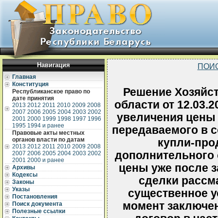
Навигация
ПОИ
Главная
Конституция
Решение Хозяйст
Республиканское право по
дате принятия
области от 12.03.2
2013
2012
2011
2010
2009
2008
2007
2006
2005
2004
2003
2002
увеличения цены
2001
2000
1999
1998
1997
1996
1995
1994 и ранее
передаваемого в с
Правовые акты местных
органов власти по датам
купли-про
2013
2012
2011
2010
2009
2008
дополнительного 
2007
2006
2005
2004
2003
2002
2001
2000 и ранее
цены уже после 
Архивы
Кодексы
сделки рассма
Законы
Указы
существенное ус
Постановления
момент заключен
Поиск документа
Полезные ссылки