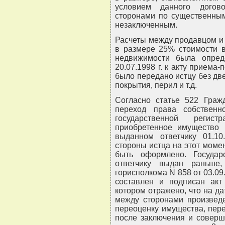
условием данного догов
сторонами по существенным
незаключенным.
Расчеты между продавцом и
в размере 25% стоимости в
недвижимости была опре
20.07.1998 г. к акту приема
было передано истцу без дв
покрытия, перил и т.д.
Согласно статье 522 Гражд
переход права собственн
государственной регис
приобретенное имущество 
выданном ответчику 01.10
стороны истца на этот моме
быть оформлено. Государ
ответчику выдан раньше
горисполкома N 858 от 03.09.
составлен и подписан акт
котором отражено, что на да
между сторонами произвед
переоценку имущества, пере
после заключения и соверше