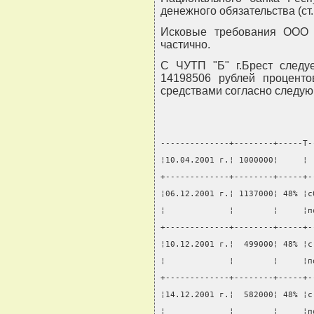
денежного обязательства (ст.
Исковые требования ООО "
частично.
С ЧУТП "Б" г.Брест следуе
14198506 рублей процент
средствами согласно следую
--------------+--------+-----T-
¦10.04.2001 г.¦ 1000000¦     ¦ 
+-------------+--------+-----+-
¦06.12.2001 г.¦ 1137000¦ 48% ¦с
¦             ¦        ¦     ¦п
+-------------+--------+-----+-
¦10.12.2001 г.¦  499000¦ 48% ¦с
¦             ¦        ¦     ¦п
+-------------+--------+-----+-
¦14.12.2001 г.¦  582000¦ 48% ¦с
¦             ¦        ¦     ¦п