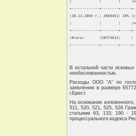
¦             ¦        ¦     ¦п
+-------------+--------+-----+-
¦18.12.2003 г.¦ 2969451¦ 28% ¦с
¦             ¦        ¦     ¦п
+-------------+--------+-----+-
¦Итого:       ¦28373612¦     ¦ 
¦-------------+--------+-----+-
В остальной части исковых 
необоснованностью.
Расходы ООО "А" по госп
заявлению в размере 65772
г.Брест.
На основании изложенного, 
511, 520, 521, 525, 526 Гра
статьями 63, 133, 190 - 1
процессуального кодекса Рес