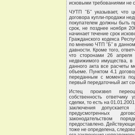
исковыми требованиями не с
ЧУТП "Б" указывает, что 
договора купли-продажи не
покупателем должны быть п
срок, не позднее ноября 20
начинает течение срок исков
Гражданского кодекса Респуб
по мнению ЧТП "Б" в данном
давности. Кроме того, ответ
что сторонами 26 апреля 
недвижимого имущества, в 
данного акта все расчеты 
объеме. Пунктом 4.1 догов
переданным с момента под
первый передаточный акт сос
Истец произвел перео
собственность ответчику
сделки, то есть на 01.01.200
заключения допускаетс
предусмотренных дог
законодательством пор
предоставлено. Действующи
тоже не определена, следов
его заключения неправомерн