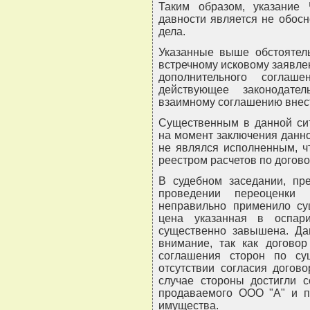
Таким образом, указание
давности является не обос
дела.
Указанные выше обстоятел
встречному исковому заявле
дополнительного соглаш
действующее законодате
взаимному соглашению внест
Существенным в данной сит
на момент заключения данно
не являлся исполненным, ч
реестром расчетов по догово
В судебном заседании, пре
проведении переоценки
неправильно применило су
цена указанная в оспар
существенно завышена. Да
внимание, так как договор
соглашения сторон по су
отсутствии согласия догов
случае стороны достигли 
продаваемого ООО "А" и п
имущества.