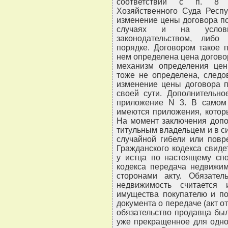
соответствии с п. 8 
Хозяйственного Суда Респу
изменение цены договора по
случаях и на условия
законодательством, либо
порядке. Договором такое 
нем определена цена договор
механизм определения цен
тоже не определена, следо
изменение цены договора п
своей сути. Дополнительно
приложение N 3. В самом 
имеются приложения, котор
На момент заключения допо
титульным владельцем и в си
случайной гибели или повр
Гражданского кодекса свиде
у истца по настоящему спо
кодекса передача недвижим
сторонами акту. Обязател
недвижимость считается
имущества покупателю и по
документа о передаче (акт от 
обязательство продавца бы
уже прекращенное для одно