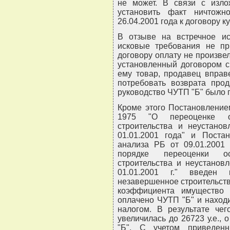
не может. В связи с изло
установить факт ничтожн
26.04.2001 года к договору к
В отзыве на встречное и
исковые требования не пр
договору оплату не произвел
установленный договором с
ему товар, продавец вправ
потребовать возврата прод
руководство ЧУТП "Б" было п
Кроме этого Постановление
1975 "О переоценке ос
строительства и неустанов
01.01.2001 года" и Поста
анализа РБ от 09.01.2001
порядке переоценки ос
строительства и неустанов
01.01.2001 г." введен 
незавершенное строительст
коэффициента имущество 
оплачено ЧУТП "Б" и наход
налогом. В результате че
увеличилась до 26723 у.е.,
"Б". С учетом приведенн