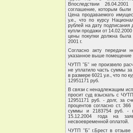
Впоследствии 26.04.2001
соглашение, которым были 
Цена продаваемого имущес
у.е., что по курсу Национ
рублей на дату подписания 
купли продажи от 14.02.2000
цены покупки должна была 
2001 г.
Согласно акту передачи н
указанное выше помещение б
ЧУТП "Б" не произвело рас
не уплатило часть суммы з
в размере 6021 у.е., что по 
12951171 руб.
В связи с ненадлежащим исп
просит суд взыскать с ЧУТП 
12951171 руб. - долг, за с
процентов согласно ст. 36
суммы и 2183754 руб. - 
15.12.2004 года на за
несвоевременной оплатой.
ЧУТП "Б" г.Брест в отзыве 