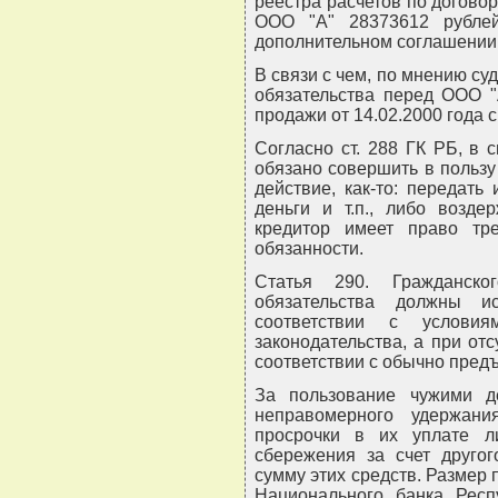
реестра расчетов по догово
ООО "А" 28373612 рубле
дополнительном соглашении о
В связи с чем, по мнению су
обязательства перед ООО "
продажи от 14.02.2000 года 
Согласно ст. 288 ГК РБ, в 
обязано совершить в пользу
действие, как-то: передать
деньги и т.п., либо возде
кредитор имеет право тр
обязанности.
Статья 290. Гражданско
обязательства должны и
соответствии с условия
законодательства, а при отс
соответствии с обычно пре
За пользование чужими д
неправомерного удержани
просрочки в их уплате л
сбережения за счет друго
сумму этих средств. Размер 
Национального банка Респ