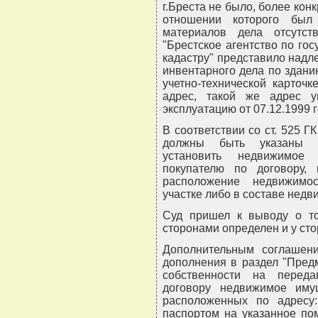
г.Бреста не было, более ко
отношении которого был
материалов дела отсутст
"Брестское агентство по го
кадастру" представило над
инвентарного дела по зданию
учетно-технической карточ
адрес, такой же адрес 
эксплуатацию от 07.12.1999 г
В соответствии со ст. 525 
должны быть указаны д
установить недвижимое
покупателю по договору
расположение недвижимо
участке либо в составе нед
Суд пришел к выводу о то
сторонами определен и у сто
Дополнительным соглашени
дополнения в раздел "Предм
собственности на перед
договору недвижимое им
расположенных по адресу: 
паспортом на указанное по