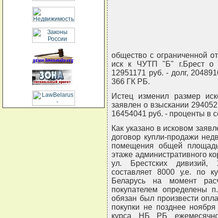
общество с ограниченной от
иск к ЧУТП "Б" г.Брест о 
12951171 руб. - долг, 204891
366 ГК РБ.
Истец изменил размер иск
заявлен о взыскании 29405212
16454041 руб. - проценты в с
Как указано в исковом заяв
договор купли-продажи нед
помещения общей площадь
этаже административного ко
ул. Брестских дивизий,
составляет 8000 у.е. по к
Беларусь на момент рас
покупателем определены п.
обязан был произвести опл
покупки не позднее ноября
курса НБ РБ ежемесячно