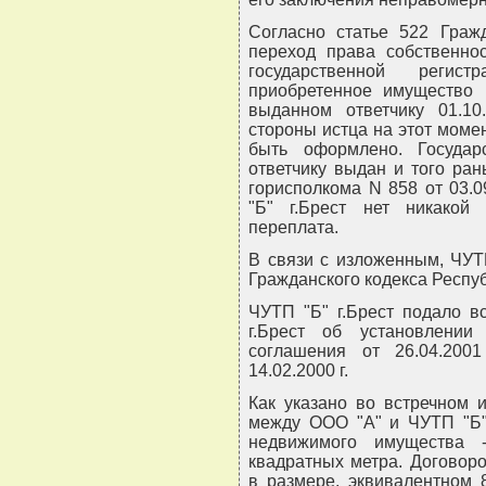
Согласно статье 522 Гражд
переход права собственно
государственной регис
приобретенное имущество 
выданном ответчику 01.10
стороны истца на этот моме
быть оформлено. Государ
ответчику выдан и того ра
горисполкома N 858 от 03.0
"Б" г.Брест нет никакой 
переплата.
В связи с изложенным, ЧУТ
Гражданского кодекса Респуб
ЧУТП "Б" г.Брест подало в
г.Брест об установлении
соглашения от 26.04.200
14.02.2000 г.
Как указано во встречном 
между ООО "А" и ЧУТП "Б"
недвижимого имущества
квадратных метра. Договор
в размере, эквивалентном 