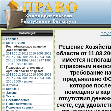
Навигация
ПОИ
Главная
Конституция
Решение Хозяйств
Республиканское право по
дате принятия
области от 11.03.2
2013
2012
2011
2010
2009
2008
2007
2006
2005
2004
2003
2002
имеется непогаш
2001
2000
1999
1998
1997
1996
1995
1994 и ранее
страховым взноса
Правовые акты местных
органов власти по датам
требование н
2013
2012
2011
2010
2009
2008
предъявлено ФС
2007
2006
2005
2004
2003
2002
2001
2000 и ранее
которое после
Архивы
Кодексы
помещено в карт
Законы
Указы
отсутствия денеж
Постановления
счете, суд удовле
Поиск документа
Полезные ссылки