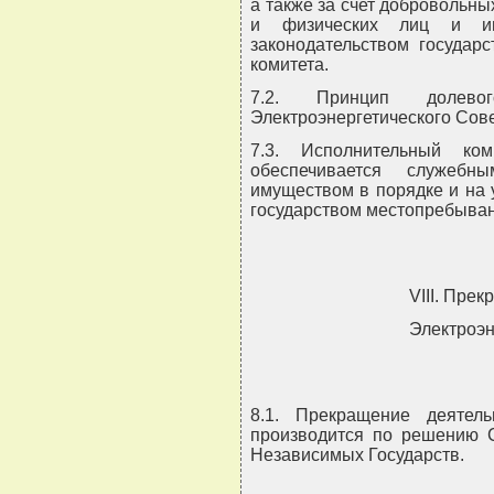
а также за счет добровольн
и физических лиц и ин
законодательством государ
комитета.
7.2. Принцип долево
Электроэнергетического Сов
7.3. Исполнительный ком
обеспечивается служеб
имуществом в порядке и на 
государством местопребыван
VIII. Пре
Электроэн
8.1. Прекращение деятель
производится по решению С
Независимых Государств.