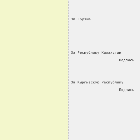
За Грузию                      
За Республику Казахстан        
                      Подпись
За Кыргызскую Республику       
                      Подпись  