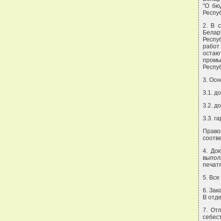
"О бю
Респуб
2. В 
Белар
Респу
работ
остаю
промы
Респу
3. Ос
3.1. д
3.2. д
3.3. г
Право
соотв
4. До
выпол
печат
5. Вс
6. За
В отд
7. От
себес