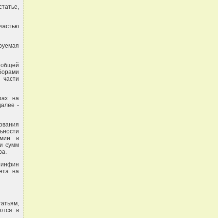
статье,
частью
ируемая
 общей
борами
 части
рах на
алее -
ования
ьности
омии в
 и сумм
ра.
Минфин
ета на
атьям,
ются в