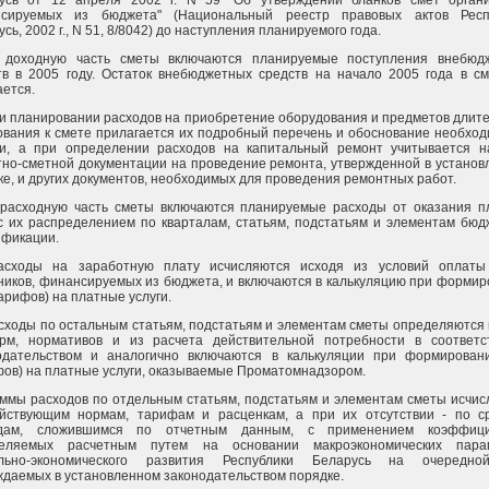
усь от 12 апреля 2002 г. N 59 "Об утверждении бланков смет органи
сируемых из бюджета" (Национальный реестр правовых актов Респ
сь, 2002 г., N 51, 8/8042) до наступления планируемого года.
 доходную часть сметы включаются планируемые поступления внебюд
тв в 2005 году. Остаток внебюджетных средств на начало 2005 года в см
ается.
ри планировании расходов на приобретение оборудования и предметов длит
ования к смете прилагается их подробный перечень и обоснование необхо
ки, а при определении расходов на капитальный ремонт учитывается н
тно-сметной документации на проведение ремонта, утвержденной в устано
ке, и других документов, необходимых для проведения ремонтных работ.
 расходную часть сметы включаются планируемые расходы от оказания п
 с их распределением по кварталам, статьям, подстатьям и элементам бю
ификации.
асходы на заработную плату исчисляются исходя из условий оплаты
ников, финансируемых из бюджета, и включаются в калькуляцию при форми
арифов) на платные услуги.
асходы по остальным статьям, подстатьям и элементам сметы определяются
рм, нормативов и из расчета действительной потребности в соответс
одательством и аналогично включаются в калькуляции при формирован
фов) на платные услуги, оказываемые Проматомнадзором.
уммы расходов по отдельным статьям, подстатьям и элементам сметы исчи
йствующим нормам, тарифам и расценкам, а при их отсутствии - по с
одам, сложившимся по отчетным данным, с применением коэффици
еляемых расчетным путем на основании макроэкономических пара
льно-экономического развития Республики Беларусь на очередно
ждаемых в установленном законодательством порядке.