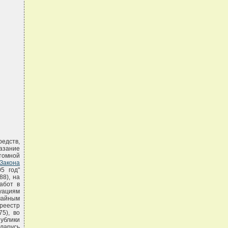
редств,
казание
томной
акона
5 год"
88), на
абот в
уациям
чайным
реестр
75), во
ублики
еларусь