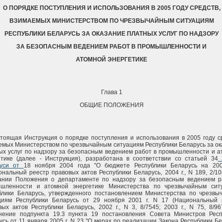
О ПОРЯДКЕ ПОСТУПЛЕНИЯ И ИСПОЛЬЗОВАНИЯ В 2005 ГОДУ СРЕДСТВ,
ВЗИМАЕМЫХ МИНИСТЕРСТВОМ ПО ЧРЕЗВЫЧАЙНЫМ СИТУАЦИЯМ
РЕСПУБЛИКИ БЕЛАРУСЬ ЗА ОКАЗАНИЕ ПЛАТНЫХ УСЛУГ ПО НАДЗОРУ
ЗА БЕЗОПАСНЫМ ВЕДЕНИЕМ РАБОТ В ПРОМЫШЛЕННОСТИ И
АТОМНОЙ ЭНЕРГЕТИКЕ
Глава 1
ОБЩИЕ ПОЛОЖЕНИЯ
стоящая Инструкция о порядке поступления и использования в 2005 году с
емых Министерством по чрезвычайным ситуациям Республики Беларусь за о
ых услуг по надзору за безопасным ведением работ в промышленности и а
етике (далее - Инструкция), разработана в соответствии со статьей 34
З
руси от
18 ноября 2004 года "О бюджете Республики Беларусь на 200
ональный реестр правовых актов Республики Беларусь, 2004 г., N 189, 2/10
ании Положения о департаменте по надзору за безопасным ведением р
шленности и атомной энергетике Министерства по чрезвычайным сит
блики Беларусь, утвержденного постановлением Министерства по чрезвы
циям Республики Беларусь от 29 ноября 2001 г. N 17 (Национальный 
вых актов Республики Беларусь, 2002 г., N 3, 8/7545; 2003 г., N 75, 8/96
нение подпункта 19.3 пункта 19 постановления Совета Министров Респ
усь от 11 января 2005 г. N 23 "О мерах по реализации Закона Республики Б