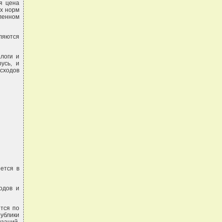
я цена
ых норм
ленном
ляются
логи и
усь, и
асходов
ется в
одов и
ется по
ублики