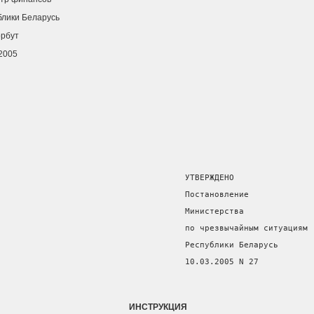
блики Беларусь
орбут
.2005
                                      УТВЕРЖДЕНО
                                      Постановление
                                      Министерства
                                      по чрезвычайным ситуациям
                                      Республики Беларусь
                                      10.03.2005 N 27
ИНСТРУКЦИЯ