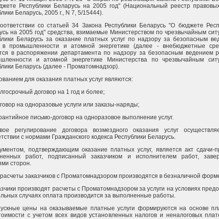
джете Республики Беларусь на 2005 год" (Национальный реестр правовых
лики Беларусь, 2005 г., N 7, 5/15444).
соответствии со статьей 34 Закона Республики Беларусь "О бюджете Респ
усь на 2005 год" средства, взимаемые Министерством по чрезвычайным си
блики Беларусь за оказание платных услуг по надзору за безопасным ве
 в промышленности и атомной энергетике (далее - внебюджетные сред
тся в распоряжении департамента по надзору за безопасным ведением р
шленности и атомной энергетике Министерства по чрезвычайным сит
блики Беларусь (далее - Проматомнадзор).
нованием для оказания платных услуг являются:
олгосрочный договор на 1 год и более;
оговор на одноразовые услуги или заказы-наряды;
арантийное письмо-договор на одноразовое выполнение услуг.
вое регулирование договора возмездного оказания услуг осуществля
етствии с нормами Гражданского кодекса Республики Беларусь.
кументом, подтверждающим оказание платных услуг, является акт сдачи-п
ненных работ, подписанный заказчиком и исполнителем работ, заве
ями сторон.
е расчеты заказчиков с Проматомнадзором производятся в безналичной форм
казчики производят расчеты с Проматомнадзором за услуги на условиях пред
ельных случаях оплата производится за выполненные работы.
пускные цены на оказываемые платные услуги формируются на основе пл
тоимости с учетом всех видов установленных налогов и неналоговых плат