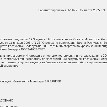
Зарегистрировано в НРПА РБ 22 марта 2005 г. N 
полнение подпункта 19.3 пункта 19 постановления Совета Министров Респ
усь от 11 января 2005 г. N 23 "О мерах по реализации Закона Республики Б
джете Республики Беларусь на 2005 год" Министерство по чрезвычайным си
блики Беларусь ПОСТАНОВЛЯЕТ:
дить прилагаемую Инструкцию о порядке поступления и использования в 20
тв, взимаемых Министерством по чрезвычайным ситуациям Республики Бела
ние платных услуг по надзору за безопасным ведением работ в промышлен
ой энергетике.
няющий обязанности Министра Э.Р.БАРИЕВ
АСОВАНО
тр финансов