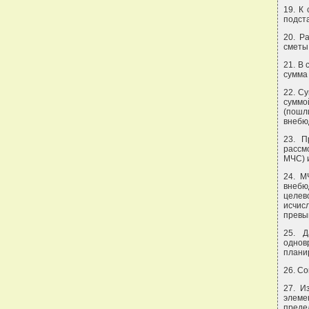
19. К
подста
20. Р
сметы
21. В
сумма
22. С
суммо
(пошл
внебю
23. П
рассм
МЧС) 
24. М
внебю
целев
исчис
превы
25. Д
однов
плани
26. С
27. И
элеме
преде