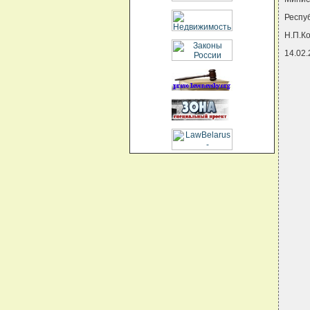
Респу
Н.П.К
14.02
     
     
     
     
     
     