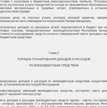
етствии с налоговым и бюджетным законодательством, прибыли. Отпускна
мость) на платные услуги определяется исходя из экономически обоснованн
мативов материальных и трудовых затрат, утвержденных в установ
одательством порядке.
пускные цены на платные услуги, носящие разовый характер, оформ
альным расчетом и утверждаются начальником Проматомнадзора.
 полученных доходов за оказанные услуги перечисляются в бюджет все на
оговые платежи, предусмотренные законодательством Республики Белар
ствляется расходование средств согласно утвержденной смете доходов и р
ебюджетным средствам.
Глава 2
ПОРЯДОК ПЛАНИРОВАНИЯ ДОХОДОВ И РАСХОДОВ
ПО ВНЕБЮДЖЕТНЫМ СРЕДСТВАМ
ланирование доходов и расходов по внебюджетным средствам осуществля
ке, установленном настоящей Инструкцией.
роматомнадзор, имеющий внебюджетные средства, составляет смету дох
ов от оказания платных услуг.
мета доходов и расходов внебюджетных средств (далее - смета) составля
 согласно приложению 3 к постановлению Министерства финансов Респ