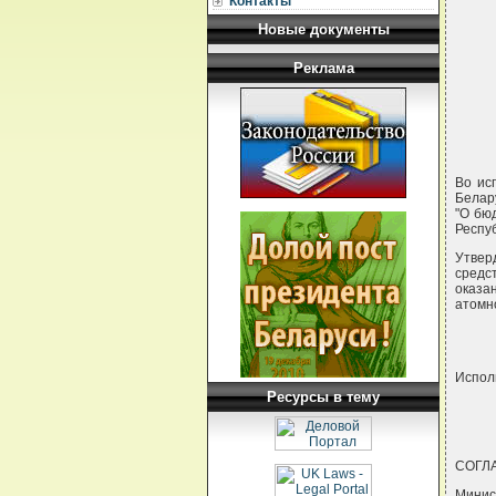
Контакты
Новые документы
Реклама
Во ис
Белар
"О бю
Респу
Утвер
средс
оказа
атомн
Испол
Ресурсы в тему
СОГЛ
Минис