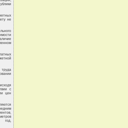
заций,
ублики
жетных
ету не
ельного
димости
аличие
вленном
латных
джетной
 труда
ровании
 исходя
твии с
ии цен
сляются
редним
ентов,
метров
й год,