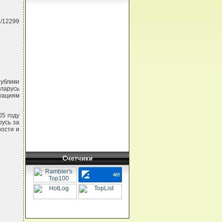
8/12299
ублики
еларусь
туациям
05 году
русь за
ности и
Счетчики