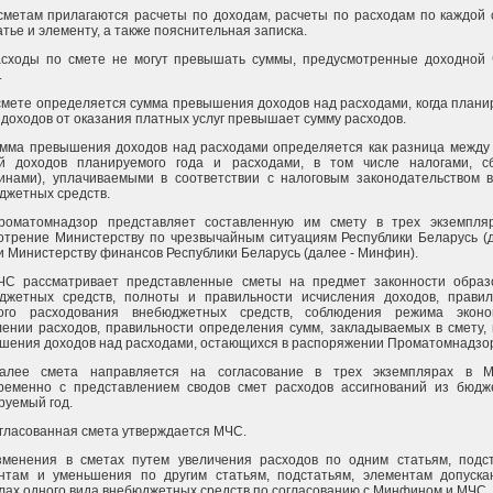
 сметам прилагаются расчеты по доходам, расчеты по расходам по каждой 
тье и элементу, а также пояснительная записка.
асходы по смете не могут превышать суммы, предусмотренные доходной 
.
 смете определяется сумма превышения доходов над расходами, когда план
 доходов от оказания платных услуг превышает сумму расходов.
умма превышения доходов над расходами определяется как разница между
й доходов планируемого года и расходами, в том числе налогами, с
инами), уплачиваемыми в соответствии с налоговым законодательством в
джетных средств.
роматомнадзор представляет составленную им смету в трех экземпля
отрение Министерству по чрезвычайным ситуациям Республики Беларусь (д
и Министерству финансов Республики Беларусь (далее - Минфин).
ЧС рассматривает представленные сметы на предмет законности образ
джетных средств, полноты и правильности исчисления доходов, правил
ого расходования внебюджетных средств, соблюдения режима экон
лении расходов, правильности определения сумм, закладываемых в смету,
шения доходов над расходами, остающихся в распоряжении Проматомнадзо
алее смета направляется на согласование в трех экземплярах в 
ременно с представлением сводов смет расходов ассигнований из бюдж
руемый год.
огласованная смета утверждается МЧС.
зменения в сметах путем увеличения расходов по одним статьям, подст
нтам и уменьшения по другим статьям, подстатьям, элементам допуска
лах одного вида внебюджетных средств по согласованию с Минфином и МЧС.