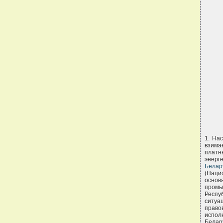
1. На
взима
платн
энерг
Бела
(Наци
основ
промы
Респу
ситуа
право
испол
Белар