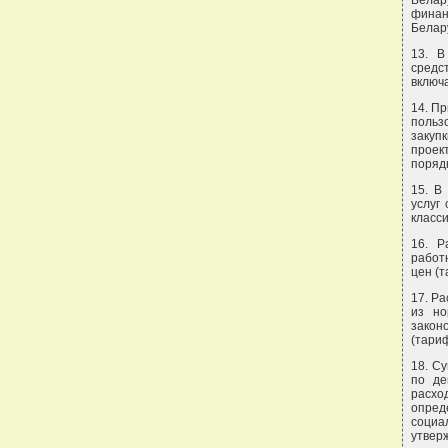
Белар
финан
Белару
13. В
средс
включ
14. П
польз
закуп
проек
поряд
15. В
услуг
класс
16. Р
работ
цен (т
17. Р
из но
закон
(тари
18. С
по де
расх
опред
социа
утвер