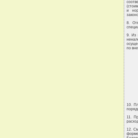
соотв
(стои
и нор
закон
8. От
специ
9. Из
ненал
осуще
по вн
10. П
поряд
11. П
расход
12. С
форме