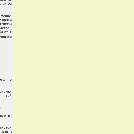
 актов
ублики
туациям
дением
ства),
абот в
уациям
ется в
риемки
ренный
е.
оплаты.
ановой
ежей в